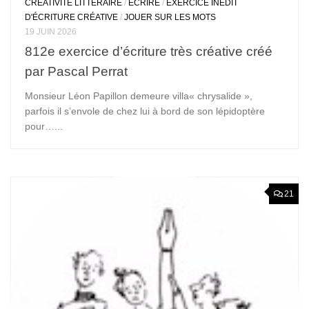
CRÉATIVITÉ LITTÉRAIRE
/
ÉCRIRE
/
EXERCICE INÉDIT
D'ÉCRITURE CRÉATIVE
/
JOUER SUR LES MOTS
19 JUIN 2026
812e exercice d’écriture très créative créé
par Pascal Perrat
Monsieur Léon Papillon demeure villa« chrysalide »,
parfois il s’envole de chez lui à bord de son lépidoptère
pour…...
21