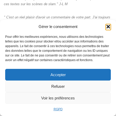
ces textes sur les scènes de slam." J-L M
" C'est un réel plaisir d'avoir un commentaire de votre part. J'ai toujours
aimé écrire, mais jamais je n'ai eu a m'exprimer. J'ai trouvé votre site et
Gérer le consentement
vos propositions pour bousculer les idées sont sensationnelles"
Pour offrir les meilleures expériences, nous utilisons des technologies
"Merci Pascal, merci à vous pour vos amorces de texte toujours
telles que les cookies pour stocker et/ou accéder aux informations des
appareils. Le fait de consentir à ces technologies nous permettra de traiter
insolites qui nous font sortir de nous-mêmes des choses auxquelles on
des données telles que le comportement de navigation ou les ID uniques
n'aurait jamais pensé tout seuls‌..."
sur ce site. Le fait de ne pas consentir ou de retirer son consentement peut
avoir un effet négatif sur certaines caractéristiques et fonctions.
" Vous ne pouvez pas imaginer le bien que vous me faites ! Je ne suis,
hélas, ni enseignante, ni écrivaine, ni journaliste. Je n'ai pas de
Accepter
formation littéraire. Quand, parfois, j'ai l'impression que ma vie tourne en
rond, je ressens ce besoin impérieux d'écrire ! Quand j'ai découvert
Refuser
votre blog, j'ai pu assouvir chaque semaine ce besoin." C E
Voir les préférences
" Personnellement, je n’écrivais plus. Les enfants, le travail, les emplois
du temps à rallonge. Plus de place pour l’écriture personnelle. Rien
RGPD
d’autre qu’un journal intime en pointillés. Pendant les vacances,