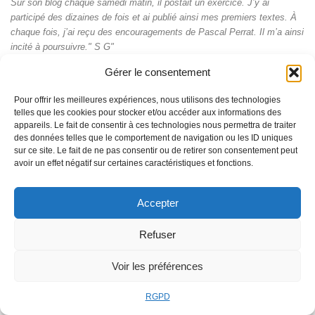
Sur son blog chaque samedi matin, il postait un exercice. J’y ai
participé des dizaines de fois et ai publié ainsi mes premiers textes. À
chaque fois, j’ai reçu des encouragements de Pascal Perrat. Il m’a ainsi
incité à poursuivre." S G"
Gérer le consentement
Je suis Française d'origine mais je vis à Montréal. Le livre "comment
écrire son premier roman" est très demandé a la Bibliothèque Nationale
Pour offrir les meilleures expériences, nous utilisons des technologies
du Québec à Montréal. Malgré tout j'ai pu mettre la patte dessus.""
telles que les cookies pour stocker et/ou accéder aux informations des
appareils. Le fait de consentir à ces technologies nous permettra de traiter
des données telles que le comportement de navigation ou les ID uniques
Hello. J'ai eu le plaisir de te lire, cité dans le Dictionnaire amoureux de
sur ce site. Le fait de ne pas consentir ou de retirer son consentement peut
la langue française, de Chiflet, pages 156 et 157. Bravo !"
avoir un effet négatif sur certaines caractéristiques et fonctions.
"Je profite de cet échange pour vous faire part de mon plaisir à
Accepter
découvrir votre blog ( en tapant "cliché" sur internet....). Depuis, il est
devenu mon favori et je réécris mon roman policier de 300 pages.
Refuser
MERCI pour vos conseils, le détecteur de clichés, les mots à tout
faire...L'interface de votre blog est plaisante, on se sent comme à la
Voir les préférences
maison."
RGPD
" Cela fait longtemps que je voulais vous remercier pour vos articles et