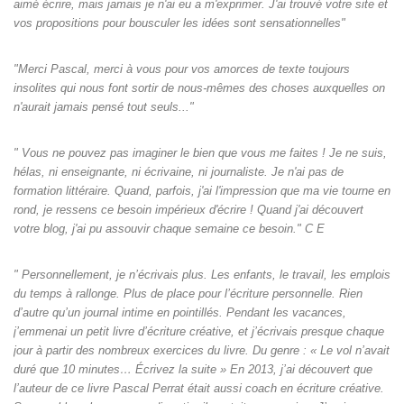
aimé écrire, mais jamais je n'ai eu a m'exprimer. J'ai trouvé votre site et
vos propositions pour bousculer les idées sont sensationnelles"
"Merci Pascal, merci à vous pour vos amorces de texte toujours
insolites qui nous font sortir de nous-mêmes des choses auxquelles on
n'aurait jamais pensé tout seuls‌..."
" Vous ne pouvez pas imaginer le bien que vous me faites ! Je ne suis,
hélas, ni enseignante, ni écrivaine, ni journaliste. Je n'ai pas de
formation littéraire. Quand, parfois, j'ai l'impression que ma vie tourne en
rond, je ressens ce besoin impérieux d'écrire ! Quand j'ai découvert
votre blog, j'ai pu assouvir chaque semaine ce besoin." C E
" Personnellement, je n’écrivais plus. Les enfants, le travail, les emplois
du temps à rallonge. Plus de place pour l’écriture personnelle. Rien
d’autre qu’un journal intime en pointillés. Pendant les vacances,
j’emmenai un petit livre d’écriture créative, et j’écrivais presque chaque
jour à partir des nombreux exercices du livre. Du genre : « Le vol n’avait
duré que 10 minutes… Écrivez la suite » En 2013, j’ai découvert que
l’auteur de ce livre Pascal Perrat était aussi coach en écriture créative.