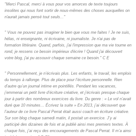
"Merci Pascal, merci à vous pour vos amorces de texte toujours
insolites qui nous font sortir de nous-mêmes des choses auxquelles on
n'aurait jamais pensé tout seuls‌..."
" Vous ne pouvez pas imaginer le bien que vous me faites ! Je ne suis,
hélas, ni enseignante, ni écrivaine, ni journaliste. Je n'ai pas de
formation littéraire. Quand, parfois, j'ai l'impression que ma vie tourne en
rond, je ressens ce besoin impérieux d'écrire ! Quand j'ai découvert
votre blog, j'ai pu assouvir chaque semaine ce besoin." C E
" Personnellement, je n’écrivais plus. Les enfants, le travail, les emplois
du temps à rallonge. Plus de place pour l’écriture personnelle. Rien
d’autre qu’un journal intime en pointillés. Pendant les vacances,
j’emmenai un petit livre d’écriture créative, et j’écrivais presque chaque
jour à partir des nombreux exercices du livre. Du genre : « Le vol n’avait
duré que 10 minutes… Écrivez la suite » En 2013, j’ai découvert que
l’auteur de ce livre Pascal Perrat était aussi coach en écriture créative.
Sur son blog chaque samedi matin, il postait un exercice. J’y ai
participé des dizaines de fois et ai publié ainsi mes premiers textes. À
chaque fois, j’ai reçu des encouragements de Pascal Perrat. Il m’a ainsi