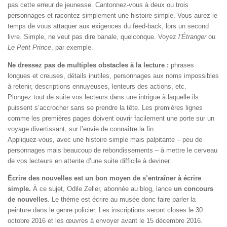
pas cette erreur de jeunesse. Cantonnez-vous à deux ou trois
personnages et racontez simplement une histoire simple. Vous aurez le
temps de vous attaquer aux exigences du feed-back, lors un second
livre. Simple, ne veut pas dire banale, quelconque. Voyez
l’Étranger
ou
Le Petit Prince
, par exemple.
Ne dressez pas de multiples obstacles à la lecture :
phrases
longues et creuses, détails inutiles, personnages aux noms impossibles
à retenir, descriptions ennuyeuses, lenteurs des actions, etc.
Plongez tout de suite vos lecteurs dans une intrigue à laquelle ils
puissent s’accrocher sans se prendre la tête. Les premières lignes
comme les premières pages doivent ouvrir facilement une porte sur un
voyage divertissant, sur l’envie de connaître la fin.
Appliquez-vous, avec une histoire simple mais palpitante – peu de
personnages mais beaucoup de rebondissements – à mettre le cerveau
de vos lecteurs en attente d’une suite difficile à deviner.
Écrire des nouvelles est un bon moyen de s’entraîner à écrire
simple.
À ce sujet, Odile Zeller, abonnée au blog, lance
un concours
de nouvelles
. Le thème est écrire au musée donc faire parler la
peinture dans le genre policier. Les inscriptions seront closes le 30
octobre 2016 et les œuvres à envoyer avant le 15 décembre 2016.