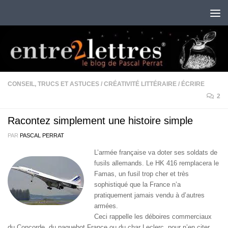
Au dessous du contenu
CONSEIL, TRUCS ET ASTUCES
/
CRÉATIVITÉ LITTÉRAIRE
/
ÉCRIRE
2
Racontez simplement une histoire simple
PAR
PASCAL PERRAT
L’armée française va doter ses soldats de
fusils allemands. Le HK 416 remplacera le
Famas, un fusil trop cher et très
sophistiqué que la France n’a
pratiquement jamais vendu à d’autres
armées.
Ceci rappelle les déboires commerciaux
du Concorde, du paquebot France ou du char Leclerc, pour n’en citer