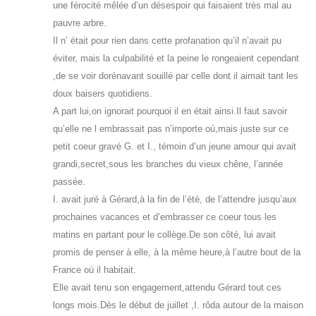
une férocité mêlée d’un désespoir qui faisaient très mal au
pauvre arbre.
Il n’ était pour rien dans cette profanation qu’il n’avait pu
éviter, mais la culpabilité et la peine le rongeaient cependant
,de se voir dorénavant souillé par celle dont il aimait tant les
doux baisers quotidiens.
A part lui,on ignorait pourquoi il en était ainsi.Il faut savoir
qu’elle ne l embrassait pas n’importe où,mais juste sur ce
petit coeur gravé G. et I., témoin d’un jeune amour qui avait
grandi,secret,sous les branches du vieux chêne, l’année
passée.
I. avait juré à Gérard,à la fin de l’été, de l’attendre jusqu’aux
prochaines vacances et d’embrasser ce coeur tous les
matins en partant pour le collège.De son côté, lui avait
promis de penser à elle, à la même heure,à l’autre bout de la
France où il habitait.
Elle avait tenu son engagement,attendu Gérard tout ces
longs mois.Dès le début de juillet ,I. rôda autour de la maison