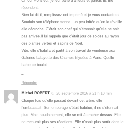
Oh oui Monsieur, je leur parle d’ailleurs et parfois ils me
répondent.
Bien lui dit-il, remplissez cet imprimé et je vous contacterai.
Soudain son téléphone sonna ! un peu irritée qu’on la réveille
elle décrocha. C’était son chef qui s’étonnait qu’elle ne soit
pas arrivée.Il lui rappela que c’était jour de soldes au rayon
des plantes vertes et sapins de Noël.
Vite, elle s’habilla et partit à son travail de vendeuse aux
Galeries Lafayette des Champs Elysées à Paris. Quelle
barbe ce boulot …..
–
Répondre
Michel ROBERT
28 septembre 2016 à 21 h 18 min
Chaque fois qu’elle passait devant cet arbre, elle
l’embrassait. Son entourage s’était habitué, il ne s’étonnait
plus. Mais soudainement, elle se mit à cracher dessus. Elle
ne mesurait plus ses réactions. Elle n’osait plus sortir dans le