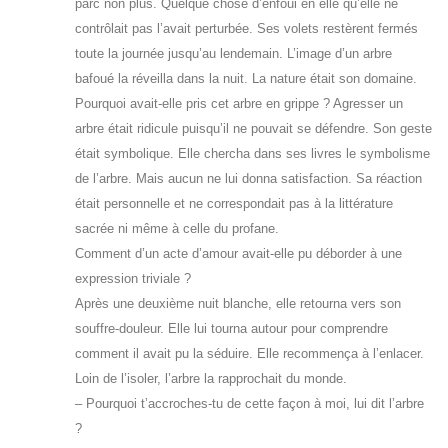
parc non plus. Quelque chose d’enfoui en elle qu’elle ne
contrôlait pas l’avait perturbée. Ses volets restèrent fermés
toute la journée jusqu’au lendemain. L’image d’un arbre
bafoué la réveilla dans la nuit. La nature était son domaine.
Pourquoi avait-elle pris cet arbre en grippe ? Agresser un
arbre était ridicule puisqu’il ne pouvait se défendre. Son geste
était symbolique. Elle chercha dans ses livres le symbolisme
de l’arbre. Mais aucun ne lui donna satisfaction. Sa réaction
était personnelle et ne correspondait pas à la littérature
sacrée ni même à celle du profane.
Comment d’un acte d’amour avait-elle pu déborder à une
expression triviale ?
Après une deuxième nuit blanche, elle retourna vers son
souffre-douleur. Elle lui tourna autour pour comprendre
comment il avait pu la séduire. Elle recommença à l’enlacer.
Loin de l’isoler, l’arbre la rapprochait du monde.
– Pourquoi t’accroches-tu de cette façon à moi, lui dit l’arbre
?