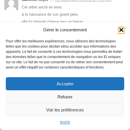
Cet arbre ancré en terre,
à la naissance de son grand père,
elle lui donnait chaque jour un baiser
pour l’arroser.
Gérer le consentement
Quand étaient venus les premiers ulcères
Pour offrir les meilleures expériences, nous utilisons des technologies
saccageant son écorce-artère,
telles que les cookies pour stocker et/ou accéder aux informations des
appareils. Le fait de consentir à ces technologies nous permettra de traiter
elle avait, à chacune de ses balades,
des données telles que le comportement de navigation ou les ID uniques
amplifié ses accolades.
sur ce site. Le fait de ne pas consentir ou de retirer son consentement peut
avoir un effet négatif sur certaines caractéristiques et fonctions.
Comme un chien lèche ses plaies,
son écorce elle embrassait.
Accepter
Pour endiguer l’érosive,
elle lui donnait sa salive,
Refuser
comme on dépose un baiser consolant
sur les bobos des enfants.
Voir les préférences
Elle laissait cette eau vitale
RGPD
irriguer ses crevasses.