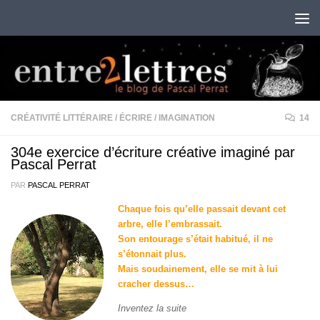
Au dessous du contenu
CRÉATIVITÉ LITTÉRAIRE
/
ÉCRIRE
/
IMAGINATION
14
304e exercice d’écriture créative imaginé par
Pascal Perrat
PAR
PASCAL PERRAT
Chaque fois qu’elle passait devant cet
arbre, elle l’embrassait.
Son entourage s’était habitué, il ne
s’étonnait plus.
Mais soudainement, elle se mit à lui
cracher dessus…
Inventez la suite