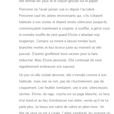
elle fermait les yeux et le crayon glissait sur le papier.
Personne ne l’avait jamais vue ici depuis l’accident.
Personne sauf les arbres environnants qui, s’ils s’étaient
habitués à ses visites et étaient restés silencieux jusque-là,
commençaient maintenant à soupirer, à souffler, à gémir sous
le moindre souffle de vent quand Elvine s’attardait trop
longtemps. Certains se mirent à laisser tomber leurs
branches mortes et leur écorce juste au moment où elle
passait. D’autres gonflèrent leurs racines pour la faire
trébucher. Mais Elvine persistait. Elle continuait de venir
régulièrement embrasser son sauveur.
Un jour où elle voulait dessiner, elle s’installa comme à son
habitude, mais rien ne vint, pas de chuchotement, pas de
craquement. Les feuilles tombaient, une à une, silencieuses,
sèches. Elvine, de rage, cracha sur sa page blanche, se leva
d’un bond et au lieu d’embrasser son arbre, vexée qu’il ne lui
parle plus, lui lança une salve de salive en plein tronc. Un
filet de sève se mit à couler. L’arbre sanglotait. Au moment où