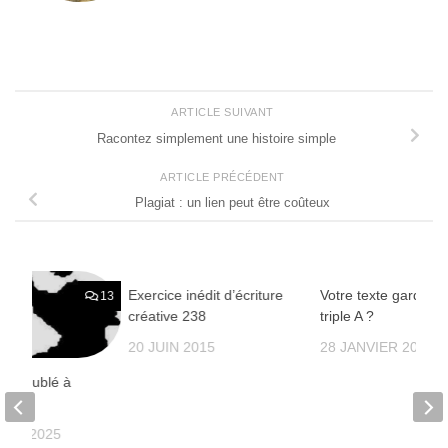
ARTICLE SUIVANT
Racontez simplement une histoire simple
ARTICLE PRÉCÉDENT
Plagiat : un lien peut être coûteux
Exercice inédit d’écriture
Votre texte garde-t-i
13
24
créative 238
triple A ?
20 JUIN 2015
28 JANVIER 2015
au meublé à
BRE 2025