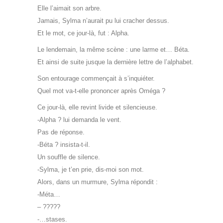
Elle l’aimait son arbre.
Jamais, Sylma n’aurait pu lui cracher dessus.
Et le mot, ce jour-là, fut : Alpha.
Le lendemain, la même scène : une larme et… Béta.
Et ainsi de suite jusque la dernière lettre de l’alphabet.
Son entourage commençait à s’inquiéter.
Quel mot va-t-elle prononcer après Oméga ?
Ce jour-là, elle revint livide et silencieuse.
-Alpha ? lui demanda le vent.
Pas de réponse.
-Béta ? insista-t-il.
Un souffle de silence.
-Sylma, je t’en prie, dis-moi son mot.
Alors, dans un murmure, Sylma répondit :
-Méta…
– ?????
-…stases.