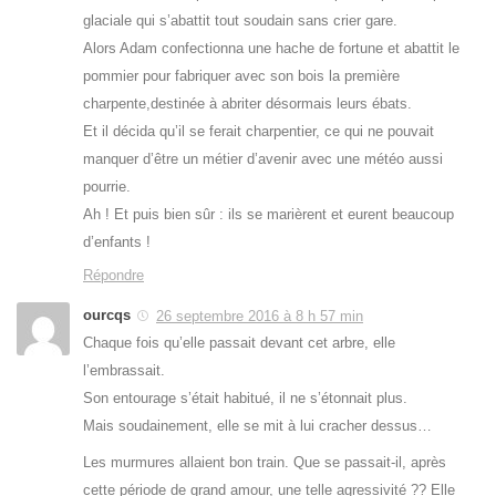
glaciale qui s’abattit tout soudain sans crier gare.
Alors Adam confectionna une hache de fortune et abattit le
pommier pour fabriquer avec son bois la première
charpente,destinée à abriter désormais leurs ébats.
Et il décida qu’il se ferait charpentier, ce qui ne pouvait
manquer d’être un métier d’avenir avec une météo aussi
pourrie.
Ah ! Et puis bien sûr : ils se marièrent et eurent beaucoup
d’enfants !
Répondre
ourcqs
26 septembre 2016 à 8 h 57 min
Chaque fois qu’elle passait devant cet arbre, elle
l’embrassait.
Son entourage s’était habitué, il ne s’étonnait plus.
Mais soudainement, elle se mit à lui cracher dessus…
Les murmures allaient bon train. Que se passait-il, après
cette période de grand amour, une telle agressivité ?? Elle