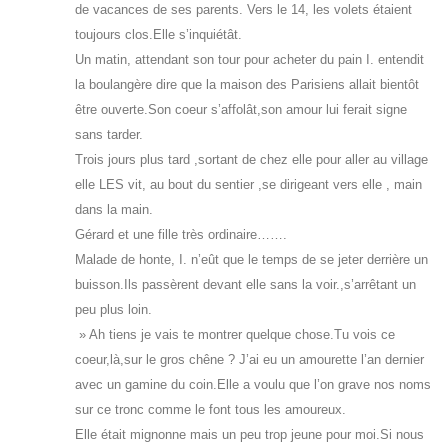
de vacances de ses parents. Vers le 14, les volets étaient
toujours clos.Elle s’inquiétât.
Un matin, attendant son tour pour acheter du pain I. entendit
la boulangère dire que la maison des Parisiens allait bientôt
être ouverte.Son coeur s’affolât,son amour lui ferait signe
sans tarder.
Trois jours plus tard ,sortant de chez elle pour aller au village
elle LES vit, au bout du sentier ,se dirigeant vers elle , main
dans la main.
Gérard et une fille très ordinaire…….
Malade de honte, I. n’eût que le temps de se jeter derrière un
buisson.Ils passèrent devant elle sans la voir.,s’arrêtant un
peu plus loin.
» Ah tiens je vais te montrer quelque chose.Tu vois ce
coeur,là,sur le gros chêne ? J’ai eu un amourette l’an dernier
avec un gamine du coin.Elle a voulu que l’on grave nos noms
sur ce tronc comme le font tous les amoureux.
Elle était mignonne mais un peu trop jeune pour moi.Si nous