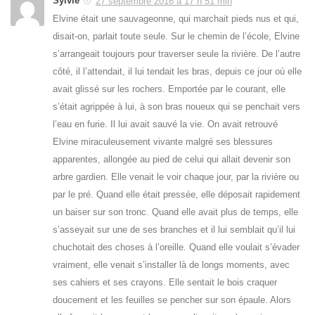
Sylvie
27 septembre 2016 à 17 h 51 min
Elvine était une sauvageonne, qui marchait pieds nus et qui,
disait-on, parlait toute seule. Sur le chemin de l’école, Elvine
s’arrangeait toujours pour traverser seule la rivière. De l’autre
côté, il l’attendait, il lui tendait les bras, depuis ce jour où elle
avait glissé sur les rochers. Emportée par le courant, elle
s’était agrippée à lui, à son bras noueux qui se penchait vers
l’eau en furie. Il lui avait sauvé la vie. On avait retrouvé
Elvine miraculeusement vivante malgré ses blessures
apparentes, allongée au pied de celui qui allait devenir son
arbre gardien. Elle venait le voir chaque jour, par la rivière ou
par le pré. Quand elle était pressée, elle déposait rapidement
un baiser sur son tronc. Quand elle avait plus de temps, elle
s’asseyait sur une de ses branches et il lui semblait qu’il lui
chuchotait des choses à l’oreille. Quand elle voulait s’évader
vraiment, elle venait s’installer là de longs moments, avec
ses cahiers et ses crayons. Elle sentait le bois craquer
doucement et les feuilles se pencher sur son épaule. Alors