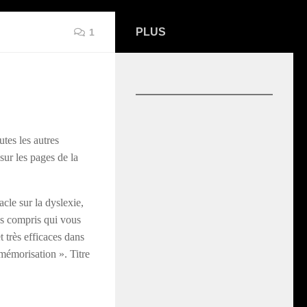
PLUS
1
utes les autres
sur les pages de la
acle sur la dyslexie,
ns compris qui vous
 très efficaces dans
a mémorisation ». Titre