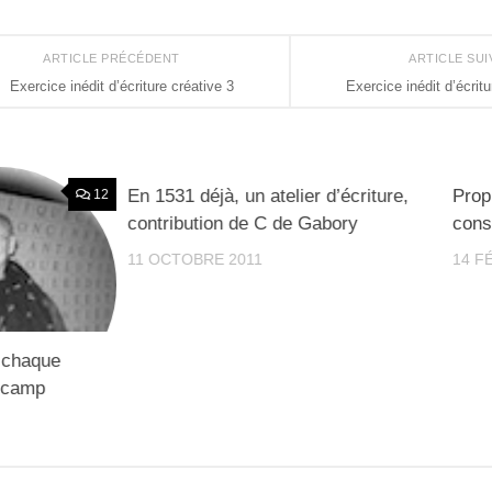
ARTICLE PRÉCÉDENT
ARTICLE SU
Exercice inédit d’écriture créative 3
Exercice inédit d’écritu
En 1531 déjà, un atelier d’écriture,
Propr
12
4
contribution de C de Gabory
cons
11 OCTOBRE 2011
14 F
é chaque
e camp