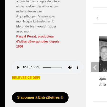
à inventer des stages d'écriture
et des ateliers d'écriture et des
milliers d'exercices.
Aujourd'hui,je m'amuse avec
mon blogue Entre2lettres ®
Merci de bien vouloir jouer
avec moi.
Pascal Perrat, producteur
d'idées dévergondées
depuis
1986
RELEVEZ CE DÉFI
Le français est estropi
jour, sa richesse fout l
27 SEPTEMBRE 2017
S'abonner à Entre2lettres
®