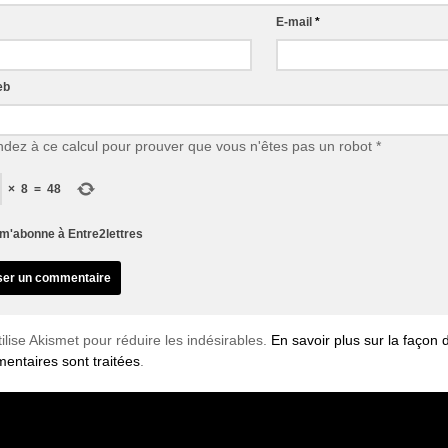
E-mail
*
eb
dez à ce calcul pour prouver que vous n'êtes pas un robot
*
×
8
=
48
m'abonne à Entre2lettres
tilise Akismet pour réduire les indésirables.
En savoir plus sur la façon
entaires sont traitées
.