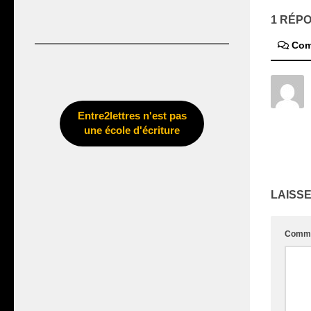
1 RÉP
Com
Entre2lettres n'est pas
une école d'écriture
LAISS
Comme