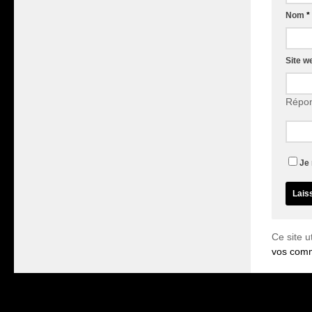
Nom
*
Site w
Répon
Je 
Ce site u
vos comm