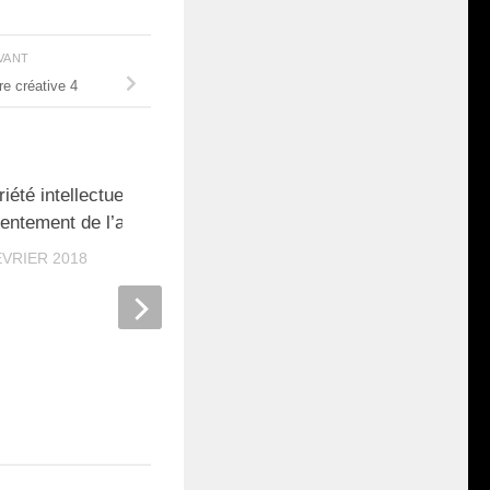
IVANT
re créative 4
iété intellectuelle et
15
entement de l’auteur
ÉVRIER 2018
Les écrivains ne laissent
d’empreintes
3 MAI 2011