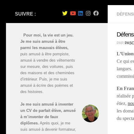
SUIVRE :
DÉFENS
Défens
Pour moi, la vie est un jeu.
Je me suis amusé à être
PAR
PASC
parmi les mauvais élèves,
L’Union 
puis amusé à être pompiste,
amusé à vendre des vêtements
Ce qui es
sur mesure, des voitures, puis
langues. 
des maisons et des cheminées
commissio
d’intérieur. Puis, je me suis
amusé à écrire des poèmes et
En Fran
des histoires.
réalisée 
étiez,
nou
Je me suis amusé à inventer
un CV de parfait élève, amusé
les domai
à m’inventer de faux
du specta
diplômes.
Après quoi, je me
suis amusé à devenir formateur,