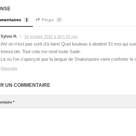
ONSE
mentaires
1
Pings
0
Sylvie H.
16 octobre 2010 à 18 h 33 min
Ah! on n’est pas sorti d’à faire! Quel bouleau à abattre! Et moi qui sui
treesicole. Tout cela me rend toute Sade.
Là où l’on s’aperçoit que la langue de Shakespoire vient conforter le 
Répondre
ER UN COMMENTAIRE
ntaire
*