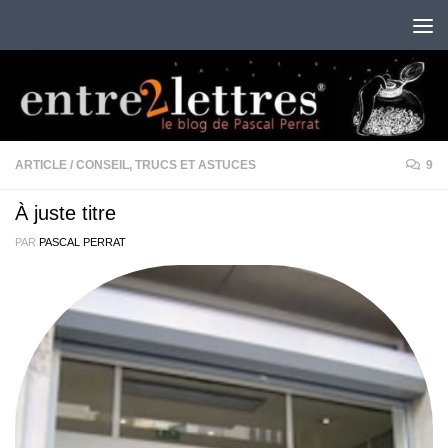
Au dessous du contenu
ARTICLE
/
CONSEIL, TRUCS ET ASTUCES
9
À juste titre
PAR
PASCAL PERRAT