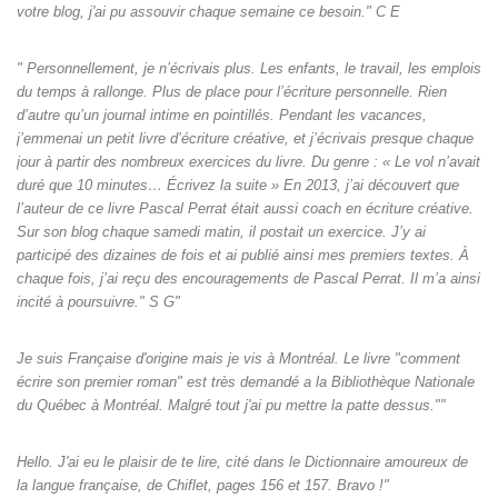
votre blog, j'ai pu assouvir chaque semaine ce besoin." C E
" Personnellement, je n’écrivais plus. Les enfants, le travail, les emplois
du temps à rallonge. Plus de place pour l’écriture personnelle. Rien
d’autre qu’un journal intime en pointillés. Pendant les vacances,
j’emmenai un petit livre d’écriture créative, et j’écrivais presque chaque
jour à partir des nombreux exercices du livre. Du genre : « Le vol n’avait
duré que 10 minutes… Écrivez la suite » En 2013, j’ai découvert que
l’auteur de ce livre Pascal Perrat était aussi coach en écriture créative.
Sur son blog chaque samedi matin, il postait un exercice. J’y ai
participé des dizaines de fois et ai publié ainsi mes premiers textes. À
chaque fois, j’ai reçu des encouragements de Pascal Perrat. Il m’a ainsi
incité à poursuivre." S G"
Je suis Française d'origine mais je vis à Montréal. Le livre "comment
écrire son premier roman" est très demandé a la Bibliothèque Nationale
du Québec à Montréal. Malgré tout j'ai pu mettre la patte dessus.""
Hello. J'ai eu le plaisir de te lire, cité dans le Dictionnaire amoureux de
la langue française, de Chiflet, pages 156 et 157. Bravo !"