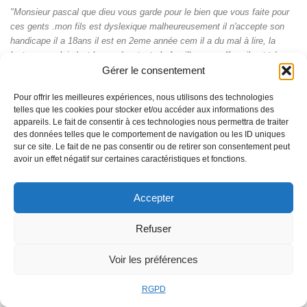
"Monsieur pascal que dieu vous garde pour le bien que vous faite pour
ces gents .mon fils est dyslexique malheureusement il n'accepte son
handicape il a 18ans il est en 2eme année cem il a du mal à lire, la
lecture pour lui c'est la corvée , toute la famille en souffre , il est très
nerveux ,je vous demande une méthode pour lire et pour d'autre
Gérer le consentement
apprentissages je informe que je suis infirmière merci" Soad M"
Pour offrir les meilleures expériences, nous utilisons des technologies
telles que les cookies pour stocker et/ou accéder aux informations des
"
Mais quel est donc ton secret cher Pascal, pour mener de front tant de
appareils. Le fait de consentir à ces technologies nous permettra de traiter
choses ? La dyslexie ?As-tu une machine bien huilée pour lire et faire
des données telles que le comportement de navigation ou les ID uniques
sur ce site. Le fait de ne pas consentir ou de retirer son consentement peut
les commentaires de nos textes sur ton blog à ta place, sans compter
avoir un effet négatif sur certaines caractéristiques et fonctions.
ceux des abonnés, et TOUT le reste ?"Peggy M"
Accepter
En découvrant votre blog, j'ai découvert que je pouvais aller plus loin
dans mon style et surtout que je pouvais me lâcher. C'est un réel plaisir
intellectuel. Et ça, je vous le dois." Laurence N"
Refuser
Voir les préférences
De jolies propositions d'écriture chaque semaine et maintenant des
conseils , quelle belle découverte ce blog, j'en parle à tout le monde !
Une nouvelle aficionada." C M"
RGPD