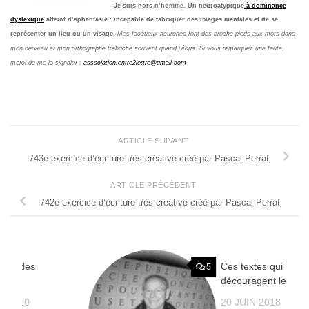
Je suis hors-n’homme. Un neuroatypique
à dominance
dyslexique
atteint d’aphantasie : incapable de fabriquer des images mentales et de se
représenter un lieu ou un visage.
Mes facétieux neurones font des croche-pieds aux mots dans
mon cerveau et mon orthographe trébuche souvent quand j’écris. Si vous remarquez une faute,
merci de me la signaler :
association.entre2lettre@gmail.com
ARTICLE SUIVANT
743e exercice d’écriture très créative créé par Pascal Perrat
ARTICLE PRÉCÉDENT
742e exercice d’écriture très créative créé par Pascal Perrat
térol des
Ces textes qui
0
5
découragent le lect
R 2010
20 JUIN 2018