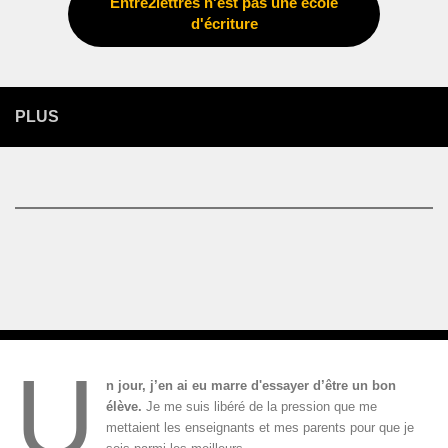
Entre2lettres n'est pas une école
d'écriture
PLUS
U
n jour, j’en ai eu marre d'essayer d’être un bon
élève.
Je me suis libéré de la pression que me
mettaient les enseignants et mes parents pour que je