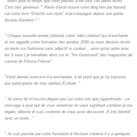
" Merci pour le temps que vous passez à lire tous ces petits écrits.
C'est très généreux."" Ravie d'avoir trouvé votre blog hier par hasard,
car votre livre "Enrichir son style" m'accompagne depuis une petite
dizaine d'années ! "
" Chaque nouvelle année j'attends votre "idée créative"qui m'enchante
et me rappelle votre formation des années 2000 ou nous devions écrire
un texte sur l'automne sans adjectif ni couleur... ainsi qu'un autre avec
les 5 sens ( je travaillais alors sur le "Trio Gourmand" des magazines de
cuisine de Prisma Presse"
"Votre dernier exercice m'a enchantée, à tel point que je l'ai transmis
aux participants de mes ateliers Écriture. "
" Je viens de m'inscrire depuis peu sur votre site que j'approfondis ; ce
message a pour but de vous remercier en vous signifiant combien je me
régale, délecte et suis contente de vous avoir découvert. A très bientôt
avec un texte..."
" Je suis passée par votre formation à l'écriture créative il y a quelques