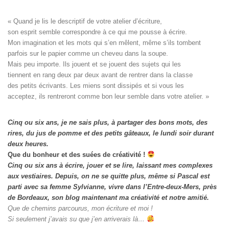
« Quand je lis le descriptif de votre atelier d’écriture, 

son esprit semble correspondre à ce qui me pousse à écrire. 

Mon imagination et les mots qui s’en mêlent, même s’ils tombent

parfois sur le papier comme un cheveu dans la soupe. 

Mais peu importe. Ils jouent et se jouent des sujets qui les

tiennent en rang deux par deux avant de rentrer dans la classe

des petits écrivants. Les miens sont dissipés et si vous les

acceptez, ils rentreront comme bon leur semble dans votre atelier. »
Cinq ou six ans, je ne sais plus, à partager des bons mots, des
rires, du jus de pomme et des petits gâteaux, le lundi soir durant
deux heures.
Que du bonheur et des suées de créativité !
Cinq ou six ans à écrire, jouer et se lire, laissant mes complexes
aux vestiaires.
Depuis, on ne se quitte plus, même si Pascal est
parti avec sa femme Sylvianne, vivre dans l’Entre-deux-Mers, près
de Bordeaux, son blog maintenant ma créativité et notre amitié.
Que de chemins parcourus, mon écriture et moi !
Si seulement j’avais su que j’en arriverais là…