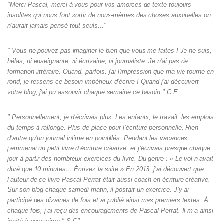
"Merci Pascal, merci à vous pour vos amorces de texte toujours
insolites qui nous font sortir de nous-mêmes des choses auxquelles on
n'aurait jamais pensé tout seuls‌..."
" Vous ne pouvez pas imaginer le bien que vous me faites ! Je ne suis,
hélas, ni enseignante, ni écrivaine, ni journaliste. Je n'ai pas de
formation littéraire. Quand, parfois, j'ai l'impression que ma vie tourne en
rond, je ressens ce besoin impérieux d'écrire ! Quand j'ai découvert
votre blog, j'ai pu assouvir chaque semaine ce besoin." C E
" Personnellement, je n’écrivais plus. Les enfants, le travail, les emplois
du temps à rallonge. Plus de place pour l’écriture personnelle. Rien
d’autre qu’un journal intime en pointillés. Pendant les vacances,
j’emmenai un petit livre d’écriture créative, et j’écrivais presque chaque
jour à partir des nombreux exercices du livre. Du genre : « Le vol n’avait
duré que 10 minutes… Écrivez la suite » En 2013, j’ai découvert que
l’auteur de ce livre Pascal Perrat était aussi coach en écriture créative.
Sur son blog chaque samedi matin, il postait un exercice. J’y ai
participé des dizaines de fois et ai publié ainsi mes premiers textes. À
chaque fois, j’ai reçu des encouragements de Pascal Perrat. Il m’a ainsi
incité à poursuivre." S G"