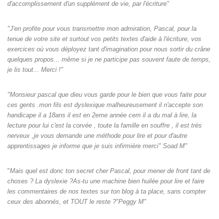
d'accomplissement d'un supplément de vie, par l'écriture"
"J'en profite pour vous transmettre mon admiration, Pascal, pour la
tenue de votre site et surtout vos petits textes d'aide à l'écriture, vos
exercices où vous déployez tant d'imagination pour nous sortir du crâne
quelques propos... même si je ne participe pas souvent faute de temps,
je lis tout... Merci !"
"Monsieur pascal que dieu vous garde pour le bien que vous faite pour
ces gents .mon fils est dyslexique malheureusement il n'accepte son
handicape il a 18ans il est en 2eme année cem il a du mal à lire, la
lecture pour lui c'est la corvée , toute la famille en souffre , il est très
nerveux ,je vous demande une méthode pour lire et pour d'autre
apprentissages je informe que je suis infirmière merci" Soad M"
"
Mais quel est donc ton secret cher Pascal, pour mener de front tant de
choses ? La dyslexie ?As-tu une machine bien huilée pour lire et faire
les commentaires de nos textes sur ton blog à ta place, sans compter
ceux des abonnés, et TOUT le reste ?"Peggy M"