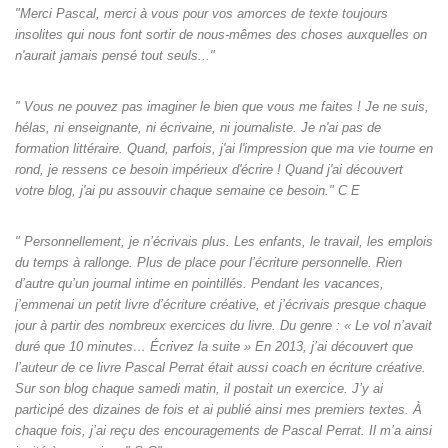
"Merci Pascal, merci à vous pour vos amorces de texte toujours
insolites qui nous font sortir de nous-mêmes des choses auxquelles on
n'aurait jamais pensé tout seuls‌..."
" Vous ne pouvez pas imaginer le bien que vous me faites ! Je ne suis,
hélas, ni enseignante, ni écrivaine, ni journaliste. Je n'ai pas de
formation littéraire. Quand, parfois, j'ai l'impression que ma vie tourne en
rond, je ressens ce besoin impérieux d'écrire ! Quand j'ai découvert
votre blog, j'ai pu assouvir chaque semaine ce besoin." C E
" Personnellement, je n’écrivais plus. Les enfants, le travail, les emplois
du temps à rallonge. Plus de place pour l’écriture personnelle. Rien
d’autre qu’un journal intime en pointillés. Pendant les vacances,
j’emmenai un petit livre d’écriture créative, et j’écrivais presque chaque
jour à partir des nombreux exercices du livre. Du genre : « Le vol n’avait
duré que 10 minutes… Écrivez la suite » En 2013, j’ai découvert que
l’auteur de ce livre Pascal Perrat était aussi coach en écriture créative.
Sur son blog chaque samedi matin, il postait un exercice. J’y ai
participé des dizaines de fois et ai publié ainsi mes premiers textes. À
chaque fois, j’ai reçu des encouragements de Pascal Perrat. Il m’a ainsi