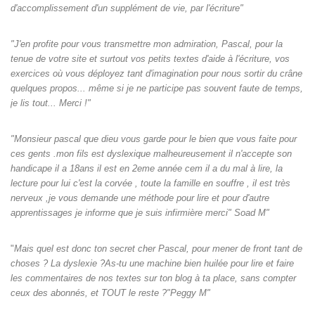
d'accomplissement d'un supplément de vie, par l'écriture"
"J'en profite pour vous transmettre mon admiration, Pascal, pour la
tenue de votre site et surtout vos petits textes d'aide à l'écriture, vos
exercices où vous déployez tant d'imagination pour nous sortir du crâne
quelques propos... même si je ne participe pas souvent faute de temps,
je lis tout... Merci !"
"Monsieur pascal que dieu vous garde pour le bien que vous faite pour
ces gents .mon fils est dyslexique malheureusement il n'accepte son
handicape il a 18ans il est en 2eme année cem il a du mal à lire, la
lecture pour lui c'est la corvée , toute la famille en souffre , il est très
nerveux ,je vous demande une méthode pour lire et pour d'autre
apprentissages je informe que je suis infirmière merci" Soad M"
"
Mais quel est donc ton secret cher Pascal, pour mener de front tant de
choses ? La dyslexie ?As-tu une machine bien huilée pour lire et faire
les commentaires de nos textes sur ton blog à ta place, sans compter
ceux des abonnés, et TOUT le reste ?"Peggy M"