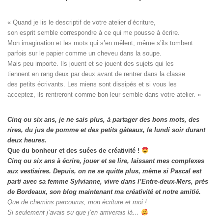
« Quand je lis le descriptif de votre atelier d’écriture, 

son esprit semble correspondre à ce qui me pousse à écrire. 

Mon imagination et les mots qui s’en mêlent, même s’ils tombent

parfois sur le papier comme un cheveu dans la soupe. 

Mais peu importe. Ils jouent et se jouent des sujets qui les

tiennent en rang deux par deux avant de rentrer dans la classe

des petits écrivants. Les miens sont dissipés et si vous les

acceptez, ils rentreront comme bon leur semble dans votre atelier. »
Cinq ou six ans, je ne sais plus, à partager des bons mots, des
rires, du jus de pomme et des petits gâteaux, le lundi soir durant
deux heures.
Que du bonheur et des suées de créativité !
Cinq ou six ans à écrire, jouer et se lire, laissant mes complexes
aux vestiaires.
Depuis, on ne se quitte plus, même si Pascal est
parti avec sa femme Sylvianne, vivre dans l’Entre-deux-Mers, près
de Bordeaux, son blog maintenant ma créativité et notre amitié.
Que de chemins parcourus, mon écriture et moi !
Si seulement j’avais su que j’en arriverais là…