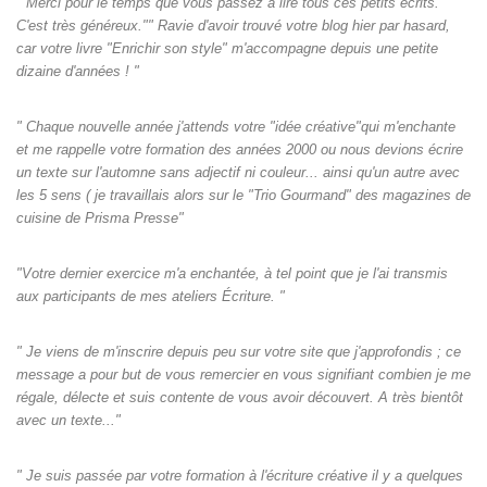
" Merci pour le temps que vous passez à lire tous ces petits écrits.
C'est très généreux."" Ravie d'avoir trouvé votre blog hier par hasard,
car votre livre "Enrichir son style" m'accompagne depuis une petite
dizaine d'années ! "
" Chaque nouvelle année j'attends votre "idée créative"qui m'enchante
et me rappelle votre formation des années 2000 ou nous devions écrire
un texte sur l'automne sans adjectif ni couleur... ainsi qu'un autre avec
les 5 sens ( je travaillais alors sur le "Trio Gourmand" des magazines de
cuisine de Prisma Presse"
"Votre dernier exercice m'a enchantée, à tel point que je l'ai transmis
aux participants de mes ateliers Écriture. "
" Je viens de m'inscrire depuis peu sur votre site que j'approfondis ; ce
message a pour but de vous remercier en vous signifiant combien je me
régale, délecte et suis contente de vous avoir découvert. A très bientôt
avec un texte..."
" Je suis passée par votre formation à l'écriture créative il y a quelques