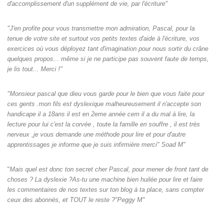
d'accomplissement d'un supplément de vie, par l'écriture"
"J'en profite pour vous transmettre mon admiration, Pascal, pour la
tenue de votre site et surtout vos petits textes d'aide à l'écriture, vos
exercices où vous déployez tant d'imagination pour nous sortir du crâne
quelques propos... même si je ne participe pas souvent faute de temps,
je lis tout... Merci !"
"Monsieur pascal que dieu vous garde pour le bien que vous faite pour
ces gents .mon fils est dyslexique malheureusement il n'accepte son
handicape il a 18ans il est en 2eme année cem il a du mal à lire, la
lecture pour lui c'est la corvée , toute la famille en souffre , il est très
nerveux ,je vous demande une méthode pour lire et pour d'autre
apprentissages je informe que je suis infirmière merci" Soad M"
"
Mais quel est donc ton secret cher Pascal, pour mener de front tant de
choses ? La dyslexie ?As-tu une machine bien huilée pour lire et faire
les commentaires de nos textes sur ton blog à ta place, sans compter
ceux des abonnés, et TOUT le reste ?"Peggy M"