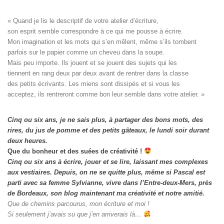
« Quand je lis le descriptif de votre atelier d’écriture, 

son esprit semble correspondre à ce qui me pousse à écrire. 

Mon imagination et les mots qui s’en mêlent, même s’ils tombent

parfois sur le papier comme un cheveu dans la soupe. 

Mais peu importe. Ils jouent et se jouent des sujets qui les

tiennent en rang deux par deux avant de rentrer dans la classe

des petits écrivants. Les miens sont dissipés et si vous les

acceptez, ils rentreront comme bon leur semble dans votre atelier. »
Cinq ou six ans, je ne sais plus, à partager des bons mots, des
rires, du jus de pomme et des petits gâteaux, le lundi soir durant
deux heures.
Que du bonheur et des suées de créativité !
Cinq ou six ans à écrire, jouer et se lire, laissant mes complexes
aux vestiaires.
Depuis, on ne se quitte plus, même si Pascal est
parti avec sa femme Sylvianne, vivre dans l’Entre-deux-Mers, près
de Bordeaux, son blog maintenant ma créativité et notre amitié.
Que de chemins parcourus, mon écriture et moi !
Si seulement j’avais su que j’en arriverais là…