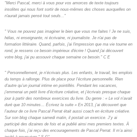
"Merci Pascal, merci à vous pour vos amorces de texte toujours
insolites qui nous font sortir de nous-mêmes des choses auxquelles on
n'aurait jamais pensé tout seuls‌..."
" Vous ne pouvez pas imaginer le bien que vous me faites ! Je ne suis,
hélas, ni enseignante, ni écrivaine, ni journaliste. Je n'ai pas de
formation littéraire. Quand, parfois, j'ai l'impression que ma vie tourne en
rond, je ressens ce besoin impérieux d'écrire ! Quand j'ai découvert
votre blog, j'ai pu assouvir chaque semaine ce besoin." C E
" Personnellement, je n’écrivais plus. Les enfants, le travail, les emplois
du temps à rallonge. Plus de place pour l’écriture personnelle. Rien
d’autre qu’un journal intime en pointillés. Pendant les vacances,
j’emmenai un petit livre d’écriture créative, et j’écrivais presque chaque
jour à partir des nombreux exercices du livre. Du genre : « Le vol n’avait
duré que 10 minutes… Écrivez la suite » En 2013, j’ai découvert que
l’auteur de ce livre Pascal Perrat était aussi coach en écriture créative.
Sur son blog chaque samedi matin, il postait un exercice. J’y ai
participé des dizaines de fois et ai publié ainsi mes premiers textes. À
chaque fois, j’ai reçu des encouragements de Pascal Perrat. Il m’a ainsi
incité à poursuivre." S G"