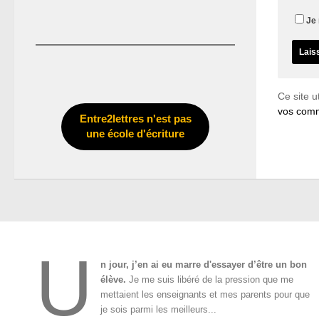
Je 
Ce site u
vos comm
Entre2lettres n'est pas
une école d'écriture
U
n jour, j’en ai eu marre d'essayer d’être un bon
élève.
Je me suis libéré de la pression que me
mettaient les enseignants et mes parents pour que
je sois parmi les meilleurs...