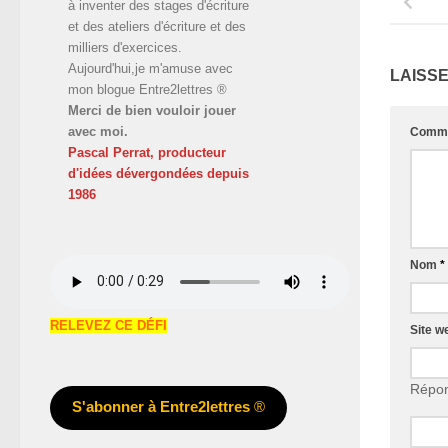
à inventer des stages d'écriture
et des ateliers d'écriture et des
milliers d'exercices.
Aujourd'hui,je m'amuse avec
LAISS
mon blogue Entre2lettres ®
Merci de bien vouloir jouer
avec moi.
Comme
Pascal Perrat, producteur
d'idées dévergondées
depuis
1986
Nom
*
RELEVEZ CE DÉFI
Site w
Répon
S'abonner à Entre2lettres
®