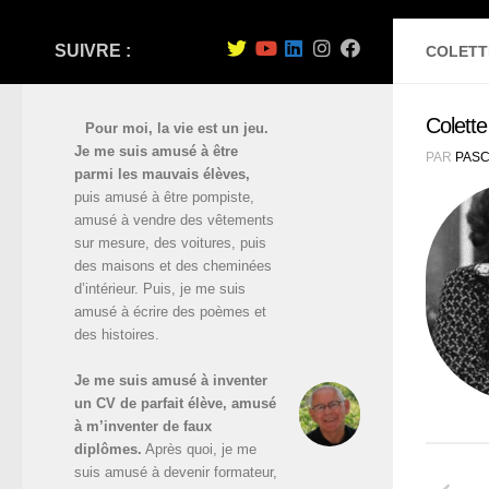
SUIVRE :
COLETT
Colette
Pour moi, la vie est un jeu.
Je me suis amusé à être
PAR
PASC
parmi les mauvais élèves,
puis amusé à être pompiste,
amusé à vendre des vêtements
sur mesure, des voitures, puis
des maisons et des cheminées
d’intérieur. Puis, je me suis
amusé à écrire des poèmes et
des histoires.
Je me suis amusé à inventer
un CV de parfait élève, amusé
à m’inventer de faux
diplômes.
Après quoi, je me
suis amusé à devenir formateur,