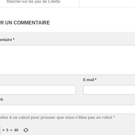
Marcher sur les pas de Colette
ER UN COMMENTAIRE
ntaire
*
E-mail
*
eb
dez à ce calcul pour prouver que vous n'êtes pas un robot
*
×
5
=
40