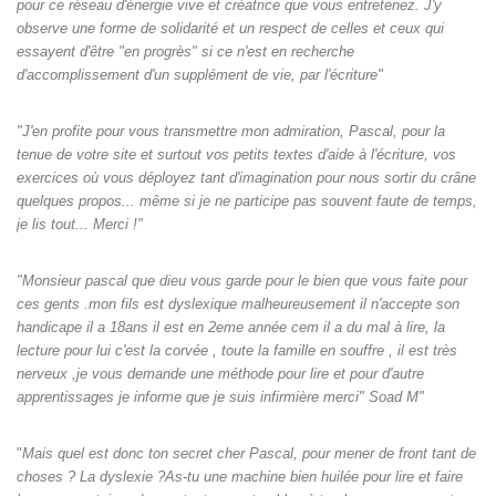
pour ce réseau d'énergie vive et créatrice que vous entretenez. J'y
observe une forme de solidarité et un respect de celles et ceux qui
essayent d'être "en progrès" si ce n'est en recherche
d'accomplissement d'un supplément de vie, par l'écriture"
"J'en profite pour vous transmettre mon admiration, Pascal, pour la
tenue de votre site et surtout vos petits textes d'aide à l'écriture, vos
exercices où vous déployez tant d'imagination pour nous sortir du crâne
quelques propos... même si je ne participe pas souvent faute de temps,
je lis tout... Merci !"
"Monsieur pascal que dieu vous garde pour le bien que vous faite pour
ces gents .mon fils est dyslexique malheureusement il n'accepte son
handicape il a 18ans il est en 2eme année cem il a du mal à lire, la
lecture pour lui c'est la corvée , toute la famille en souffre , il est très
nerveux ,je vous demande une méthode pour lire et pour d'autre
apprentissages je informe que je suis infirmière merci" Soad M"
"
Mais quel est donc ton secret cher Pascal, pour mener de front tant de
choses ? La dyslexie ?As-tu une machine bien huilée pour lire et faire