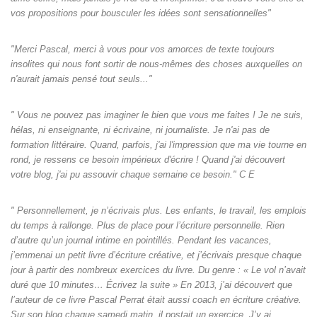
vos propositions pour bousculer les idées sont sensationnelles"
"Merci Pascal, merci à vous pour vos amorces de texte toujours
insolites qui nous font sortir de nous-mêmes des choses auxquelles on
n'aurait jamais pensé tout seuls‌..."
" Vous ne pouvez pas imaginer le bien que vous me faites ! Je ne suis,
hélas, ni enseignante, ni écrivaine, ni journaliste. Je n'ai pas de
formation littéraire. Quand, parfois, j'ai l'impression que ma vie tourne en
rond, je ressens ce besoin impérieux d'écrire ! Quand j'ai découvert
votre blog, j'ai pu assouvir chaque semaine ce besoin." C E
" Personnellement, je n’écrivais plus. Les enfants, le travail, les emplois
du temps à rallonge. Plus de place pour l’écriture personnelle. Rien
d’autre qu’un journal intime en pointillés. Pendant les vacances,
j’emmenai un petit livre d’écriture créative, et j’écrivais presque chaque
jour à partir des nombreux exercices du livre. Du genre : « Le vol n’avait
duré que 10 minutes… Écrivez la suite » En 2013, j’ai découvert que
l’auteur de ce livre Pascal Perrat était aussi coach en écriture créative.
Sur son blog chaque samedi matin, il postait un exercice. J’y ai