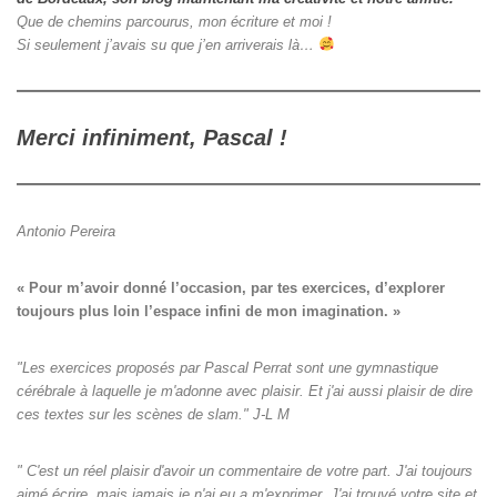
Que de chemins parcourus, mon écriture et moi !
Si seulement j’avais su que j’en arriverais là…
Merci infiniment, Pascal !
Antonio Pereira
« Pour m’avoir donné l’occasion, par tes exercices, d’explorer

toujours plus loin l’espace infini de mon imagination. »
"Les exercices proposés par Pascal Perrat sont une gymnastique
cérébrale à laquelle je m'adonne avec plaisir. Et j'ai aussi plaisir de dire
ces textes sur les scènes de slam." J-L M
" C'est un réel plaisir d'avoir un commentaire de votre part. J'ai toujours
aimé écrire, mais jamais je n'ai eu a m'exprimer. J'ai trouvé votre site et