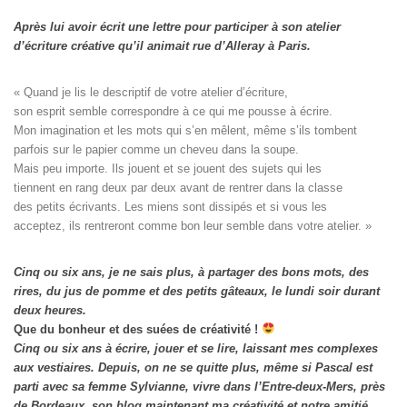
Après lui avoir écrit une lettre pour participer à son atelier
d’écriture créative qu’il animait rue d’Alleray à Paris.
« Quand je lis le descriptif de votre atelier d’écriture, 

son esprit semble correspondre à ce qui me pousse à écrire. 

Mon imagination et les mots qui s’en mêlent, même s’ils tombent

parfois sur le papier comme un cheveu dans la soupe. 

Mais peu importe. Ils jouent et se jouent des sujets qui les

tiennent en rang deux par deux avant de rentrer dans la classe

des petits écrivants. Les miens sont dissipés et si vous les

acceptez, ils rentreront comme bon leur semble dans votre atelier. »
Cinq ou six ans, je ne sais plus, à partager des bons mots, des
rires, du jus de pomme et des petits gâteaux, le lundi soir durant
deux heures.
Que du bonheur et des suées de créativité !
Cinq ou six ans à écrire, jouer et se lire, laissant mes complexes
aux vestiaires.
Depuis, on ne se quitte plus, même si Pascal est
parti avec sa femme Sylvianne, vivre dans l’Entre-deux-Mers, près
de Bordeaux, son blog maintenant ma créativité et notre amitié.