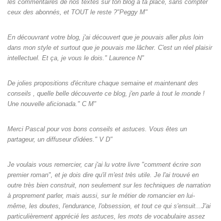
les commentaires de nos textes sur ton blog à ta place, sans compter
ceux des abonnés, et TOUT le reste ?"Peggy M"
En découvrant votre blog, j'ai découvert que je pouvais aller plus loin
dans mon style et surtout que je pouvais me lâcher. C'est un réel plaisir
intellectuel. Et ça, je vous le dois." Laurence N"
De jolies propositions d'écriture chaque semaine et maintenant des
conseils , quelle belle découverte ce blog, j'en parle à tout le monde !
Une nouvelle aficionada." C M"
Merci Pascal pour vos bons conseils et astuces. Vous êtes un
partageur, un diffuseur d'idées." V D"
Je voulais vous remercier, car j'ai lu votre livre "comment écrire son
premier roman", et je dois dire qu'il m'est très utile. Je l'ai trouvé en
outre très bien construit, non seulement sur les techniques de narration
à proprement parler, mais aussi, sur le métier de romancier en lui-
même, les doutes, l'endurance, l'obsession, et tout ce qui s'ensuit...J'ai
particulièrement apprécié les astuces, les mots de vocabulaire assez