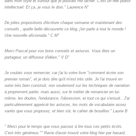
dans mon style et surtout que je pouvais me lâcher. C'est un réel plaisir
intellectuel. Et ça, je vous le dois." Laurence N"
De jolies propositions d'écriture chaque semaine et maintenant des
conseils , quelle belle découverte ce blog, j'en parle à tout le monde !
Une nouvelle aficionada." C M"
Merci Pascal pour vos bons conseils et astuces. Vous êtes un
partageur, un diffuseur d'idées." V D"
Je voulais vous remercier, car j'ai lu votre livre "comment écrire son
premier roman", et je dois dire qu'il m'est très utile. Je l'ai trouvé en
outre très bien construit, non seulement sur les techniques de narration
à proprement parler, mais aussi, sur le métier de romancier en lui-
même, les doutes, l'endurance, l'obsession, et tout ce qui s'ensuit...J'ai
particulièrement apprécié les astuces, les mots de vocabulaire assez
variés que vous proposez, et bien sûr, le cahier de brouillon." Laurie B
" Merci pour le temps que vous passez à lire tous ces petits écrits.
C'est très généreux."" Ravie d'avoir trouvé votre blog hier par hasard,