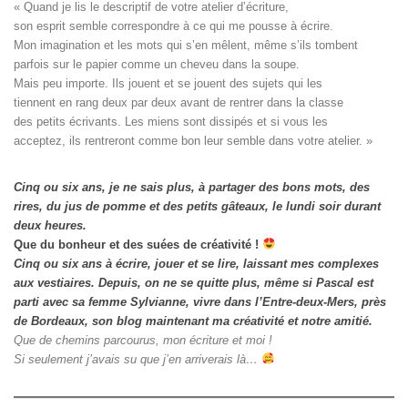
« Quand je lis le descriptif de votre atelier d’écriture, 

son esprit semble correspondre à ce qui me pousse à écrire. 

Mon imagination et les mots qui s’en mêlent, même s’ils tombent

parfois sur le papier comme un cheveu dans la soupe. 

Mais peu importe. Ils jouent et se jouent des sujets qui les

tiennent en rang deux par deux avant de rentrer dans la classe

des petits écrivants. Les miens sont dissipés et si vous les

acceptez, ils rentreront comme bon leur semble dans votre atelier. »
Cinq ou six ans, je ne sais plus, à partager des bons mots, des
rires, du jus de pomme et des petits gâteaux, le lundi soir durant
deux heures.
Que du bonheur et des suées de créativité !
Cinq ou six ans à écrire, jouer et se lire, laissant mes complexes
aux vestiaires.
Depuis, on ne se quitte plus, même si Pascal est
parti avec sa femme Sylvianne, vivre dans l’Entre-deux-Mers, près
de Bordeaux, son blog maintenant ma créativité et notre amitié.
Que de chemins parcourus, mon écriture et moi !
Si seulement j’avais su que j’en arriverais là…