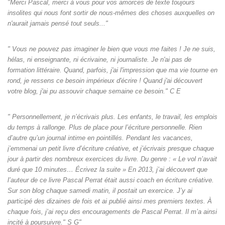
"Merci Pascal, merci à vous pour vos amorces de texte toujours
insolites qui nous font sortir de nous-mêmes des choses auxquelles on
n'aurait jamais pensé tout seuls‌..."
" Vous ne pouvez pas imaginer le bien que vous me faites ! Je ne suis,
hélas, ni enseignante, ni écrivaine, ni journaliste. Je n'ai pas de
formation littéraire. Quand, parfois, j'ai l'impression que ma vie tourne en
rond, je ressens ce besoin impérieux d'écrire ! Quand j'ai découvert
votre blog, j'ai pu assouvir chaque semaine ce besoin." C E
" Personnellement, je n’écrivais plus. Les enfants, le travail, les emplois
du temps à rallonge. Plus de place pour l’écriture personnelle. Rien
d’autre qu’un journal intime en pointillés. Pendant les vacances,
j’emmenai un petit livre d’écriture créative, et j’écrivais presque chaque
jour à partir des nombreux exercices du livre. Du genre : « Le vol n’avait
duré que 10 minutes… Écrivez la suite » En 2013, j’ai découvert que
l’auteur de ce livre Pascal Perrat était aussi coach en écriture créative.
Sur son blog chaque samedi matin, il postait un exercice. J’y ai
participé des dizaines de fois et ai publié ainsi mes premiers textes. À
chaque fois, j’ai reçu des encouragements de Pascal Perrat. Il m’a ainsi
incité à poursuivre." S G"