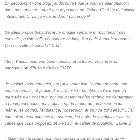
En découvrant votre blog, j'ai découvert que je pouvais aller plus loin
dans mon style et surtout que je pouvais me lâcher. C'est un réel plaisir
intellectuel. Et ça, je vous le dois." Laurence N"
De jolies propositions d'écriture chaque semaine et maintenant des
conseils , quelle belle découverte ce blog, j'en parle à tout le monde !
Une nouvelle aficionada." C M"
Merci Pascal pour vos bons conseils et astuces. Vous êtes un
partageur, un diffuseur d'idées." V D"
Je voulais vous remercier, car j'ai lu votre livre "comment écrire son
premier roman", et je dois dire qu'il m'est très utile. Je l'ai trouvé en
outre très bien construit, non seulement sur les techniques de narration
à proprement parler, mais aussi, sur le métier de romancier en lui-
même, les doutes, l'endurance, l'obsession, et tout ce qui s'ensuit...J'ai
particulièrement apprécié les astuces, les mots de vocabulaire assez
variés que vous proposez, et bien sûr, le cahier de brouillon." Laurie B
" Merci pour le temps que vous passez à lire tous ces petits écrits.