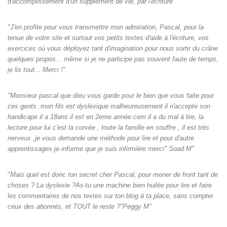
d'accomplissement d'un supplément de vie, par l'écriture"
"J'en profite pour vous transmettre mon admiration, Pascal, pour la
tenue de votre site et surtout vos petits textes d'aide à l'écriture, vos
exercices où vous déployez tant d'imagination pour nous sortir du crâne
quelques propos... même si je ne participe pas souvent faute de temps,
je lis tout... Merci !"
"Monsieur pascal que dieu vous garde pour le bien que vous faite pour
ces gents .mon fils est dyslexique malheureusement il n'accepte son
handicape il a 18ans il est en 2eme année cem il a du mal à lire, la
lecture pour lui c'est la corvée , toute la famille en souffre , il est très
nerveux ,je vous demande une méthode pour lire et pour d'autre
apprentissages je informe que je suis infirmière merci" Soad M"
"
Mais quel est donc ton secret cher Pascal, pour mener de front tant de
choses ? La dyslexie ?As-tu une machine bien huilée pour lire et faire
les commentaires de nos textes sur ton blog à ta place, sans compter
ceux des abonnés, et TOUT le reste ?"Peggy M"