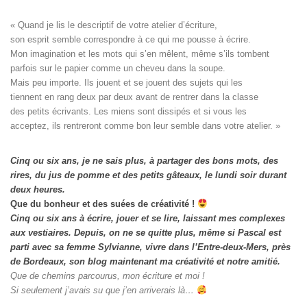
« Quand je lis le descriptif de votre atelier d’écriture, 

son esprit semble correspondre à ce qui me pousse à écrire. 

Mon imagination et les mots qui s’en mêlent, même s’ils tombent

parfois sur le papier comme un cheveu dans la soupe. 

Mais peu importe. Ils jouent et se jouent des sujets qui les

tiennent en rang deux par deux avant de rentrer dans la classe

des petits écrivants. Les miens sont dissipés et si vous les

acceptez, ils rentreront comme bon leur semble dans votre atelier. »
Cinq ou six ans, je ne sais plus, à partager des bons mots, des
rires, du jus de pomme et des petits gâteaux, le lundi soir durant
deux heures.
Que du bonheur et des suées de créativité !
Cinq ou six ans à écrire, jouer et se lire, laissant mes complexes
aux vestiaires.
Depuis, on ne se quitte plus, même si Pascal est
parti avec sa femme Sylvianne, vivre dans l’Entre-deux-Mers, près
de Bordeaux, son blog maintenant ma créativité et notre amitié.
Que de chemins parcourus, mon écriture et moi !
Si seulement j’avais su que j’en arriverais là…