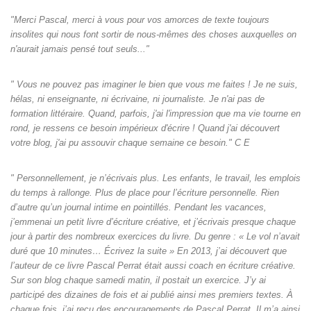
"Merci Pascal, merci à vous pour vos amorces de texte toujours
insolites qui nous font sortir de nous-mêmes des choses auxquelles on
n'aurait jamais pensé tout seuls‌..."
" Vous ne pouvez pas imaginer le bien que vous me faites ! Je ne suis,
hélas, ni enseignante, ni écrivaine, ni journaliste. Je n'ai pas de
formation littéraire. Quand, parfois, j'ai l'impression que ma vie tourne en
rond, je ressens ce besoin impérieux d'écrire ! Quand j'ai découvert
votre blog, j'ai pu assouvir chaque semaine ce besoin." C E
" Personnellement, je n’écrivais plus. Les enfants, le travail, les emplois
du temps à rallonge. Plus de place pour l’écriture personnelle. Rien
d’autre qu’un journal intime en pointillés. Pendant les vacances,
j’emmenai un petit livre d’écriture créative, et j’écrivais presque chaque
jour à partir des nombreux exercices du livre. Du genre : « Le vol n’avait
duré que 10 minutes… Écrivez la suite » En 2013, j’ai découvert que
l’auteur de ce livre Pascal Perrat était aussi coach en écriture créative.
Sur son blog chaque samedi matin, il postait un exercice. J’y ai
participé des dizaines de fois et ai publié ainsi mes premiers textes. À
chaque fois, j’ai reçu des encouragements de Pascal Perrat. Il m’a ainsi