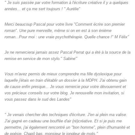
" Je suis passée par votre formation à l'écriture créative il y a quelques
années... et ça me sert toujours ! " Aurélie"
Merci beaucoup Pascal pour votre livre "Comment écrire son premier
roman". Une pure merveille, même si on en est à son énième
roman...Pour moi : une vraie psychothérapie. Quelle chance !" M Félix"
Je ne remercierai jamais assez Pascal Perrat qui a été à la source de la
remise en service de mon stylo." Sabine"`
Vous m'avez permis de mieux comprendre ma fille dyslexique pour
laquelle j'étais en train d'établir un dossier à la MDPH. J'ai obtenu gain
de cause enfin presque... Je vous remercie pour votre dévouement et
vos précieux conseils sur votre blog. Je renouvelle mon invitation, si
vous passez dans le sud des Landes"
" Je venais chercher des techniques d'écriture. J'en ai plein ma valise.
J'ai gagné en cadeau une bouffée d'air (ré)créative. Et si je puis me
permettre, j'ai également rencontré un "bon homme", plein d'humanité et
de poésie. Chapô bas, monsieur le jongleur de mots."