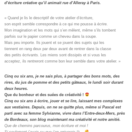
d’écriture créative qu’il animait rue d’Alleray à Paris.
« Quand je lis le descriptif de votre atelier d’écriture, 

son esprit semble correspondre à ce qui me pousse à écrire. 

Mon imagination et les mots qui s’en mêlent, même s’ils tombent

parfois sur le papier comme un cheveu dans la soupe. 

Mais peu importe. Ils jouent et se jouent des sujets qui les

tiennent en rang deux par deux avant de rentrer dans la classe

des petits écrivants. Les miens sont dissipés et si vous les

acceptez, ils rentreront comme bon leur semble dans votre atelier. »
Cinq ou six ans, je ne sais plus, à partager des bons mots, des
rires, du jus de pomme et des petits gâteaux, le lundi soir durant
deux heures.
Que du bonheur et des suées de créativité !
Cinq ou six ans à écrire, jouer et se lire, laissant mes complexes
aux vestiaires.
Depuis, on ne se quitte plus, même si Pascal est
parti avec sa femme Sylvianne, vivre dans l’Entre-deux-Mers, près
de Bordeaux, son blog maintenant ma créativité et notre amitié.
Que de chemins parcourus, mon écriture et moi !
Si seulement j’avais su que j’en arriverais là…