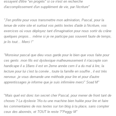
essayent d'être "en progrès" si ce n'est en recherche
d'accomplissement d'un supplément de vie, par l'écriture"
"J'en profite pour vous transmettre mon admiration, Pascal, pour la
tenue de votre site et surtout vos petits textes d'aide à l'écriture, vos
exercices où vous déployez tant d'imagination pour nous sortir du crâne
quelques propos... même si je ne participe pas souvent faute de temps,
je lis tout... Merci !"
"Monsieur pascal que dieu vous garde pour le bien que vous faite pour
ces gents .mon fils est dyslexique malheureusement il n'accepte son
handicape il a 18ans il est en 2eme année cem il a du mal à lire, la
lecture pour lui c'est la corvée , toute la famille en souffre , il est très
nerveux ,je vous demande une méthode pour lire et pour d'autre
apprentissages je informe que je suis infirmière merci" Soad M"
"
Mais quel est donc ton secret cher Pascal, pour mener de front tant de
choses ? La dyslexie ?As-tu une machine bien huilée pour lire et faire
les commentaires de nos textes sur ton blog à ta place, sans compter
ceux des abonnés, et TOUT le reste ?"Peggy M"