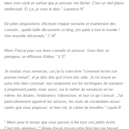
dans mon style et surtout que je pouvais me lâcher. C'est un réel plaisir
intellectuel. Et ça, je vous le dois." Laurence N"
De jolies propositions d'écriture chaque semaine et maintenant des
conseils , quelle belle découverte ce blog, j'en parle à tout le monde !
Une nouvelle aficionada." C M"
Merci Pascal pour vos bons conseils et astuces. Vous êtes un
partageur, un diffuseur d'idées." V D"
Je voulais vous remercier, car j'ai lu votre livre "comment écrire son
premier roman", et je dois dire qu'il m'est très utile. Je l'ai trouvé en
outre très bien construit, non seulement sur les techniques de narration
à proprement parler, mais aussi, sur le métier de romancier en lui-
même, les doutes, l'endurance, l'obsession, et tout ce qui s'ensuit...J'ai
particulièrement apprécié les astuces, les mots de vocabulaire assez
variés que vous proposez, et bien sûr, le cahier de brouillon." Laurie B
" Merci pour le temps que vous passez à lire tous ces petits écrits.
C'est très généreux."" Ravie d'avoir trouvé votre blog hier par hasard,