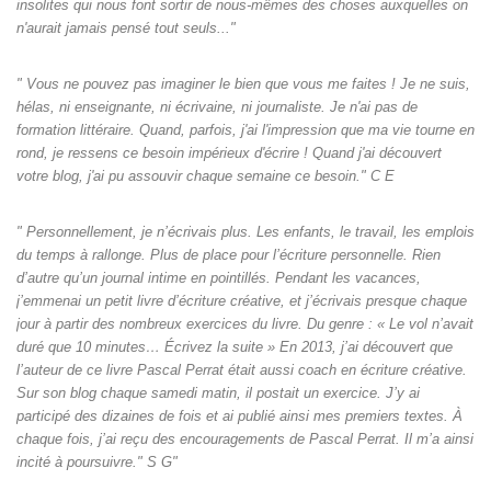
insolites qui nous font sortir de nous-mêmes des choses auxquelles on
n'aurait jamais pensé tout seuls‌..."
" Vous ne pouvez pas imaginer le bien que vous me faites ! Je ne suis,
hélas, ni enseignante, ni écrivaine, ni journaliste. Je n'ai pas de
formation littéraire. Quand, parfois, j'ai l'impression que ma vie tourne en
rond, je ressens ce besoin impérieux d'écrire ! Quand j'ai découvert
votre blog, j'ai pu assouvir chaque semaine ce besoin." C E
" Personnellement, je n’écrivais plus. Les enfants, le travail, les emplois
du temps à rallonge. Plus de place pour l’écriture personnelle. Rien
d’autre qu’un journal intime en pointillés. Pendant les vacances,
j’emmenai un petit livre d’écriture créative, et j’écrivais presque chaque
jour à partir des nombreux exercices du livre. Du genre : « Le vol n’avait
duré que 10 minutes… Écrivez la suite » En 2013, j’ai découvert que
l’auteur de ce livre Pascal Perrat était aussi coach en écriture créative.
Sur son blog chaque samedi matin, il postait un exercice. J’y ai
participé des dizaines de fois et ai publié ainsi mes premiers textes. À
chaque fois, j’ai reçu des encouragements de Pascal Perrat. Il m’a ainsi
incité à poursuivre." S G"