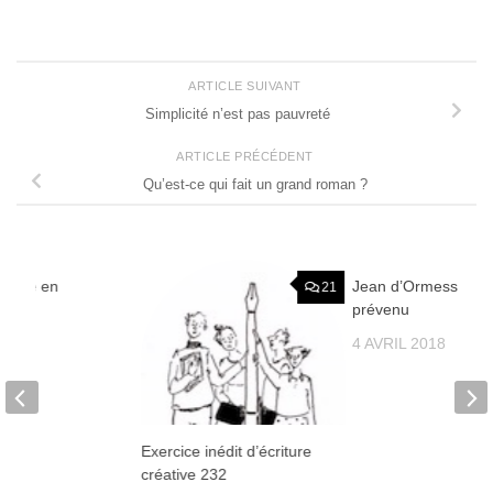
ARTICLE SUIVANT
Simplicité n’est pas pauvreté
ARTICLE PRÉCÉDENT
Qu’est-ce qui fait un grand roman ?
a mise en
Jean d’Ormesson n
1
21
prévenu
013
4 AVRIL 2018
Exercice inédit d’écriture
créative 232