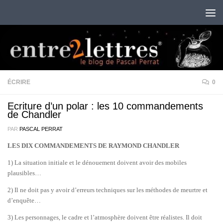
Au dessous du contenu
ÉCRIRE
0
Ecriture d’un polar : les 10 commandements
de Chandler
PAR
PASCAL PERRAT
LES DIX COMMANDEMENTS DE RAYMOND CHANDLER
1) La situation initiale et le dénouement doivent avoir des mobiles
plausibles…
2) Il ne doit pas y avoir d’erreurs techniques sur les méthodes de meurtre et
d’enquête…
3) Les personnages, le cadre et l’atmosphère doivent être réalistes. Il doit