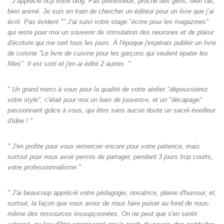
" J’apprécie bcp votre blog. Pas prétentieux, proche des gens, bien fait,
bien animé. Je suis en train de chercher un éditeur pour un livre que j’ai
écrit. Pas évident."" J'ai suivi votre stage "écrire pour les magazines"
qui reste pour moi un souvenir de stimulation des neurones et de plaisir
d'écriture qui me sert tous les jours. À l'époque j'espérais publier un livre
de cuisine "Le livre de cuisine pour les garçons qui veulent épater les
filles". Il est sorti et j'en ai édité 2 autres. "
" Un grand merci à vous pour la qualité de votre atelier "dépoussiérez
votre style", c'était pour moi un bain de jouvence, et un "décapage"
passionnant grâce à vous, qui êtes sans aucun doute un sacré éveilleur
d'idée ! "
" J'en profite pour vous remercier encore pour votre patience, mais
surtout pour nous avoir permis de partager, pendant 3 jours trop courts,
votre professionnalisme."
" J'ai beaucoup apprécié votre pédagogie, novatrice, pleine d'humour, et,
surtout, la façon que vous aviez de nous faire puiser au fond de nous-
même des ressources insoupçonnées. On ne peut que s'en sentir