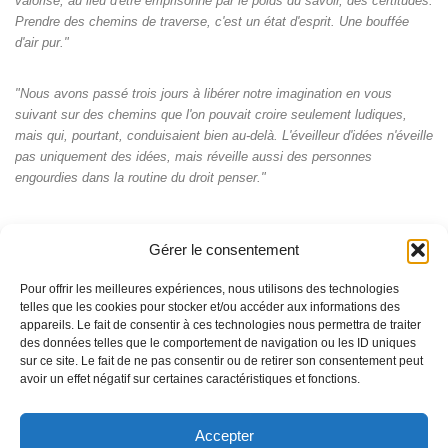
valorisé, au lieu d'être emprisonné par le poids du savoir, des certitudes.
Prendre des chemins de traverse, c'est un état d'esprit. Une bouffée
d'air pur."
"Nous avons passé trois jours à libérer notre imagination en vous
suivant sur des chemins que l'on pouvait croire seulement ludiques,
mais qui, pourtant, conduisaient bien au-delà. L'éveilleur d'idées n'éveille
pas uniquement des idées, mais réveille aussi des personnes
engourdies dans la routine du droit penser."
Gérer le consentement
Pour offrir les meilleures expériences, nous utilisons des technologies
telles que les cookies pour stocker et/ou accéder aux informations des
appareils. Le fait de consentir à ces technologies nous permettra de traiter
des données telles que le comportement de navigation ou les ID uniques
sur ce site. Le fait de ne pas consentir ou de retirer son consentement peut
avoir un effet négatif sur certaines caractéristiques et fonctions.
Accepter
© Pascal Perrat 2026 - La marque et les contenus du site