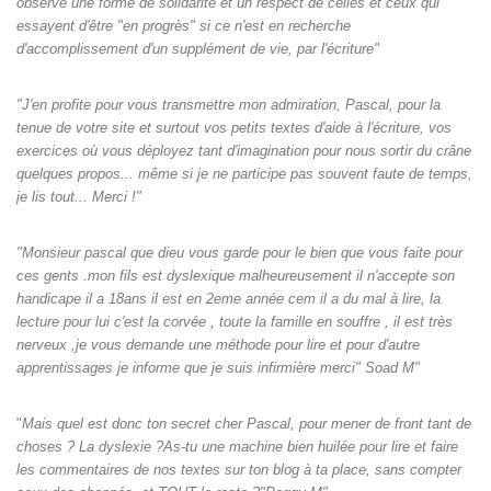
observe une forme de solidarité et un respect de celles et ceux qui
essayent d'être "en progrès" si ce n'est en recherche
d'accomplissement d'un supplément de vie, par l'écriture"
"J'en profite pour vous transmettre mon admiration, Pascal, pour la
tenue de votre site et surtout vos petits textes d'aide à l'écriture, vos
exercices où vous déployez tant d'imagination pour nous sortir du crâne
quelques propos... même si je ne participe pas souvent faute de temps,
je lis tout... Merci !"
"Monsieur pascal que dieu vous garde pour le bien que vous faite pour
ces gents .mon fils est dyslexique malheureusement il n'accepte son
handicape il a 18ans il est en 2eme année cem il a du mal à lire, la
lecture pour lui c'est la corvée , toute la famille en souffre , il est très
nerveux ,je vous demande une méthode pour lire et pour d'autre
apprentissages je informe que je suis infirmière merci" Soad M"
"
Mais quel est donc ton secret cher Pascal, pour mener de front tant de
choses ? La dyslexie ?As-tu une machine bien huilée pour lire et faire
les commentaires de nos textes sur ton blog à ta place, sans compter