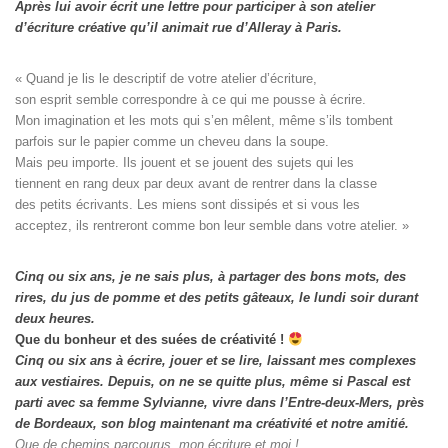
Après lui avoir écrit une lettre pour participer à son atelier
d’écriture créative qu’il animait rue d’Alleray à Paris.
« Quand je lis le descriptif de votre atelier d’écriture, 

son esprit semble correspondre à ce qui me pousse à écrire. 

Mon imagination et les mots qui s’en mêlent, même s’ils tombent

parfois sur le papier comme un cheveu dans la soupe. 

Mais peu importe. Ils jouent et se jouent des sujets qui les

tiennent en rang deux par deux avant de rentrer dans la classe

des petits écrivants. Les miens sont dissipés et si vous les

acceptez, ils rentreront comme bon leur semble dans votre atelier. »
Cinq ou six ans, je ne sais plus, à partager des bons mots, des
rires, du jus de pomme et des petits gâteaux, le lundi soir durant
deux heures.
Que du bonheur et des suées de créativité !
Cinq ou six ans à écrire, jouer et se lire, laissant mes complexes
aux vestiaires.
Depuis, on ne se quitte plus, même si Pascal est
parti avec sa femme Sylvianne, vivre dans l’Entre-deux-Mers, près
de Bordeaux, son blog maintenant ma créativité et notre amitié.
Que de chemins parcourus, mon écriture et moi !