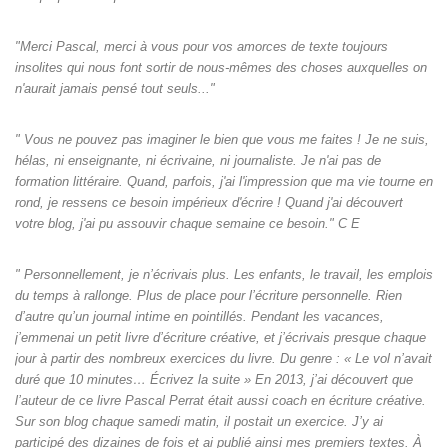
"Merci Pascal, merci à vous pour vos amorces de texte toujours
insolites qui nous font sortir de nous-mêmes des choses auxquelles on
n'aurait jamais pensé tout seuls‌..."
" Vous ne pouvez pas imaginer le bien que vous me faites ! Je ne suis,
hélas, ni enseignante, ni écrivaine, ni journaliste. Je n'ai pas de
formation littéraire. Quand, parfois, j'ai l'impression que ma vie tourne en
rond, je ressens ce besoin impérieux d'écrire ! Quand j'ai découvert
votre blog, j'ai pu assouvir chaque semaine ce besoin." C E
" Personnellement, je n’écrivais plus. Les enfants, le travail, les emplois
du temps à rallonge. Plus de place pour l’écriture personnelle. Rien
d’autre qu’un journal intime en pointillés. Pendant les vacances,
j’emmenai un petit livre d’écriture créative, et j’écrivais presque chaque
jour à partir des nombreux exercices du livre. Du genre : « Le vol n’avait
duré que 10 minutes… Écrivez la suite » En 2013, j’ai découvert que
l’auteur de ce livre Pascal Perrat était aussi coach en écriture créative.
Sur son blog chaque samedi matin, il postait un exercice. J’y ai
participé des dizaines de fois et ai publié ainsi mes premiers textes. À