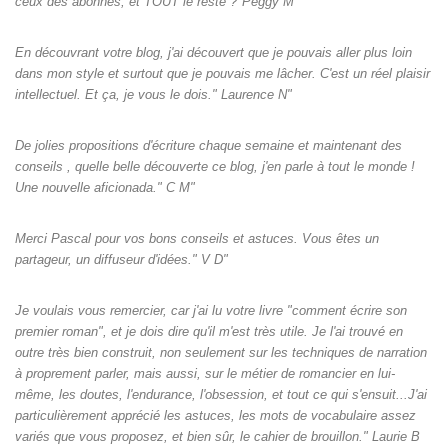
ceux des abonnés, et TOUT le reste ?"Peggy M"
En découvrant votre blog, j'ai découvert que je pouvais aller plus loin
dans mon style et surtout que je pouvais me lâcher. C'est un réel plaisir
intellectuel. Et ça, je vous le dois." Laurence N"
De jolies propositions d'écriture chaque semaine et maintenant des
conseils , quelle belle découverte ce blog, j'en parle à tout le monde !
Une nouvelle aficionada." C M"
Merci Pascal pour vos bons conseils et astuces. Vous êtes un
partageur, un diffuseur d'idées." V D"
Je voulais vous remercier, car j'ai lu votre livre "comment écrire son
premier roman", et je dois dire qu'il m'est très utile. Je l'ai trouvé en
outre très bien construit, non seulement sur les techniques de narration
à proprement parler, mais aussi, sur le métier de romancier en lui-
même, les doutes, l'endurance, l'obsession, et tout ce qui s'ensuit...J'ai
particulièrement apprécié les astuces, les mots de vocabulaire assez
variés que vous proposez, et bien sûr, le cahier de brouillon." Laurie B