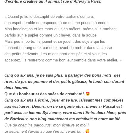
d’écriture créative qu’il animait rue d’Alleray à Paris.
« Quand je lis le descriptif de votre atelier d’écriture, 

son esprit semble correspondre à ce qui me pousse à écrire. 

Mon imagination et les mots qui s’en mêlent, même s’ils tombent

parfois sur le papier comme un cheveu dans la soupe. 

Mais peu importe. Ils jouent et se jouent des sujets qui les

tiennent en rang deux par deux avant de rentrer dans la classe

des petits écrivants. Les miens sont dissipés et si vous les

acceptez, ils rentreront comme bon leur semble dans votre atelier. »
Cinq ou six ans, je ne sais plus, à partager des bons mots, des
rires, du jus de pomme et des petits gâteaux, le lundi soir durant
deux heures.
Que du bonheur et des suées de créativité !
Cinq ou six ans à écrire, jouer et se lire, laissant mes complexes
aux vestiaires.
Depuis, on ne se quitte plus, même si Pascal est
parti avec sa femme Sylvianne, vivre dans l’Entre-deux-Mers, près
de Bordeaux, son blog maintenant ma créativité et notre amitié.
Que de chemins parcourus, mon écriture et moi !
Si seulement j’avais su que j’en arriverais là…