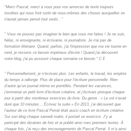
"Merci Pascal, merci à vous pour vos amorces de texte toujours
insolites qui nous font sortir de nous-mêmes des choses auxquelles on
n'aurait jamais pensé tout seuls‌..."
" Vous ne pouvez pas imaginer le bien que vous me faites ! Je ne suis,
hélas, ni enseignante, ni écrivaine, ni journaliste. Je n'ai pas de
formation littéraire. Quand, parfois, j'ai l'impression que ma vie tourne en
rond, je ressens ce besoin impérieux d'écrire ! Quand j'ai découvert
votre blog, j'ai pu assouvir chaque semaine ce besoin." C E
" Personnellement, je n’écrivais plus. Les enfants, le travail, les emplois
du temps à rallonge. Plus de place pour l’écriture personnelle. Rien
d’autre qu’un journal intime en pointillés. Pendant les vacances,
j’emmenai un petit livre d’écriture créative, et j’écrivais presque chaque
jour à partir des nombreux exercices du livre. Du genre : « Le vol n’avait
duré que 10 minutes… Écrivez la suite » En 2013, j’ai découvert que
l’auteur de ce livre Pascal Perrat était aussi coach en écriture créative.
Sur son blog chaque samedi matin, il postait un exercice. J’y ai
participé des dizaines de fois et ai publié ainsi mes premiers textes. À
chaque fois, j’ai reçu des encouragements de Pascal Perrat. Il m’a ainsi