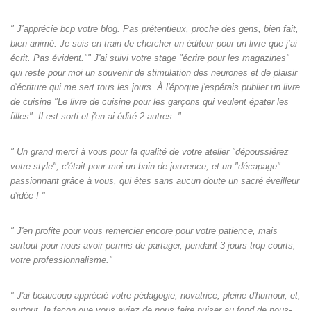
" J’apprécie bcp votre blog. Pas prétentieux, proche des gens, bien fait,
bien animé. Je suis en train de chercher un éditeur pour un livre que j’ai
écrit. Pas évident."" J'ai suivi votre stage "écrire pour les magazines"
qui reste pour moi un souvenir de stimulation des neurones et de plaisir
d'écriture qui me sert tous les jours. À l'époque j'espérais publier un livre
de cuisine "Le livre de cuisine pour les garçons qui veulent épater les
filles". Il est sorti et j'en ai édité 2 autres. "
" Un grand merci à vous pour la qualité de votre atelier "dépoussiérez
votre style", c'était pour moi un bain de jouvence, et un "décapage"
passionnant grâce à vous, qui êtes sans aucun doute un sacré éveilleur
d'idée ! "
" J'en profite pour vous remercier encore pour votre patience, mais
surtout pour nous avoir permis de partager, pendant 3 jours trop courts,
votre professionnalisme."
" J'ai beaucoup apprécié votre pédagogie, novatrice, pleine d'humour, et,
surtout, la façon que vous aviez de nous faire puiser au fond de nous-