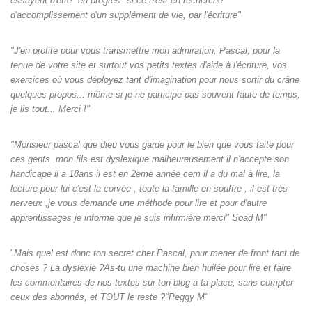
essayent d'être "en progrès" si ce n'est en recherche
d'accomplissement d'un supplément de vie, par l'écriture"
"J'en profite pour vous transmettre mon admiration, Pascal, pour la
tenue de votre site et surtout vos petits textes d'aide à l'écriture, vos
exercices où vous déployez tant d'imagination pour nous sortir du crâne
quelques propos... même si je ne participe pas souvent faute de temps,
je lis tout... Merci !"
"Monsieur pascal que dieu vous garde pour le bien que vous faite pour
ces gents .mon fils est dyslexique malheureusement il n'accepte son
handicape il a 18ans il est en 2eme année cem il a du mal à lire, la
lecture pour lui c'est la corvée , toute la famille en souffre , il est très
nerveux ,je vous demande une méthode pour lire et pour d'autre
apprentissages je informe que je suis infirmière merci" Soad M"
"
Mais quel est donc ton secret cher Pascal, pour mener de front tant de
choses ? La dyslexie ?As-tu une machine bien huilée pour lire et faire
les commentaires de nos textes sur ton blog à ta place, sans compter
ceux des abonnés, et TOUT le reste ?"Peggy M"