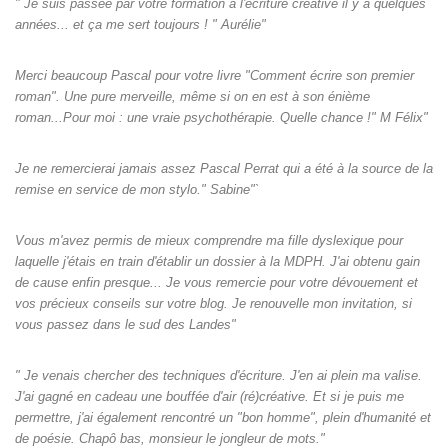
" Je suis passée par votre formation à l'écriture créative il y a quelques
années... et ça me sert toujours ! " Aurélie"
Merci beaucoup Pascal pour votre livre "Comment écrire son premier
roman". Une pure merveille, même si on en est à son énième
roman...Pour moi : une vraie psychothérapie. Quelle chance !" M Félix"
Je ne remercierai jamais assez Pascal Perrat qui a été à la source de la
remise en service de mon stylo." Sabine"`
Vous m'avez permis de mieux comprendre ma fille dyslexique pour
laquelle j'étais en train d'établir un dossier à la MDPH. J'ai obtenu gain
de cause enfin presque... Je vous remercie pour votre dévouement et
vos précieux conseils sur votre blog. Je renouvelle mon invitation, si
vous passez dans le sud des Landes"
" Je venais chercher des techniques d'écriture. J'en ai plein ma valise.
J'ai gagné en cadeau une bouffée d'air (ré)créative. Et si je puis me
permettre, j'ai également rencontré un "bon homme", plein d'humanité et
de poésie. Chapô bas, monsieur le jongleur de mots."