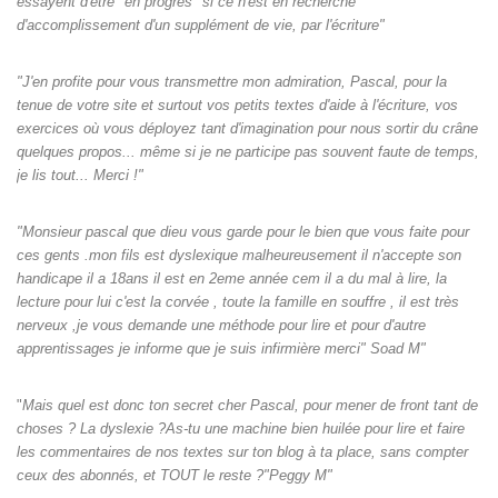
essayent d'être "en progrès" si ce n'est en recherche
d'accomplissement d'un supplément de vie, par l'écriture"
"J'en profite pour vous transmettre mon admiration, Pascal, pour la
tenue de votre site et surtout vos petits textes d'aide à l'écriture, vos
exercices où vous déployez tant d'imagination pour nous sortir du crâne
quelques propos... même si je ne participe pas souvent faute de temps,
je lis tout... Merci !"
"Monsieur pascal que dieu vous garde pour le bien que vous faite pour
ces gents .mon fils est dyslexique malheureusement il n'accepte son
handicape il a 18ans il est en 2eme année cem il a du mal à lire, la
lecture pour lui c'est la corvée , toute la famille en souffre , il est très
nerveux ,je vous demande une méthode pour lire et pour d'autre
apprentissages je informe que je suis infirmière merci" Soad M"
"
Mais quel est donc ton secret cher Pascal, pour mener de front tant de
choses ? La dyslexie ?As-tu une machine bien huilée pour lire et faire
les commentaires de nos textes sur ton blog à ta place, sans compter
ceux des abonnés, et TOUT le reste ?"Peggy M"