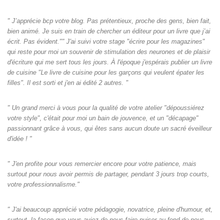
" J’apprécie bcp votre blog. Pas prétentieux, proche des gens, bien fait,
bien animé. Je suis en train de chercher un éditeur pour un livre que j’ai
écrit. Pas évident."" J'ai suivi votre stage "écrire pour les magazines"
qui reste pour moi un souvenir de stimulation des neurones et de plaisir
d'écriture qui me sert tous les jours. À l'époque j'espérais publier un livre
de cuisine "Le livre de cuisine pour les garçons qui veulent épater les
filles". Il est sorti et j'en ai édité 2 autres. "
" Un grand merci à vous pour la qualité de votre atelier "dépoussiérez
votre style", c'était pour moi un bain de jouvence, et un "décapage"
passionnant grâce à vous, qui êtes sans aucun doute un sacré éveilleur
d'idée ! "
" J'en profite pour vous remercier encore pour votre patience, mais
surtout pour nous avoir permis de partager, pendant 3 jours trop courts,
votre professionnalisme."
" J'ai beaucoup apprécié votre pédagogie, novatrice, pleine d'humour, et,
surtout, la façon que vous aviez de nous faire puiser au fond de nous-