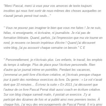
"Merci Pascal, merci à vous pour vos amorces de texte toujours
insolites qui nous font sortir de nous-mêmes des choses auxquelles on
n'aurait jamais pensé tout seuls‌..."
" Vous ne pouvez pas imaginer le bien que vous me faites ! Je ne suis,
hélas, ni enseignante, ni écrivaine, ni journaliste. Je n'ai pas de
formation littéraire. Quand, parfois, j'ai l'impression que ma vie tourne en
rond, je ressens ce besoin impérieux d'écrire ! Quand j'ai découvert
votre blog, j'ai pu assouvir chaque semaine ce besoin." C E
" Personnellement, je n’écrivais plus. Les enfants, le travail, les emplois
du temps à rallonge. Plus de place pour l’écriture personnelle. Rien
d’autre qu’un journal intime en pointillés. Pendant les vacances,
j’emmenai un petit livre d’écriture créative, et j’écrivais presque chaque
jour à partir des nombreux exercices du livre. Du genre : « Le vol n’avait
duré que 10 minutes… Écrivez la suite » En 2013, j’ai découvert que
l’auteur de ce livre Pascal Perrat était aussi coach en écriture créative.
Sur son blog chaque samedi matin, il postait un exercice. J’y ai
participé des dizaines de fois et ai publié ainsi mes premiers textes. À
chaque fois, j’ai reçu des encouragements de Pascal Perrat. Il m’a ainsi