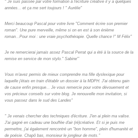
" Je suis passée par votre formation à l'écriture créative il y a quelques
années... et ça me sert toujours ! " Aurélie"
Merci beaucoup Pascal pour votre livre "Comment écrire son premier
roman". Une pure merveille, même si on en est à son énième
roman...Pour moi : une vraie psychothérapie. Quelle chance !" M Félix"
Je ne remercierai jamais assez Pascal Perrat qui a été à la source de la
remise en service de mon stylo." Sabine"`
Vous m'avez permis de mieux comprendre ma fille dyslexique pour
laquelle j'étais en train d'établir un dossier à la MDPH. J'ai obtenu gain
de cause enfin presque... Je vous remercie pour votre dévouement et
vos précieux conseils sur votre blog. Je renouvelle mon invitation, si
vous passez dans le sud des Landes"
" Je venais chercher des techniques d'écriture. J'en ai plein ma valise.
J'ai gagné en cadeau une bouffée d'air (ré)créative. Et si je puis me
permettre, j'ai également rencontré un "bon homme", plein d'humanité et
de poésie. Chapô bas, monsieur le jongleur de mots."