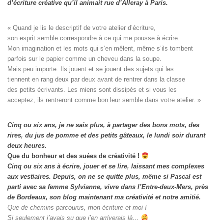
d’écriture créative qu’il animait rue d’Alleray à Paris.
« Quand je lis le descriptif de votre atelier d’écriture, 

son esprit semble correspondre à ce qui me pousse à écrire. 

Mon imagination et les mots qui s’en mêlent, même s’ils tombent

parfois sur le papier comme un cheveu dans la soupe. 

Mais peu importe. Ils jouent et se jouent des sujets qui les

tiennent en rang deux par deux avant de rentrer dans la classe

des petits écrivants. Les miens sont dissipés et si vous les

acceptez, ils rentreront comme bon leur semble dans votre atelier. »
Cinq ou six ans, je ne sais plus, à partager des bons mots, des
rires, du jus de pomme et des petits gâteaux, le lundi soir durant
deux heures.
Que du bonheur et des suées de créativité !
Cinq ou six ans à écrire, jouer et se lire, laissant mes complexes
aux vestiaires.
Depuis, on ne se quitte plus, même si Pascal est
parti avec sa femme Sylvianne, vivre dans l’Entre-deux-Mers, près
de Bordeaux, son blog maintenant ma créativité et notre amitié.
Que de chemins parcourus, mon écriture et moi !
Si seulement j’avais su que j’en arriverais là…