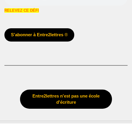
RELEVEZ CE DÉFI
S'abonner à Entre2lettres
®
Entre2lettres n'est pas une école
d'écriture