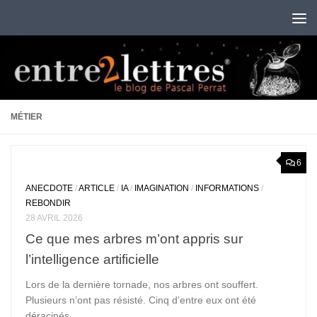
Au dessous du contenu
MÉTIER
6
ANECDOTE
/
ARTICLE
/
IA
/
IMAGINATION
/
INFORMATIONS
/
REBONDIR
28 AVRIL 2026
Ce que mes arbres m’ont appris sur
l’intelligence artificielle
Lors de la dernière tornade, nos arbres ont souffert.
Plusieurs n’ont pas résisté. Cinq d’entre eux ont été
déracinés...