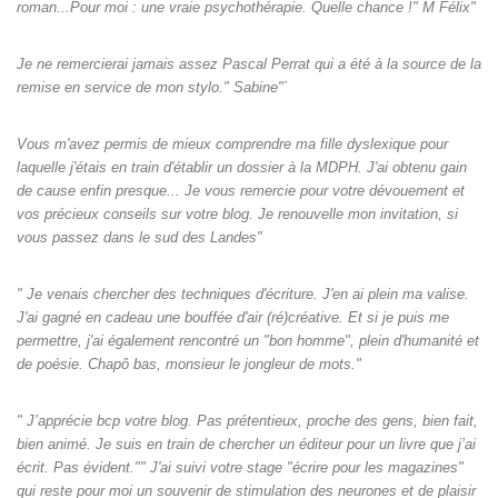
roman...Pour moi : une vraie psychothérapie. Quelle chance !" M Félix"
Je ne remercierai jamais assez Pascal Perrat qui a été à la source de la
remise en service de mon stylo." Sabine"`
Vous m'avez permis de mieux comprendre ma fille dyslexique pour
laquelle j'étais en train d'établir un dossier à la MDPH. J'ai obtenu gain
de cause enfin presque... Je vous remercie pour votre dévouement et
vos précieux conseils sur votre blog. Je renouvelle mon invitation, si
vous passez dans le sud des Landes"
" Je venais chercher des techniques d'écriture. J'en ai plein ma valise.
J'ai gagné en cadeau une bouffée d'air (ré)créative. Et si je puis me
permettre, j'ai également rencontré un "bon homme", plein d'humanité et
de poésie. Chapô bas, monsieur le jongleur de mots."
" J’apprécie bcp votre blog. Pas prétentieux, proche des gens, bien fait,
bien animé. Je suis en train de chercher un éditeur pour un livre que j’ai
écrit. Pas évident."" J'ai suivi votre stage "écrire pour les magazines"
qui reste pour moi un souvenir de stimulation des neurones et de plaisir