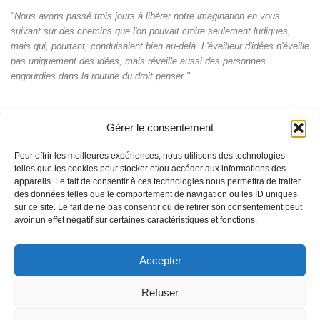
"Nous avons passé trois jours à libérer notre imagination en vous
suivant sur des chemins que l'on pouvait croire seulement ludiques,
mais qui, pourtant, conduisaient bien au-delà. L'éveilleur d'idées n'éveille
pas uniquement des idées, mais réveille aussi des personnes
engourdies dans la routine du droit penser."
Gérer le consentement
Pour offrir les meilleures expériences, nous utilisons des technologies
telles que les cookies pour stocker et/ou accéder aux informations des
appareils. Le fait de consentir à ces technologies nous permettra de traiter
des données telles que le comportement de navigation ou les ID uniques
sur ce site. Le fait de ne pas consentir ou de retirer son consentement peut
avoir un effet négatif sur certaines caractéristiques et fonctions.
Accepter
© Pascal Perrat 2026 - La marque et les contenus du site
Entre2lettres.com sont soumis à la protection de la propriété
intellectuelle
Refuser
Fièrement propulsé par
- Conçu par
Allez sur Hueman Pro