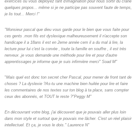
exercices où vous déployez tant d'imagination pour nous sortir du crâne
quelques propos... même si je ne participe pas souvent faute de temps,
je lis tout... Merci !"
"Monsieur pascal que dieu vous garde pour le bien que vous faite pour
ces gents .mon fils est dyslexique malheureusement il n'accepte son
handicape il a 18ans il est en 2eme année cem il a du mal à lire, la
lecture pour lui c'est la corvée , toute la famille en souffre , il est très
nerveux ,je vous demande une méthode pour lire et pour d'autre
apprentissages je informe que je suis infirmière merci" Soad M"
"
Mais quel est donc ton secret cher Pascal, pour mener de front tant de
choses ? La dyslexie ?As-tu une machine bien huilée pour lire et faire
les commentaires de nos textes sur ton blog à ta place, sans compter
ceux des abonnés, et TOUT le reste ?"Peggy M"
En découvrant votre blog, j'ai découvert que je pouvais aller plus loin
dans mon style et surtout que je pouvais me lâcher. C'est un réel plaisir
intellectuel. Et ça, je vous le dois." Laurence N"