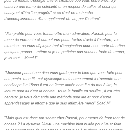
pour ce réseau d'énergie vive et créatrice que vous entretenez. J'y
observe une forme de solidarité et un respect de celles et ceux qui
essayent d'être "en progrès" si ce n'est en recherche
d'accomplissement d'un supplément de vie, par l'écriture"
"J'en profite pour vous transmettre mon admiration, Pascal, pour la
tenue de votre site et surtout vos petits textes d'aide à l'écriture, vos
exercices où vous déployez tant d'imagination pour nous sortir du crâne
quelques propos... même si je ne participe pas souvent faute de temps,
je lis tout... Merci !"
"Monsieur pascal que dieu vous garde pour le bien que vous faite pour
ces gents .mon fils est dyslexique malheureusement il n'accepte son
handicape il a 18ans il est en 2eme année cem il a du mal à lire, la
lecture pour lui c'est la corvée , toute la famille en souffre , il est très
nerveux ,je vous demande une méthode pour lire et pour d'autre
apprentissages je informe que je suis infirmière merci" Soad M"
"
Mais quel est donc ton secret cher Pascal, pour mener de front tant de
choses ? La dyslexie ?As-tu une machine bien huilée pour lire et faire