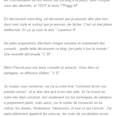
les commentaires de nos textes sur ton blog à ta place, sans compter
ceux des abonnés, et TOUT le reste ?"Peggy M"
En découvrant votre blog, j'ai découvert que je pouvais aller plus loin
dans mon style et surtout que je pouvais me lâcher. C'est un réel plaisir
intellectuel. Et ça, je vous le dois." Laurence N"
De jolies propositions d'écriture chaque semaine et maintenant des
conseils , quelle belle découverte ce blog, j'en parle à tout le monde !
Une nouvelle aficionada." C M"
Merci Pascal pour vos bons conseils et astuces. Vous êtes un
partageur, un diffuseur d'idées." V D"
Je voulais vous remercier, car j'ai lu votre livre "comment écrire son
premier roman", et je dois dire qu'il m'est très utile. Je l'ai trouvé en
outre très bien construit, non seulement sur les techniques de narration
à proprement parler, mais aussi, sur le métier de romancier en lui-
même, les doutes, l'endurance, l'obsession, et tout ce qui s'ensuit...J'ai
particulièrement apprécié les astuces, les mots de vocabulaire assez