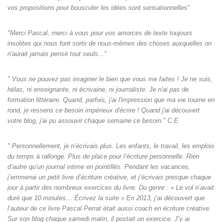
vos propositions pour bousculer les idées sont sensationnelles"
"Merci Pascal, merci à vous pour vos amorces de texte toujours
insolites qui nous font sortir de nous-mêmes des choses auxquelles on
n'aurait jamais pensé tout seuls‌..."
" Vous ne pouvez pas imaginer le bien que vous me faites ! Je ne suis,
hélas, ni enseignante, ni écrivaine, ni journaliste. Je n'ai pas de
formation littéraire. Quand, parfois, j'ai l'impression que ma vie tourne en
rond, je ressens ce besoin impérieux d'écrire ! Quand j'ai découvert
votre blog, j'ai pu assouvir chaque semaine ce besoin." C E
" Personnellement, je n’écrivais plus. Les enfants, le travail, les emplois
du temps à rallonge. Plus de place pour l’écriture personnelle. Rien
d’autre qu’un journal intime en pointillés. Pendant les vacances,
j’emmenai un petit livre d’écriture créative, et j’écrivais presque chaque
jour à partir des nombreux exercices du livre. Du genre : « Le vol n’avait
duré que 10 minutes… Écrivez la suite » En 2013, j’ai découvert que
l’auteur de ce livre Pascal Perrat était aussi coach en écriture créative.
Sur son blog chaque samedi matin, il postait un exercice. J’y ai