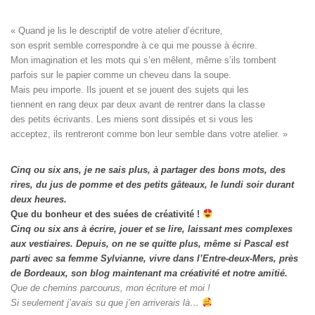
« Quand je lis le descriptif de votre atelier d’écriture, 

son esprit semble correspondre à ce qui me pousse à écrire. 

Mon imagination et les mots qui s’en mêlent, même s’ils tombent

parfois sur le papier comme un cheveu dans la soupe. 

Mais peu importe. Ils jouent et se jouent des sujets qui les

tiennent en rang deux par deux avant de rentrer dans la classe

des petits écrivants. Les miens sont dissipés et si vous les

acceptez, ils rentreront comme bon leur semble dans votre atelier. »
Cinq ou six ans, je ne sais plus, à partager des bons mots, des
rires, du jus de pomme et des petits gâteaux, le lundi soir durant
deux heures.
Que du bonheur et des suées de créativité !
Cinq ou six ans à écrire, jouer et se lire, laissant mes complexes
aux vestiaires.
Depuis, on ne se quitte plus, même si Pascal est
parti avec sa femme Sylvianne, vivre dans l’Entre-deux-Mers, près
de Bordeaux, son blog maintenant ma créativité et notre amitié.
Que de chemins parcourus, mon écriture et moi !
Si seulement j’avais su que j’en arriverais là…