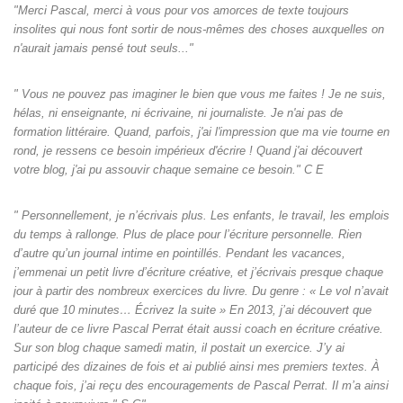
"Merci Pascal, merci à vous pour vos amorces de texte toujours
insolites qui nous font sortir de nous-mêmes des choses auxquelles on
n'aurait jamais pensé tout seuls‌..."
" Vous ne pouvez pas imaginer le bien que vous me faites ! Je ne suis,
hélas, ni enseignante, ni écrivaine, ni journaliste. Je n'ai pas de
formation littéraire. Quand, parfois, j'ai l'impression que ma vie tourne en
rond, je ressens ce besoin impérieux d'écrire ! Quand j'ai découvert
votre blog, j'ai pu assouvir chaque semaine ce besoin." C E
" Personnellement, je n’écrivais plus. Les enfants, le travail, les emplois
du temps à rallonge. Plus de place pour l’écriture personnelle. Rien
d’autre qu’un journal intime en pointillés. Pendant les vacances,
j’emmenai un petit livre d’écriture créative, et j’écrivais presque chaque
jour à partir des nombreux exercices du livre. Du genre : « Le vol n’avait
duré que 10 minutes… Écrivez la suite » En 2013, j’ai découvert que
l’auteur de ce livre Pascal Perrat était aussi coach en écriture créative.
Sur son blog chaque samedi matin, il postait un exercice. J’y ai
participé des dizaines de fois et ai publié ainsi mes premiers textes. À
chaque fois, j’ai reçu des encouragements de Pascal Perrat. Il m’a ainsi