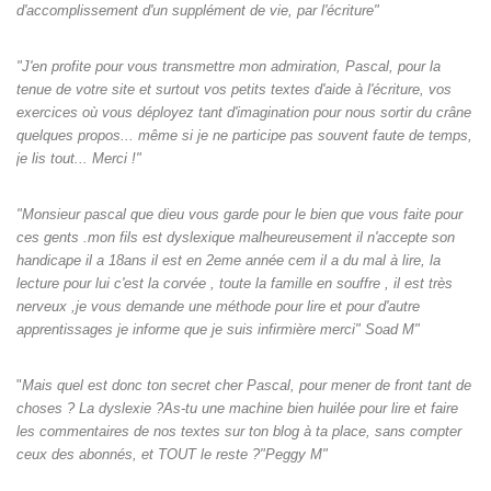
d'accomplissement d'un supplément de vie, par l'écriture"
"J'en profite pour vous transmettre mon admiration, Pascal, pour la
tenue de votre site et surtout vos petits textes d'aide à l'écriture, vos
exercices où vous déployez tant d'imagination pour nous sortir du crâne
quelques propos... même si je ne participe pas souvent faute de temps,
je lis tout... Merci !"
"Monsieur pascal que dieu vous garde pour le bien que vous faite pour
ces gents .mon fils est dyslexique malheureusement il n'accepte son
handicape il a 18ans il est en 2eme année cem il a du mal à lire, la
lecture pour lui c'est la corvée , toute la famille en souffre , il est très
nerveux ,je vous demande une méthode pour lire et pour d'autre
apprentissages je informe que je suis infirmière merci" Soad M"
"
Mais quel est donc ton secret cher Pascal, pour mener de front tant de
choses ? La dyslexie ?As-tu une machine bien huilée pour lire et faire
les commentaires de nos textes sur ton blog à ta place, sans compter
ceux des abonnés, et TOUT le reste ?"Peggy M"