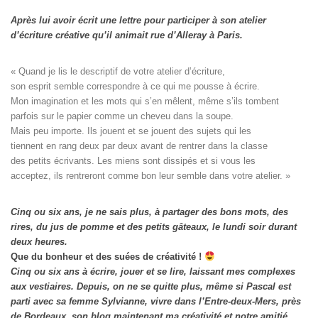
Après lui avoir écrit une lettre pour participer à son atelier
d’écriture créative qu’il animait rue d’Alleray à Paris.
« Quand je lis le descriptif de votre atelier d’écriture, 

son esprit semble correspondre à ce qui me pousse à écrire. 

Mon imagination et les mots qui s’en mêlent, même s’ils tombent

parfois sur le papier comme un cheveu dans la soupe. 

Mais peu importe. Ils jouent et se jouent des sujets qui les

tiennent en rang deux par deux avant de rentrer dans la classe

des petits écrivants. Les miens sont dissipés et si vous les

acceptez, ils rentreront comme bon leur semble dans votre atelier. »
Cinq ou six ans, je ne sais plus, à partager des bons mots, des
rires, du jus de pomme et des petits gâteaux, le lundi soir durant
deux heures.
Que du bonheur et des suées de créativité !
Cinq ou six ans à écrire, jouer et se lire, laissant mes complexes
aux vestiaires.
Depuis, on ne se quitte plus, même si Pascal est
parti avec sa femme Sylvianne, vivre dans l’Entre-deux-Mers, près
de Bordeaux, son blog maintenant ma créativité et notre amitié.