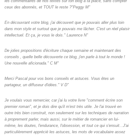
les commentaires de nos textes sur ton blog à ta place, sans compter
ceux des abonnés, et TOUT le reste ?"Peggy M"
En découvrant votre blog, j'ai découvert que je pouvais aller plus loin
dans mon style et surtout que je pouvais me lâcher. C'est un réel plaisir
intellectuel. Et ça, je vous le dois." Laurence N"
De jolies propositions d'écriture chaque semaine et maintenant des
conseils , quelle belle découverte ce blog, j'en parle à tout le monde !
Une nouvelle aficionada." C M"
Merci Pascal pour vos bons conseils et astuces. Vous êtes un
partageur, un diffuseur d'idées." V D"
Je voulais vous remercier, car j'ai lu votre livre "comment écrire son
premier roman", et je dois dire qu'il m'est très utile. Je l'ai trouvé en
outre très bien construit, non seulement sur les techniques de narration
à proprement parler, mais aussi, sur le métier de romancier en lui-
même, les doutes, l'endurance, l'obsession, et tout ce qui s'ensuit...J'ai
particulièrement apprécié les astuces, les mots de vocabulaire assez