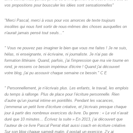
vos propositions pour bousculer les idées sont sensationnelles"
"Merci Pascal, merci à vous pour vos amorces de texte toujours
insolites qui nous font sortir de nous-mêmes des choses auxquelles on
n'aurait jamais pensé tout seuls‌..."
" Vous ne pouvez pas imaginer le bien que vous me faites ! Je ne suis,
hélas, ni enseignante, ni écrivaine, ni journaliste. Je n'ai pas de
formation littéraire. Quand, parfois, j'ai l'impression que ma vie tourne en
rond, je ressens ce besoin impérieux d'écrire ! Quand j'ai découvert
votre blog, j'ai pu assouvir chaque semaine ce besoin." C E
" Personnellement, je n’écrivais plus. Les enfants, le travail, les emplois
du temps à rallonge. Plus de place pour l’écriture personnelle. Rien
d’autre qu’un journal intime en pointillés. Pendant les vacances,
j’emmenai un petit livre d’écriture créative, et j’écrivais presque chaque
jour à partir des nombreux exercices du livre. Du genre : « Le vol n’avait
duré que 10 minutes… Écrivez la suite » En 2013, j’ai découvert que
l’auteur de ce livre Pascal Perrat était aussi coach en écriture créative.
Sur son blog chaque samedi matin, il postait un exercice. J’y ai