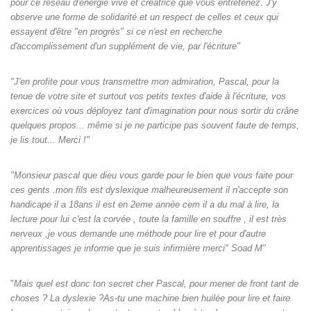
pour ce réseau d'énergie vive et créatrice que vous entretenez. J'y
observe une forme de solidarité et un respect de celles et ceux qui
essayent d'être "en progrès" si ce n'est en recherche
d'accomplissement d'un supplément de vie, par l'écriture"
"J'en profite pour vous transmettre mon admiration, Pascal, pour la
tenue de votre site et surtout vos petits textes d'aide à l'écriture, vos
exercices où vous déployez tant d'imagination pour nous sortir du crâne
quelques propos... même si je ne participe pas souvent faute de temps,
je lis tout... Merci !"
"Monsieur pascal que dieu vous garde pour le bien que vous faite pour
ces gents .mon fils est dyslexique malheureusement il n'accepte son
handicape il a 18ans il est en 2eme année cem il a du mal à lire, la
lecture pour lui c'est la corvée , toute la famille en souffre , il est très
nerveux ,je vous demande une méthode pour lire et pour d'autre
apprentissages je informe que je suis infirmière merci" Soad M"
"
Mais quel est donc ton secret cher Pascal, pour mener de front tant de
choses ? La dyslexie ?As-tu une machine bien huilée pour lire et faire