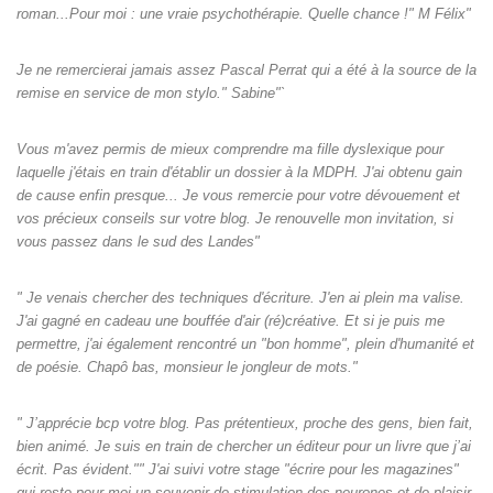
roman...Pour moi : une vraie psychothérapie. Quelle chance !" M Félix"
Je ne remercierai jamais assez Pascal Perrat qui a été à la source de la
remise en service de mon stylo." Sabine"`
Vous m'avez permis de mieux comprendre ma fille dyslexique pour
laquelle j'étais en train d'établir un dossier à la MDPH. J'ai obtenu gain
de cause enfin presque... Je vous remercie pour votre dévouement et
vos précieux conseils sur votre blog. Je renouvelle mon invitation, si
vous passez dans le sud des Landes"
" Je venais chercher des techniques d'écriture. J'en ai plein ma valise.
J'ai gagné en cadeau une bouffée d'air (ré)créative. Et si je puis me
permettre, j'ai également rencontré un "bon homme", plein d'humanité et
de poésie. Chapô bas, monsieur le jongleur de mots."
" J’apprécie bcp votre blog. Pas prétentieux, proche des gens, bien fait,
bien animé. Je suis en train de chercher un éditeur pour un livre que j’ai
écrit. Pas évident."" J'ai suivi votre stage "écrire pour les magazines"
qui reste pour moi un souvenir de stimulation des neurones et de plaisir