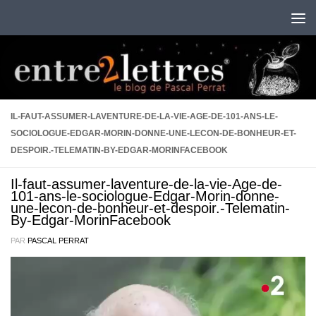
Au dessous du contenu
IL-FAUT-ASSUMER-LAVENTURE-DE-LA-VIE-AGE-DE-101-ANS-LE-
SOCIOLOGUE-EDGAR-MORIN-DONNE-UNE-LECON-DE-BONHEUR-ET-
DESPOIR.-TELEMATIN-BY-EDGAR-MORINFACEBOOK
Il-faut-assumer-laventure-de-la-vie-Age-de-
101-ans-le-sociologue-Edgar-Morin-donne-
une-lecon-de-bonheur-et-despoir.-Telematin-
By-Edgar-MorinFacebook
PAR
PASCAL PERRAT
Lecteur
vidéo