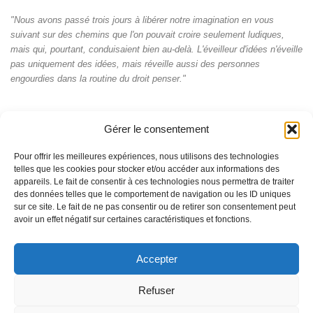
"Nous avons passé trois jours à libérer notre imagination en vous
suivant sur des chemins que l'on pouvait croire seulement ludiques,
mais qui, pourtant, conduisaient bien au-delà. L'éveilleur d'idées n'éveille
pas uniquement des idées, mais réveille aussi des personnes
engourdies dans la routine du droit penser."
Gérer le consentement
Pour offrir les meilleures expériences, nous utilisons des technologies
telles que les cookies pour stocker et/ou accéder aux informations des
appareils. Le fait de consentir à ces technologies nous permettra de traiter
des données telles que le comportement de navigation ou les ID uniques
sur ce site. Le fait de ne pas consentir ou de retirer son consentement peut
avoir un effet négatif sur certaines caractéristiques et fonctions.
Accepter
© Pascal Perrat 2026 - La marque et les contenus du site
Entre2lettres.com sont soumis à la protection de la propriété
intellectuelle
Refuser
Fièrement propulsé par
- Conçu par
Allez sur Hueman Pro