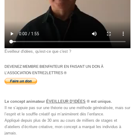
Éveilleur d'idées, qu'est-ce que c'est ?
DEVENEZ MEMBRE BIENFAITEUR EN FAISANT UN DON À
L’ASSOCIATION ENTRE2LETTRES ®
Le concept animateur
ÉVEILLEUR D’IDÉES
® est unique.
Il ne s’appuie pas sur une théorie ou une méthode généralisée, mais sur
l’esprit et le souffle créatif qui m’animèrent dès l’enfance.
Appliqué depuis plus de 30 ans au cours de milliers de stages et
d’ateliers d’écriture créative, mon concept a marqué les individus à
jamais.