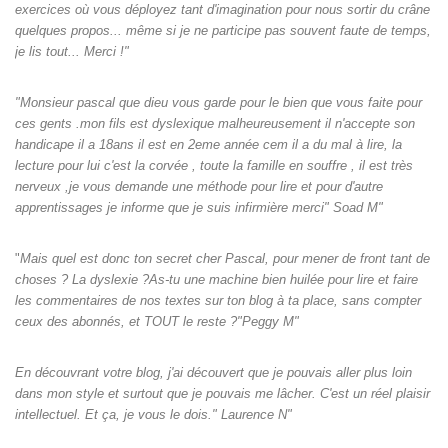
exercices où vous déployez tant d'imagination pour nous sortir du crâne
quelques propos... même si je ne participe pas souvent faute de temps,
je lis tout... Merci !"
"Monsieur pascal que dieu vous garde pour le bien que vous faite pour
ces gents .mon fils est dyslexique malheureusement il n'accepte son
handicape il a 18ans il est en 2eme année cem il a du mal à lire, la
lecture pour lui c'est la corvée , toute la famille en souffre , il est très
nerveux ,je vous demande une méthode pour lire et pour d'autre
apprentissages je informe que je suis infirmière merci" Soad M"
"
Mais quel est donc ton secret cher Pascal, pour mener de front tant de
choses ? La dyslexie ?As-tu une machine bien huilée pour lire et faire
les commentaires de nos textes sur ton blog à ta place, sans compter
ceux des abonnés, et TOUT le reste ?"Peggy M"
En découvrant votre blog, j'ai découvert que je pouvais aller plus loin
dans mon style et surtout que je pouvais me lâcher. C'est un réel plaisir
intellectuel. Et ça, je vous le dois." Laurence N"