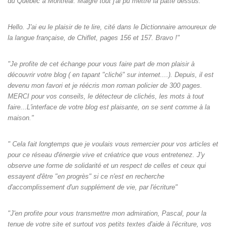
du Québec à Montréal. Malgré tout j'ai pu mettre la patte dessus.""
Hello. J'ai eu le plaisir de te lire, cité dans le Dictionnaire amoureux de
la langue française, de Chiflet, pages 156 et 157. Bravo !"
"Je profite de cet échange pour vous faire part de mon plaisir à
découvrir votre blog ( en tapant "cliché" sur internet....). Depuis, il est
devenu mon favori et je réécris mon roman policier de 300 pages.
MERCI pour vos conseils, le détecteur de clichés, les mots à tout
faire...L'interface de votre blog est plaisante, on se sent comme à la
maison."
" Cela fait longtemps que je voulais vous remercier pour vos articles et
pour ce réseau d'énergie vive et créatrice que vous entretenez. J'y
observe une forme de solidarité et un respect de celles et ceux qui
essayent d'être "en progrès" si ce n'est en recherche
d'accomplissement d'un supplément de vie, par l'écriture"
"J'en profite pour vous transmettre mon admiration, Pascal, pour la
tenue de votre site et surtout vos petits textes d'aide à l'écriture, vos