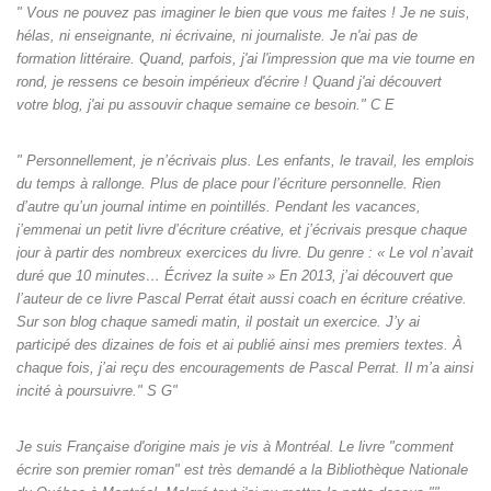
" Vous ne pouvez pas imaginer le bien que vous me faites ! Je ne suis,
hélas, ni enseignante, ni écrivaine, ni journaliste. Je n'ai pas de
formation littéraire. Quand, parfois, j'ai l'impression que ma vie tourne en
rond, je ressens ce besoin impérieux d'écrire ! Quand j'ai découvert
votre blog, j'ai pu assouvir chaque semaine ce besoin." C E
" Personnellement, je n’écrivais plus. Les enfants, le travail, les emplois
du temps à rallonge. Plus de place pour l’écriture personnelle. Rien
d’autre qu’un journal intime en pointillés. Pendant les vacances,
j’emmenai un petit livre d’écriture créative, et j’écrivais presque chaque
jour à partir des nombreux exercices du livre. Du genre : « Le vol n’avait
duré que 10 minutes… Écrivez la suite » En 2013, j’ai découvert que
l’auteur de ce livre Pascal Perrat était aussi coach en écriture créative.
Sur son blog chaque samedi matin, il postait un exercice. J’y ai
participé des dizaines de fois et ai publié ainsi mes premiers textes. À
chaque fois, j’ai reçu des encouragements de Pascal Perrat. Il m’a ainsi
incité à poursuivre." S G"
Je suis Française d'origine mais je vis à Montréal. Le livre "comment
écrire son premier roman" est très demandé a la Bibliothèque Nationale