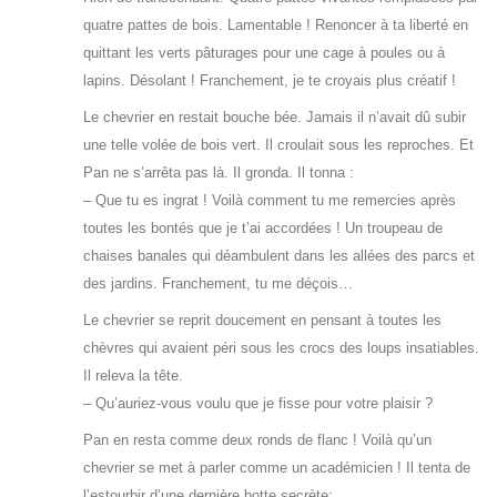
quatre pattes de bois. Lamentable ! Renoncer à ta liberté en
quittant les verts pâturages pour une cage à poules ou à
lapins. Désolant ! Franchement, je te croyais plus créatif !
Le chevrier en restait bouche bée. Jamais il n’avait dû subir
une telle volée de bois vert. Il croulait sous les reproches. Et
Pan ne s’arrêta pas là. Il gronda. Il tonna :
– Que tu es ingrat ! Voilà comment tu me remercies après
toutes les bontés que je t’ai accordées ! Un troupeau de
chaises banales qui déambulent dans les allées des parcs et
des jardins. Franchement, tu me déçois…
Le chevrier se reprit doucement en pensant à toutes les
chèvres qui avaient péri sous les crocs des loups insatiables.
Il releva la tête.
– Qu’auriez-vous voulu que je fisse pour votre plaisir ?
Pan en resta comme deux ronds de flanc ! Voilà qu’un
chevrier se met à parler comme un académicien ! Il tenta de
l’estourbir d’une dernière botte secrète: