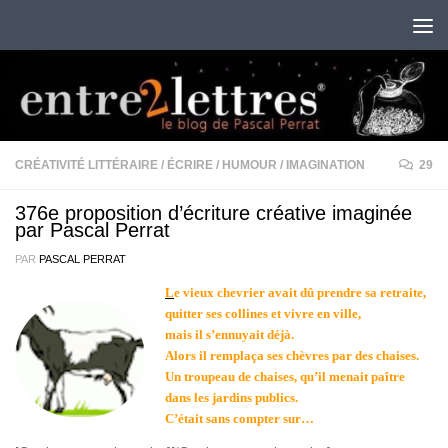
Au dessous du contenu
CRÉATIVITÉ LITTÉRAIRE
/
ÉCRIRE
/
HUMOUR
/
IMAGINATION
29
376e proposition d’écriture créative imaginée
par Pascal Perrat
PAR
PASCAL PERRAT
L
e vieux chevrier avait dû prendre sa retraite,
quitter ses collines et vivre en ville,
mais il s’ennuyait déjà.
Alors il remplaça ses chèvres par des chaises.
Un troupeau de chaises, qu’il menait paître
dans les jardins publics.
C’était sans compter sur…