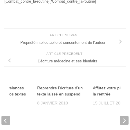
[Combat_contre_la-routine][/Combat_contre_la-routine]
ARTICLE SUIVANT
Propriété intellectuelle et consentement de l’auteur
ARTICLE PRÉCÉDENT
L’écriture médecine et ses bienfaits
des relances
Reprendre l’écriture d’un
Affûtez votre plume
2
0
dans vos textes
texte laissé en suspend
la rentrée
2013
8 JANVIER 2010
15 JUILLET 2015