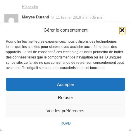
Répondre
Maryse Durand
11 février 2018 à 7 h 35 min
Le vieux chevrier avait du prendre sa retraite, quitter les
Gérer le consentement
collines et vivre en ville, mais il s’ennuyait déjà. Alors, il
remplaça ses chèvres par des chaises. Un troupeau de
Pour offrir les meilleures expériences, nous utilisons des technologies
chaises, qu’il menait paître dans les jardins publics. C’était
telles que les cookies pour stocker et/ou accéder aux informations des
appareils. Le fait de consentir à ces technologies nous permettra de traiter
sans compter sur…… le gardien, qui voyait d’un mauvais œil
des données telles que le comportement de navigation ou les ID uniques
un troupeau, fut-il de chaises, brouter sa pelouse. Tonio, le
sur ce site. Le fait de ne pas consentir ou de retirer son consentement peut
avoir un effet négatif sur certaines caractéristiques et fonctions.
chevrier, eut beau lui expliquer qu’elles étaient tout-à-fait
inoffensives, rien n’y fit, et Tonio dut rentrer ses ouailles à la
chaiserie.
Accepter
Contrarié, il chercha une solution, et se mit un matin à
Refuser
peindre ses chaises couleur vert prairie. A peine séchées, il
entreprit de les reconduire dans ce même square où l’herbe
Voir les préférences
était bien grasse. Hélas, vert prairie n’est pas vert pelouse et
le gardien eut tôt fait de démasquer la supercherie : « Pas de
RGPD
ça ici ! ». Et Tonio dut ramener ses chaises sans qu’elles