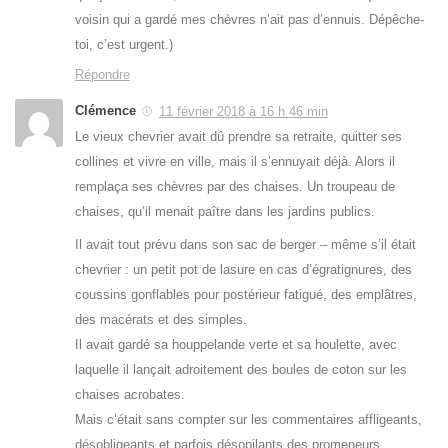
voisin qui a gardé mes chèvres n’ait pas d’ennuis. Dépêche-
toi, c’est urgent.)
Répondre
Clémence
11 février 2018 à 16 h 46 min
Le vieux chevrier avait dû prendre sa retraite, quitter ses
collines et vivre en ville, mais il s’ennuyait déjà. Alors il
remplaça ses chèvres par des chaises. Un troupeau de
chaises, qu’il menait paître dans les jardins publics.
Il avait tout prévu dans son sac de berger – même s’il était
chevrier : un petit pot de lasure en cas d’égratignures, des
coussins gonflables pour postérieur fatigué, des emplâtres,
des macérats et des simples.
Il avait gardé sa houppelande verte et sa houlette, avec
laquelle il lançait adroitement des boules de coton sur les
chaises acrobates.
Mais c’était sans compter sur les commentaires affligeants,
désobligeants et parfois désopilants des promeneurs.