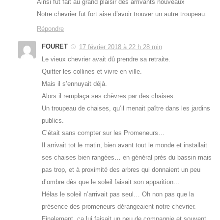
Ainsi fut fait au grand plaisir des arrivants nouveaux
Notre chevrier fut fort aise d’avoir trouver un autre troupeau.
Répondre
FOURET
17 février 2018 à 22 h 28 min
Le vieux chevrier avait dû prendre sa retraite.
Quitter les collines et vivre en ville.
Mais il s’ennuyait déjà.
Alors il remplaça ses chèvres par des chaises.
Un troupeau de chaises, qu’il menait paître dans les jardins
publics.
C’était sans compter sur les Promeneurs…
Il arrivait tot le matin, bien avant tout le monde et installait
ses chaises bien rangées… en général près du bassin mais
pas trop, et à proximité des arbres qui donnaient un peu
d’ombre dès que le soleil faisait son apparition…
Hélas le soleil n’arrivait pas seul… Oh non pas que la
présence des promeneurs dérangeaient notre chevrier.
Finalement, ça lui faisait un peu de compagnie et souvent