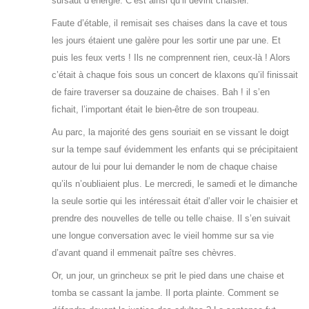
sursaut d’énergie. C’est ainsi qu’il devint chaisier.
Faute d’étable, il remisait ses chaises dans la cave et tous
les jours étaient une galère pour les sortir une par une. Et
puis les feux verts ! Ils ne comprennent rien, ceux-là ! Alors
c’était à chaque fois sous un concert de klaxons qu’il finissait
de faire traverser sa douzaine de chaises. Bah ! il s’en
fichait, l’important était le bien-être de son troupeau.
Au parc, la majorité des gens souriait en se vissant le doigt
sur la tempe sauf évidemment les enfants qui se précipitaient
autour de lui pour lui demander le nom de chaque chaise
qu’ils n’oubliaient plus. Le mercredi, le samedi et le dimanche
la seule sortie qui les intéressait était d’aller voir le chaisier et
prendre des nouvelles de telle ou telle chaise. Il s’en suivait
une longue conversation avec le vieil homme sur sa vie
d’avant quand il emmenait paître ses chèvres.
Or, un jour, un grincheux se prit le pied dans une chaise et
tomba se cassant la jambe. Il porta plainte. Comment se