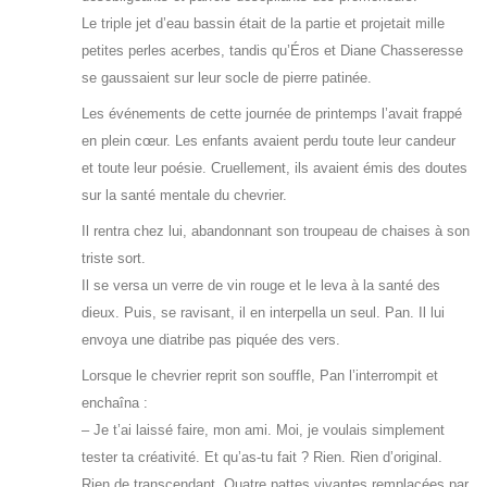
Le triple jet d’eau bassin était de la partie et projetait mille
petites perles acerbes, tandis qu’Éros et Diane Chasseresse
se gaussaient sur leur socle de pierre patinée.
Les événements de cette journée de printemps l’avait frappé
en plein cœur. Les enfants avaient perdu toute leur candeur
et toute leur poésie. Cruellement, ils avaient émis des doutes
sur la santé mentale du chevrier.
Il rentra chez lui, abandonnant son troupeau de chaises à son
triste sort.
Il se versa un verre de vin rouge et le leva à la santé des
dieux. Puis, se ravisant, il en interpella un seul. Pan. Il lui
envoya une diatribe pas piquée des vers.
Lorsque le chevrier reprit son souffle, Pan l’interrompit et
enchaîna :
– Je t’ai laissé faire, mon ami. Moi, je voulais simplement
tester ta créativité. Et qu’as-tu fait ? Rien. Rien d’original.
Rien de transcendant. Quatre pattes vivantes remplacées par