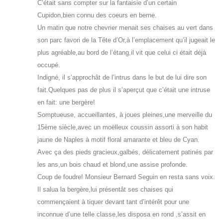
C’était sans compter sur la fantaisie d’un certain
Cupidon,bien connu des coeurs en berne.
Un matin que notre chevrier menait ses chaises au vert dans
son parc favori de la Tête d’Or,à l’emplacement qu’il jugeait le
plus agréable,au bord de l’étang,il vit que celui ci était déjà
occupé.
Indigné, il s’approchât de l’intrus dans le but de lui dire son
fait.Quelques pas de plus il s’aperçut que c’était une intruse
en fait: une bergère!
Somptueuse, accueillantes, à joues pleines,une merveille du
15ème siècle,avec un moëlleux coussin assorti à son habit
jaune de Naples à motif floral amarante et bleu de Cyan.
Avec ça des pieds gracieux,galbés, délicatement patinés par
les ans,un bois chaud et blond,une assise profonde.
Coup de foudre! Monsieur Bernard Seguin en resta sans voix.
Il salua la bergère,lui présentât ses chaises qui
commençaient à tiquer devant tant d’intérêt pour une
inconnue d’une telle classe,les disposa en rond ,s’assit en