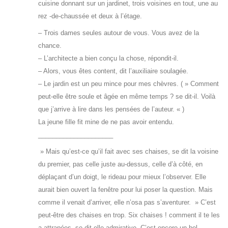
cuisine donnant sur un jardinet, trois voisines en tout, une au
rez -de-chaussée et deux à l’étage.
– Trois dames seules autour de vous. Vous avez de la
chance.
– L’architecte a bien conçu la chose, répondit-il.
– Alors, vous êtes content, dit l’auxiliaire soulagée.
– Le jardin est un peu mince pour mes chèvres. ( » Comment
peut-elle être soule et âgée en même temps ? se dit-il. Voilà
que j’arrive à lire dans les pensées de l’auteur. « )
La jeune fille fit mine de ne pas avoir entendu.
_____________________
» Mais qu’est-ce qu’il fait avec ses chaises, se dit la voisine
du premier, pas celle juste au-dessus, celle d’à côté, en
déplaçant d’un doigt, le rideau pour mieux l’observer. Elle
aurait bien ouvert la fenêtre pour lui poser la question. Mais
comme il venait d’arriver, elle n’osa pas s’aventurer. » C’est
peut-être des chaises en trop. Six chaises ! comment il te les
a attrapées, se dit-elle admirative. C’est encore un bel