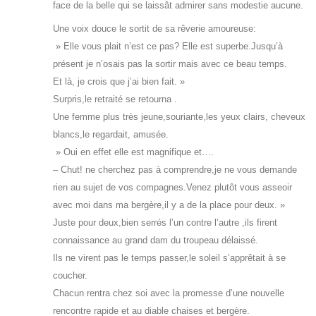
face de la belle qui se laissât admirer sans modestie aucune.
Une voix douce le sortit de sa rêverie amoureuse:
» Elle vous plait n’est ce pas? Elle est superbe.Jusqu’à
présent je n’osais pas la sortir mais avec ce beau temps.
Et là, je crois que j’ai bien fait. »
Surpris,le retraité se retourna .
Une femme plus très jeune,souriante,les yeux clairs, cheveux
blancs,le regardait, amusée.
» Oui en effet elle est magnifique et….
– Chut! ne cherchez pas à comprendre,je ne vous demande
rien au sujet de vos compagnes.Venez plutôt vous asseoir
avec moi dans ma bergère,il y a de la place pour deux. »
Juste pour deux,bien serrés l’un contre l’autre ,ils firent
connaissance au grand dam du troupeau délaissé.
Ils ne virent pas le temps passer,le soleil s’apprêtait à se
coucher.
Chacun rentra chez soi avec la promesse d’une nouvelle
rencontre rapide et au diable chaises et bergère.