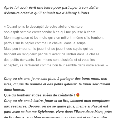
Après lui avoir écrit une lettre pour participer à son atelier
d’écriture créative qu’il animait rue d’Alleray à Paris.
« Quand je lis le descriptif de votre atelier d’écriture, 

son esprit semble correspondre à ce qui me pousse à écrire. 

Mon imagination et les mots qui s’en mêlent, même s’ils tombent

parfois sur le papier comme un cheveu dans la soupe. 

Mais peu importe. Ils jouent et se jouent des sujets qui les

tiennent en rang deux par deux avant de rentrer dans la classe

des petits écrivants. Les miens sont dissipés et si vous les

acceptez, ils rentreront comme bon leur semble dans votre atelier. »
Cinq ou six ans, je ne sais plus, à partager des bons mots, des
rires, du jus de pomme et des petits gâteaux, le lundi soir durant
deux heures.
Que du bonheur et des suées de créativité !
Cinq ou six ans à écrire, jouer et se lire, laissant mes complexes
aux vestiaires.
Depuis, on ne se quitte plus, même si Pascal est
parti avec sa femme Sylvianne, vivre dans l’Entre-deux-Mers, près
de Bordeaux, son blog maintenant ma créativité et notre amitié.