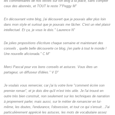
les commentaires de nos textes sur ton blog à ta place, sans compter
ceux des abonnés, et TOUT le reste ?"Peggy M"
En découvrant votre blog, j'ai découvert que je pouvais aller plus loin
dans mon style et surtout que je pouvais me lâcher. C'est un réel plaisir
intellectuel. Et ça, je vous le dois." Laurence N"
De jolies propositions d'écriture chaque semaine et maintenant des
conseils , quelle belle découverte ce blog, j'en parle à tout le monde !
Une nouvelle aficionada." C M"
Merci Pascal pour vos bons conseils et astuces. Vous êtes un
partageur, un diffuseur d'idées." V D"
Je voulais vous remercier, car j'ai lu votre livre "comment écrire son
premier roman", et je dois dire qu'il m'est très utile. Je l'ai trouvé en
outre très bien construit, non seulement sur les techniques de narration
à proprement parler, mais aussi, sur le métier de romancier en lui-
même, les doutes, l'endurance, l'obsession, et tout ce qui s'ensuit...J'ai
particulièrement apprécié les astuces, les mots de vocabulaire assez