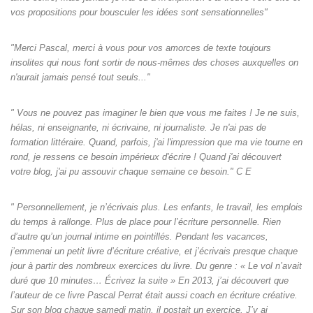
vos propositions pour bousculer les idées sont sensationnelles"
"Merci Pascal, merci à vous pour vos amorces de texte toujours
insolites qui nous font sortir de nous-mêmes des choses auxquelles on
n'aurait jamais pensé tout seuls‌..."
" Vous ne pouvez pas imaginer le bien que vous me faites ! Je ne suis,
hélas, ni enseignante, ni écrivaine, ni journaliste. Je n'ai pas de
formation littéraire. Quand, parfois, j'ai l'impression que ma vie tourne en
rond, je ressens ce besoin impérieux d'écrire ! Quand j'ai découvert
votre blog, j'ai pu assouvir chaque semaine ce besoin." C E
" Personnellement, je n’écrivais plus. Les enfants, le travail, les emplois
du temps à rallonge. Plus de place pour l’écriture personnelle. Rien
d’autre qu’un journal intime en pointillés. Pendant les vacances,
j’emmenai un petit livre d’écriture créative, et j’écrivais presque chaque
jour à partir des nombreux exercices du livre. Du genre : « Le vol n’avait
duré que 10 minutes… Écrivez la suite » En 2013, j’ai découvert que
l’auteur de ce livre Pascal Perrat était aussi coach en écriture créative.
Sur son blog chaque samedi matin, il postait un exercice. J’y ai