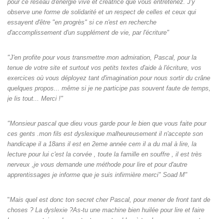
pour ce réseau d'énergie vive et créatrice que vous entretenez. J'y
observe une forme de solidarité et un respect de celles et ceux qui
essayent d'être "en progrès" si ce n'est en recherche
d'accomplissement d'un supplément de vie, par l'écriture"
"J'en profite pour vous transmettre mon admiration, Pascal, pour la
tenue de votre site et surtout vos petits textes d'aide à l'écriture, vos
exercices où vous déployez tant d'imagination pour nous sortir du crâne
quelques propos... même si je ne participe pas souvent faute de temps,
je lis tout... Merci !"
"Monsieur pascal que dieu vous garde pour le bien que vous faite pour
ces gents .mon fils est dyslexique malheureusement il n'accepte son
handicape il a 18ans il est en 2eme année cem il a du mal à lire, la
lecture pour lui c'est la corvée , toute la famille en souffre , il est très
nerveux ,je vous demande une méthode pour lire et pour d'autre
apprentissages je informe que je suis infirmière merci" Soad M"
"
Mais quel est donc ton secret cher Pascal, pour mener de front tant de
choses ? La dyslexie ?As-tu une machine bien huilée pour lire et faire