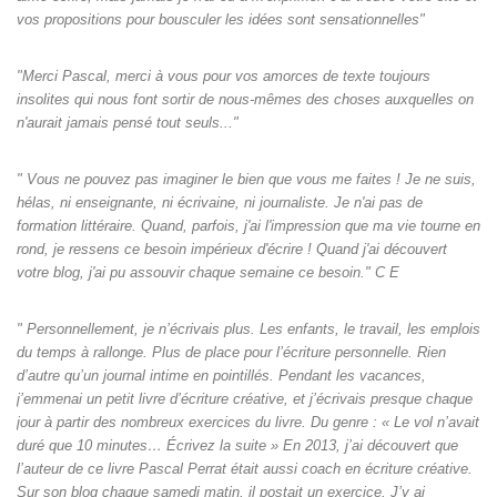
vos propositions pour bousculer les idées sont sensationnelles"
"Merci Pascal, merci à vous pour vos amorces de texte toujours
insolites qui nous font sortir de nous-mêmes des choses auxquelles on
n'aurait jamais pensé tout seuls‌..."
" Vous ne pouvez pas imaginer le bien que vous me faites ! Je ne suis,
hélas, ni enseignante, ni écrivaine, ni journaliste. Je n'ai pas de
formation littéraire. Quand, parfois, j'ai l'impression que ma vie tourne en
rond, je ressens ce besoin impérieux d'écrire ! Quand j'ai découvert
votre blog, j'ai pu assouvir chaque semaine ce besoin." C E
" Personnellement, je n’écrivais plus. Les enfants, le travail, les emplois
du temps à rallonge. Plus de place pour l’écriture personnelle. Rien
d’autre qu’un journal intime en pointillés. Pendant les vacances,
j’emmenai un petit livre d’écriture créative, et j’écrivais presque chaque
jour à partir des nombreux exercices du livre. Du genre : « Le vol n’avait
duré que 10 minutes… Écrivez la suite » En 2013, j’ai découvert que
l’auteur de ce livre Pascal Perrat était aussi coach en écriture créative.
Sur son blog chaque samedi matin, il postait un exercice. J’y ai