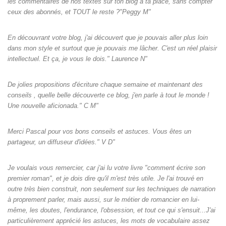
les commentaires de nos textes sur ton blog à ta place, sans compter
ceux des abonnés, et TOUT le reste ?"Peggy M"
En découvrant votre blog, j'ai découvert que je pouvais aller plus loin
dans mon style et surtout que je pouvais me lâcher. C'est un réel plaisir
intellectuel. Et ça, je vous le dois." Laurence N"
De jolies propositions d'écriture chaque semaine et maintenant des
conseils , quelle belle découverte ce blog, j'en parle à tout le monde !
Une nouvelle aficionada." C M"
Merci Pascal pour vos bons conseils et astuces. Vous êtes un
partageur, un diffuseur d'idées." V D"
Je voulais vous remercier, car j'ai lu votre livre "comment écrire son
premier roman", et je dois dire qu'il m'est très utile. Je l'ai trouvé en
outre très bien construit, non seulement sur les techniques de narration
à proprement parler, mais aussi, sur le métier de romancier en lui-
même, les doutes, l'endurance, l'obsession, et tout ce qui s'ensuit...J'ai
particulièrement apprécié les astuces, les mots de vocabulaire assez