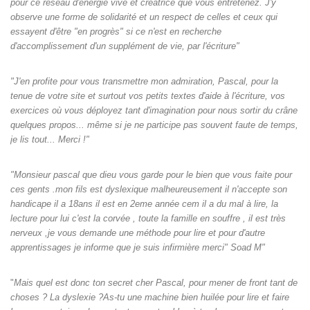
pour ce réseau d'énergie vive et créatrice que vous entretenez. J'y
observe une forme de solidarité et un respect de celles et ceux qui
essayent d'être "en progrès" si ce n'est en recherche
d'accomplissement d'un supplément de vie, par l'écriture"
"J'en profite pour vous transmettre mon admiration, Pascal, pour la
tenue de votre site et surtout vos petits textes d'aide à l'écriture, vos
exercices où vous déployez tant d'imagination pour nous sortir du crâne
quelques propos... même si je ne participe pas souvent faute de temps,
je lis tout... Merci !"
"Monsieur pascal que dieu vous garde pour le bien que vous faite pour
ces gents .mon fils est dyslexique malheureusement il n'accepte son
handicape il a 18ans il est en 2eme année cem il a du mal à lire, la
lecture pour lui c'est la corvée , toute la famille en souffre , il est très
nerveux ,je vous demande une méthode pour lire et pour d'autre
apprentissages je informe que je suis infirmière merci" Soad M"
"
Mais quel est donc ton secret cher Pascal, pour mener de front tant de
choses ? La dyslexie ?As-tu une machine bien huilée pour lire et faire