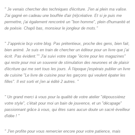
" Je venais chercher des techniques d'écriture. J'en ai plein ma valise.
J'ai gagné en cadeau une bouffée d'air (ré)créative. Et si je puis me
permettre, j'ai également rencontré un "bon homme", plein d'humanité et
de poésie. Chapô bas, monsieur le jongleur de mots."
" J’apprécie bcp votre blog. Pas prétentieux, proche des gens, bien fait,
bien animé. Je suis en train de chercher un éditeur pour un livre que j’ai
écrit. Pas évident."" J'ai suivi votre stage "écrire pour les magazines"
qui reste pour moi un souvenir de stimulation des neurones et de plaisir
d'écriture qui me sert tous les jours. À l'époque j'espérais publier un livre
de cuisine "Le livre de cuisine pour les garçons qui veulent épater les
filles". Il est sorti et j'en ai édité 2 autres. "
" Un grand merci à vous pour la qualité de votre atelier "dépoussiérez
votre style", c'était pour moi un bain de jouvence, et un "décapage"
passionnant grâce à vous, qui êtes sans aucun doute un sacré éveilleur
d'idée ! "
" J'en profite pour vous remercier encore pour votre patience, mais