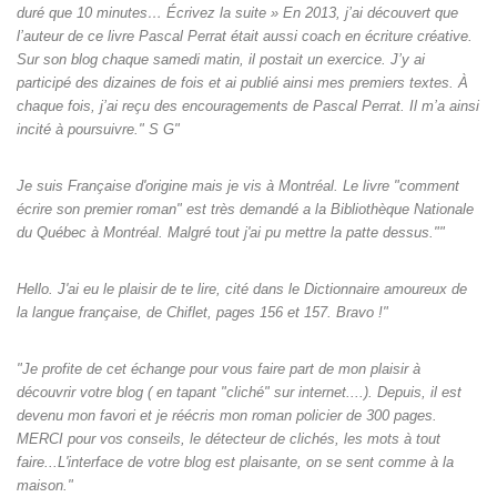
duré que 10 minutes… Écrivez la suite » En 2013, j’ai découvert que
l’auteur de ce livre Pascal Perrat était aussi coach en écriture créative.
Sur son blog chaque samedi matin, il postait un exercice. J’y ai
participé des dizaines de fois et ai publié ainsi mes premiers textes. À
chaque fois, j’ai reçu des encouragements de Pascal Perrat. Il m’a ainsi
incité à poursuivre." S G"
Je suis Française d'origine mais je vis à Montréal. Le livre "comment
écrire son premier roman" est très demandé a la Bibliothèque Nationale
du Québec à Montréal. Malgré tout j'ai pu mettre la patte dessus.""
Hello. J'ai eu le plaisir de te lire, cité dans le Dictionnaire amoureux de
la langue française, de Chiflet, pages 156 et 157. Bravo !"
"Je profite de cet échange pour vous faire part de mon plaisir à
découvrir votre blog ( en tapant "cliché" sur internet....). Depuis, il est
devenu mon favori et je réécris mon roman policier de 300 pages.
MERCI pour vos conseils, le détecteur de clichés, les mots à tout
faire...L'interface de votre blog est plaisante, on se sent comme à la
maison."