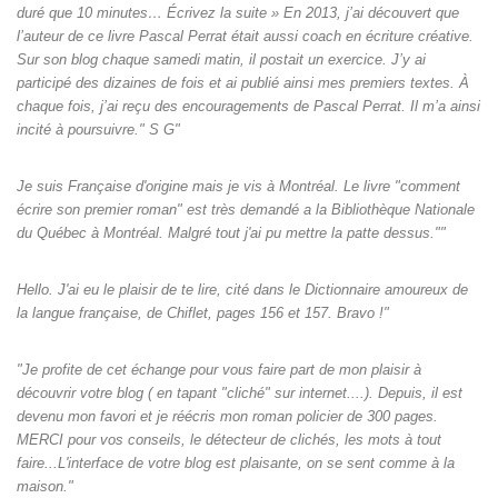
duré que 10 minutes… Écrivez la suite » En 2013, j’ai découvert que
l’auteur de ce livre Pascal Perrat était aussi coach en écriture créative.
Sur son blog chaque samedi matin, il postait un exercice. J’y ai
participé des dizaines de fois et ai publié ainsi mes premiers textes. À
chaque fois, j’ai reçu des encouragements de Pascal Perrat. Il m’a ainsi
incité à poursuivre." S G"
Je suis Française d'origine mais je vis à Montréal. Le livre "comment
écrire son premier roman" est très demandé a la Bibliothèque Nationale
du Québec à Montréal. Malgré tout j'ai pu mettre la patte dessus.""
Hello. J'ai eu le plaisir de te lire, cité dans le Dictionnaire amoureux de
la langue française, de Chiflet, pages 156 et 157. Bravo !"
"Je profite de cet échange pour vous faire part de mon plaisir à
découvrir votre blog ( en tapant "cliché" sur internet....). Depuis, il est
devenu mon favori et je réécris mon roman policier de 300 pages.
MERCI pour vos conseils, le détecteur de clichés, les mots à tout
faire...L'interface de votre blog est plaisante, on se sent comme à la
maison."