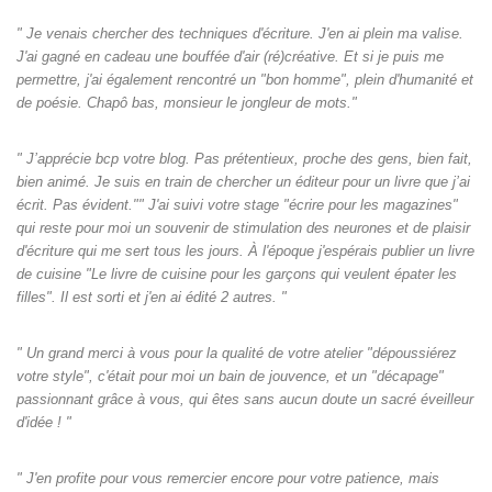
" Je venais chercher des techniques d'écriture. J'en ai plein ma valise.
J'ai gagné en cadeau une bouffée d'air (ré)créative. Et si je puis me
permettre, j'ai également rencontré un "bon homme", plein d'humanité et
de poésie. Chapô bas, monsieur le jongleur de mots."
" J’apprécie bcp votre blog. Pas prétentieux, proche des gens, bien fait,
bien animé. Je suis en train de chercher un éditeur pour un livre que j’ai
écrit. Pas évident."" J'ai suivi votre stage "écrire pour les magazines"
qui reste pour moi un souvenir de stimulation des neurones et de plaisir
d'écriture qui me sert tous les jours. À l'époque j'espérais publier un livre
de cuisine "Le livre de cuisine pour les garçons qui veulent épater les
filles". Il est sorti et j'en ai édité 2 autres. "
" Un grand merci à vous pour la qualité de votre atelier "dépoussiérez
votre style", c'était pour moi un bain de jouvence, et un "décapage"
passionnant grâce à vous, qui êtes sans aucun doute un sacré éveilleur
d'idée ! "
" J'en profite pour vous remercier encore pour votre patience, mais