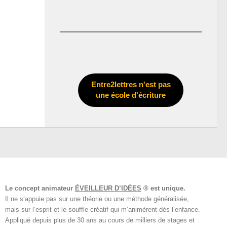
Entre2lettres n'est pas
une école d'écriture
Le concept animateur
ÉVEILLEUR D’IDÉES
® est unique.
Il ne s’appuie pas sur une théorie ou une méthode généralisée,
mais sur l’esprit et le souffle créatif qui m’animèrent dès l’enfance.
Appliqué depuis plus de 30 ans au cours de milliers de stages et