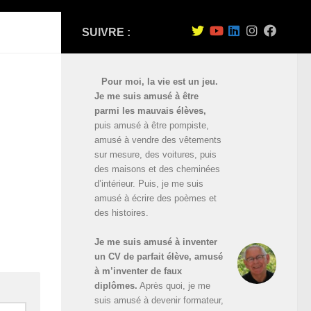
SUIVRE :
Pour moi, la vie est un jeu.
Je me suis amusé à être
parmi les mauvais élèves,
puis amusé à être pompiste,
amusé à vendre des vêtements
sur mesure, des voitures, puis
des maisons et des cheminées
d’intérieur. Puis, je me suis
amusé à écrire des poèmes et
des histoires.
Je me suis amusé à inventer
un CV de parfait élève, amusé
à m’inventer de faux
diplômes.
Après quoi, je me
suis amusé à devenir formateur,