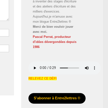
à inventer des stages d'écriture
et des ateliers d'écriture et des
milliers d'exercices.
Aujourd'hui,je m'amuse avec
mon blogue Entre2lettres ®
Merci de bien vouloir jouer
avec moi.
Pascal Perrat, producteur
d'idées dévergondées
depuis
1986
RELEVEZ CE DÉFI
S'abonner à Entre2lettres
®