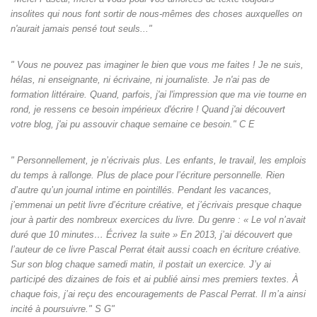
insolites qui nous font sortir de nous-mêmes des choses auxquelles on
n'aurait jamais pensé tout seuls‌..."
" Vous ne pouvez pas imaginer le bien que vous me faites ! Je ne suis,
hélas, ni enseignante, ni écrivaine, ni journaliste. Je n'ai pas de
formation littéraire. Quand, parfois, j'ai l'impression que ma vie tourne en
rond, je ressens ce besoin impérieux d'écrire ! Quand j'ai découvert
votre blog, j'ai pu assouvir chaque semaine ce besoin." C E
" Personnellement, je n’écrivais plus. Les enfants, le travail, les emplois
du temps à rallonge. Plus de place pour l’écriture personnelle. Rien
d’autre qu’un journal intime en pointillés. Pendant les vacances,
j’emmenai un petit livre d’écriture créative, et j’écrivais presque chaque
jour à partir des nombreux exercices du livre. Du genre : « Le vol n’avait
duré que 10 minutes… Écrivez la suite » En 2013, j’ai découvert que
l’auteur de ce livre Pascal Perrat était aussi coach en écriture créative.
Sur son blog chaque samedi matin, il postait un exercice. J’y ai
participé des dizaines de fois et ai publié ainsi mes premiers textes. À
chaque fois, j’ai reçu des encouragements de Pascal Perrat. Il m’a ainsi
incité à poursuivre." S G"