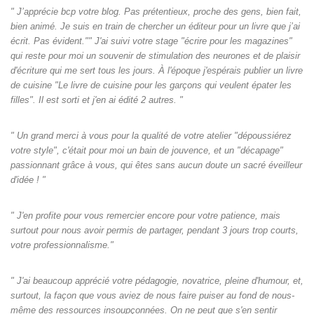
" J’apprécie bcp votre blog. Pas prétentieux, proche des gens, bien fait,
bien animé. Je suis en train de chercher un éditeur pour un livre que j’ai
écrit. Pas évident."" J'ai suivi votre stage "écrire pour les magazines"
qui reste pour moi un souvenir de stimulation des neurones et de plaisir
d'écriture qui me sert tous les jours. À l'époque j'espérais publier un livre
de cuisine "Le livre de cuisine pour les garçons qui veulent épater les
filles". Il est sorti et j'en ai édité 2 autres. "
" Un grand merci à vous pour la qualité de votre atelier "dépoussiérez
votre style", c'était pour moi un bain de jouvence, et un "décapage"
passionnant grâce à vous, qui êtes sans aucun doute un sacré éveilleur
d'idée ! "
" J'en profite pour vous remercier encore pour votre patience, mais
surtout pour nous avoir permis de partager, pendant 3 jours trop courts,
votre professionnalisme."
" J'ai beaucoup apprécié votre pédagogie, novatrice, pleine d'humour, et,
surtout, la façon que vous aviez de nous faire puiser au fond de nous-
même des ressources insoupçonnées. On ne peut que s'en sentir