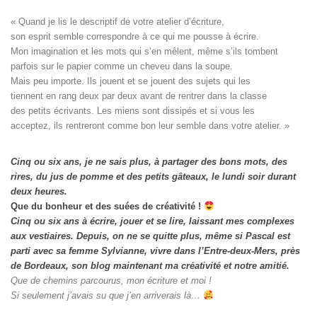
« Quand je lis le descriptif de votre atelier d’écriture, 

son esprit semble correspondre à ce qui me pousse à écrire. 

Mon imagination et les mots qui s’en mêlent, même s’ils tombent

parfois sur le papier comme un cheveu dans la soupe. 

Mais peu importe. Ils jouent et se jouent des sujets qui les

tiennent en rang deux par deux avant de rentrer dans la classe

des petits écrivants. Les miens sont dissipés et si vous les

acceptez, ils rentreront comme bon leur semble dans votre atelier. »
Cinq ou six ans, je ne sais plus, à partager des bons mots, des
rires, du jus de pomme et des petits gâteaux, le lundi soir durant
deux heures.
Que du bonheur et des suées de créativité !
Cinq ou six ans à écrire, jouer et se lire, laissant mes complexes
aux vestiaires.
Depuis, on ne se quitte plus, même si Pascal est
parti avec sa femme Sylvianne, vivre dans l’Entre-deux-Mers, près
de Bordeaux, son blog maintenant ma créativité et notre amitié.
Que de chemins parcourus, mon écriture et moi !
Si seulement j’avais su que j’en arriverais là…