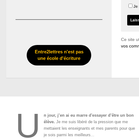
Je 
Ce site u
vos comm
Entre2lettres n'est pas
une école d'écriture
U
n jour, j’en ai eu marre d'essayer d’être un bon
élève.
Je me suis libéré de la pression que me
mettaient les enseignants et mes parents pour que
je sois parmi les meilleurs...