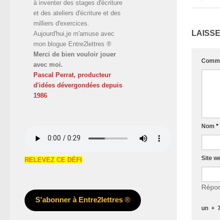
à inventer des stages d'écriture
et des ateliers d'écriture et des
milliers d'exercices.
LAISS
Aujourd'hui,je m'amuse avec
mon blogue Entre2lettres ®
Merci de bien vouloir jouer
Comme
avec moi.
Pascal Perrat, producteur
d'idées dévergondées
depuis
1986
Nom
*
Site w
RELEVEZ CE DÉFI
Répon
S'abonner à Entre2lettres
®
un
+