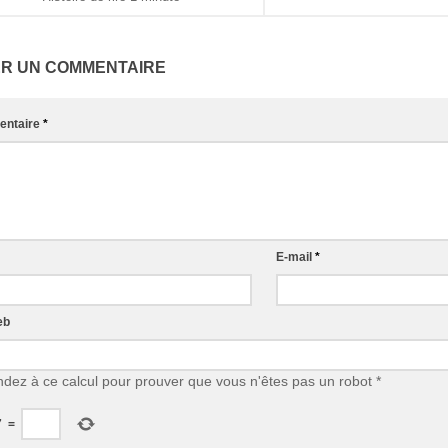
ER UN COMMENTAIRE
ntaire
*
E-mail
*
eb
dez à ce calcul pour prouver que vous n'êtes pas un robot
*
7
=