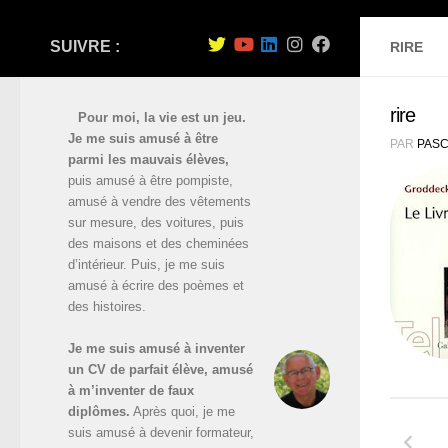
SUIVRE :
RIRE
rire
Pour moi, la vie est un jeu.
Je me suis amusé à être
PAR
PASC
parmi les mauvais élèves,
puis amusé à être pompiste,
amusé à vendre des vêtements
sur mesure, des voitures, puis
des maisons et des cheminées
d’intérieur. Puis, je me suis
amusé à écrire des poèmes et
des histoires.
Je me suis amusé à inventer
un CV de parfait élève, amusé
à m’inventer de faux
diplômes.
Après quoi, je me
suis amusé à devenir formateur,