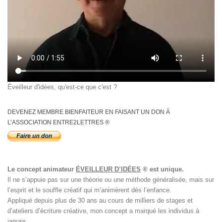
Éveilleur d'idées, qu'est-ce que c'est ?
DEVENEZ MEMBRE BIENFAITEUR EN FAISANT UN DON À
L’ASSOCIATION ENTRE2LETTRES ®
Le concept animateur
ÉVEILLEUR D’IDÉES
® est unique.
Il ne s’appuie pas sur une théorie ou une méthode généralisée, mais sur
l’esprit et le souffle créatif qui m’animèrent dès l’enfance.
Appliqué depuis plus de 30 ans au cours de milliers de stages et
d’ateliers d’écriture créative, mon concept a marqué les individus à
jamais.