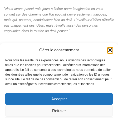
"Nous avons passé trois jours à libérer notre imagination en vous
suivant sur des chemins que l'on pouvait croire seulement ludiques,
mais qui, pourtant, conduisaient bien au-delà. L'éveilleur d'idées n'éveille
pas uniquement des idées, mais réveille aussi des personnes
engourdies dans la routine du droit penser."
Gérer le consentement
Pour offrir les meilleures expériences, nous utilisons des technologies
telles que les cookies pour stocker et/ou accéder aux informations des
appareils. Le fait de consentir à ces technologies nous permettra de traiter
des données telles que le comportement de navigation ou les ID uniques
sur ce site. Le fait de ne pas consentir ou de retirer son consentement peut
avoir un effet négatif sur certaines caractéristiques et fonctions.
Accepter
© Pascal Perrat 2026 - La marque et les contenus du site
Entre2lettres.com sont soumis à la protection de la propriété
intellectuelle
Refuser
Fièrement propulsé par
- Conçu par
Allez sur Hueman Pro