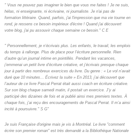
" Vous ne pouvez pas imaginer le bien que vous me faites ! Je ne suis,
hélas, ni enseignante, ni écrivaine, ni journaliste. Je n'ai pas de
formation littéraire. Quand, parfois, j'ai l'impression que ma vie tourne en
rond, je ressens ce besoin impérieux d'écrire ! Quand j'ai découvert
votre blog, j'ai pu assouvir chaque semaine ce besoin." C E
" Personnellement, je n’écrivais plus. Les enfants, le travail, les emplois
du temps à rallonge. Plus de place pour l’écriture personnelle. Rien
d’autre qu’un journal intime en pointillés. Pendant les vacances,
j’emmenai un petit livre d’écriture créative, et j’écrivais presque chaque
jour à partir des nombreux exercices du livre. Du genre : « Le vol n’avait
duré que 10 minutes… Écrivez la suite » En 2013, j’ai découvert que
l’auteur de ce livre Pascal Perrat était aussi coach en écriture créative.
Sur son blog chaque samedi matin, il postait un exercice. J’y ai
participé des dizaines de fois et ai publié ainsi mes premiers textes. À
chaque fois, j’ai reçu des encouragements de Pascal Perrat. Il m’a ainsi
incité à poursuivre." S G"
Je suis Française d'origine mais je vis à Montréal. Le livre "comment
écrire son premier roman" est très demandé a la Bibliothèque Nationale