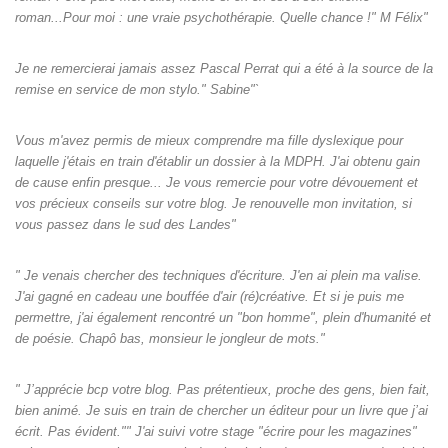
roman...Pour moi : une vraie psychothérapie. Quelle chance !" M Félix"
Je ne remercierai jamais assez Pascal Perrat qui a été à la source de la
remise en service de mon stylo." Sabine"`
Vous m'avez permis de mieux comprendre ma fille dyslexique pour
laquelle j'étais en train d'établir un dossier à la MDPH. J'ai obtenu gain
de cause enfin presque... Je vous remercie pour votre dévouement et
vos précieux conseils sur votre blog. Je renouvelle mon invitation, si
vous passez dans le sud des Landes"
" Je venais chercher des techniques d'écriture. J'en ai plein ma valise.
J'ai gagné en cadeau une bouffée d'air (ré)créative. Et si je puis me
permettre, j'ai également rencontré un "bon homme", plein d'humanité et
de poésie. Chapô bas, monsieur le jongleur de mots."
" J’apprécie bcp votre blog. Pas prétentieux, proche des gens, bien fait,
bien animé. Je suis en train de chercher un éditeur pour un livre que j’ai
écrit. Pas évident."" J'ai suivi votre stage "écrire pour les magazines"