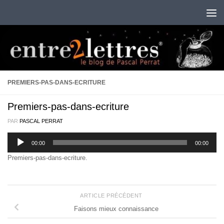
Au dessous du contenu
PREMIERS-PAS-DANS-ECRITURE
Premiers-pas-dans-ecriture
PAR
PASCAL PERRAT
Lecteur
00:00
00:00
audio
Premiers-pas-dans-ecriture
.
ARTICLE PRÉCÉDENT
Faisons mieux connaissance