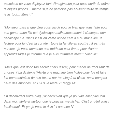
exercices où vous déployez tant d'imagination pour nous sortir du crâne
quelques propos... même si je ne participe pas souvent faute de temps,
je lis tout... Merci !"
"Monsieur pascal que dieu vous garde pour le bien que vous faite pour
ces gents .mon fils est dyslexique malheureusement il n'accepte son
handicape il a 18ans il est en 2eme année cem il a du mal à lire, la
lecture pour lui c'est la corvée , toute la famille en souffre , il est très
nerveux ,je vous demande une méthode pour lire et pour d'autre
apprentissages je informe que je suis infirmière merci" Soad M"
"
Mais quel est donc ton secret cher Pascal, pour mener de front tant de
choses ? La dyslexie ?As-tu une machine bien huilée pour lire et faire
les commentaires de nos textes sur ton blog à ta place, sans compter
ceux des abonnés, et TOUT le reste ?"Peggy M"
En découvrant votre blog, j'ai découvert que je pouvais aller plus loin
dans mon style et surtout que je pouvais me lâcher. C'est un réel plaisir
intellectuel. Et ça, je vous le dois." Laurence N"