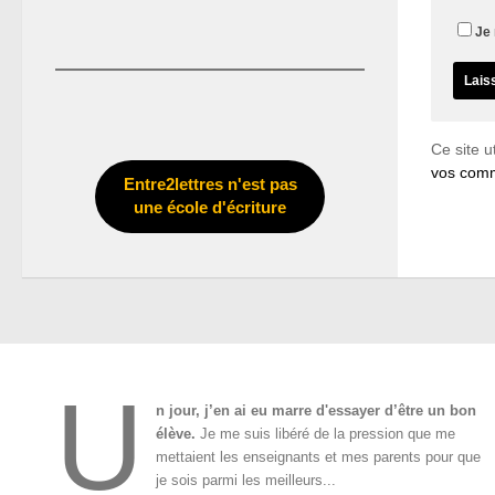
Je 
Ce site u
vos comm
Entre2lettres n'est pas
une école d'écriture
U
n jour, j’en ai eu marre d'essayer d’être un bon
élève.
Je me suis libéré de la pression que me
mettaient les enseignants et mes parents pour que
je sois parmi les meilleurs...