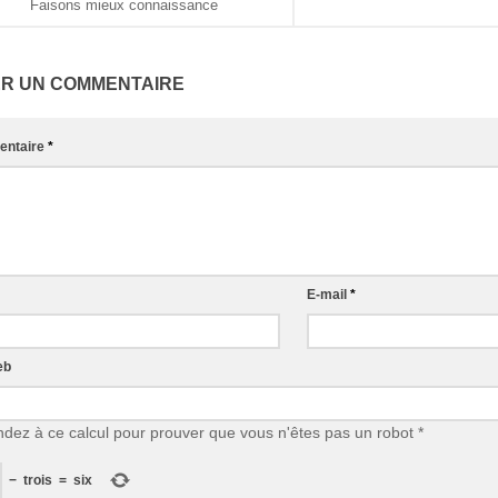
Faisons mieux connaissance
ER UN COMMENTAIRE
ntaire
*
E-mail
*
eb
dez à ce calcul pour prouver que vous n'êtes pas un robot
*
−
trois
=
six