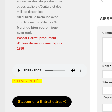
à inventer des stages d'écriture
et des ateliers d'écriture et des
milliers d'exercices.
Aujourd'hui,je m'amuse avec
LAISS
mon blogue Entre2lettres ®
Merci de bien vouloir jouer
avec moi.
Comme
Pascal Perrat, producteur
d'idées dévergondées
depuis
1986
Nom
*
RELEVEZ CE DÉFI
Site w
Répon
S'abonner à Entre2lettres
®