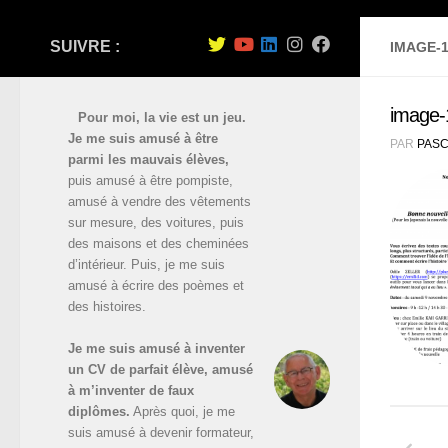
SUIVRE :
IMAGE-
image-
Pour moi, la vie est un jeu.
Je me suis amusé à être
PAR
PASC
parmi les mauvais élèves,
puis amusé à être pompiste,
amusé à vendre des vêtements
sur mesure, des voitures, puis
des maisons et des cheminées
d’intérieur. Puis, je me suis
amusé à écrire des poèmes et
des histoires.
Je me suis amusé à inventer
un CV de parfait élève, amusé
à m’inventer de faux
diplômes.
Après quoi, je me
suis amusé à devenir formateur,