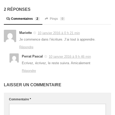
2 RÉPONSES
Commentaires
2
Pings
0
Mariette
10 janvier 2016 à 0 h 21 min
Je commence dans l’écriture. J’ai tout à apprendre.
Répondre
Perrat Pascal
10 janvier 2016 à 9 h 46 min
Ecrivez, écrivez, le reste suivra. Amicalement
Répondre
LAISSER UN COMMENTAIRE
Commentaire
*