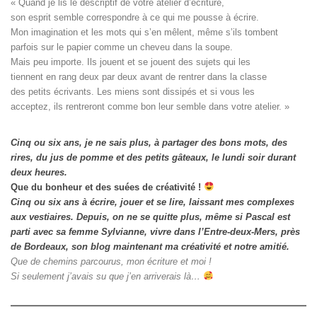
« Quand je lis le descriptif de votre atelier d’écriture, 

son esprit semble correspondre à ce qui me pousse à écrire. 

Mon imagination et les mots qui s’en mêlent, même s’ils tombent

parfois sur le papier comme un cheveu dans la soupe. 

Mais peu importe. Ils jouent et se jouent des sujets qui les

tiennent en rang deux par deux avant de rentrer dans la classe

des petits écrivants. Les miens sont dissipés et si vous les

acceptez, ils rentreront comme bon leur semble dans votre atelier. »
Cinq ou six ans, je ne sais plus, à partager des bons mots, des
rires, du jus de pomme et des petits gâteaux, le lundi soir durant
deux heures.
Que du bonheur et des suées de créativité !
Cinq ou six ans à écrire, jouer et se lire, laissant mes complexes
aux vestiaires.
Depuis, on ne se quitte plus, même si Pascal est
parti avec sa femme Sylvianne, vivre dans l’Entre-deux-Mers, près
de Bordeaux, son blog maintenant ma créativité et notre amitié.
Que de chemins parcourus, mon écriture et moi !
Si seulement j’avais su que j’en arriverais là…