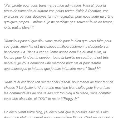
"J'en profite pour vous transmettre mon admiration, Pascal, pour la
tenue de votre site et surtout vos petits textes d'aide à l'écriture, vos
exercices où vous déployez tant d'imagination pour nous sortir du crâne
quelques propos... même si je ne participe pas souvent faute de temps,
je lis tout... Merci !"
"Monsieur pascal que dieu vous garde pour le bien que vous faite pour
ces gents .mon fils est dyslexique malheureusement il n'accepte son
handicape il a 18ans il est en 2eme année cem il a du mal à lire, la
lecture pour lui c'est la corvée , toute la famille en souffre , il est très
nerveux ,je vous demande une méthode pour lire et pour d'autre
apprentissages je informe que je suis infirmière merci" Soad M"
"
Mais quel est donc ton secret cher Pascal, pour mener de front tant de
choses ? La dyslexie ?As-tu une machine bien huilée pour lire et faire
les commentaires de nos textes sur ton blog à ta place, sans compter
ceux des abonnés, et TOUT le reste ?"Peggy M"
En découvrant votre blog, j'ai découvert que je pouvais aller plus loin
dans mon style et surtout que je pouvais me lâcher. C'est un réel plaisir