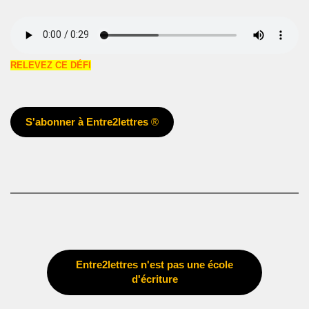
RELEVEZ CE DÉFI
S'abonner à Entre2lettres
®
Entre2lettres n'est pas une école
d'écriture