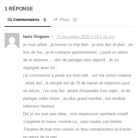
1 RÉPONSE
Commentaires
1
Pings
0
Ianis Grignon
13 décembre 2020 à 14 h 16 min
je vous adore , je trouve ca trop bien , je suis dys et plus , un
truc de fou , je te contacte spontanément , j’aurai un plaisir
de te rerontrer … afin de partager mes objectif , ils se
regoignet avec toi ,
j’ai commencer a posté sur mon site , sur ma vision créative
, etant disl , le resutat est de 7h de travail de redaction pour
un article , j’en suis fier. amant d’expendre mon sujet , et de
partager cette vision , au plus grand nombre , me rendrait
tellement heureux
Dsl je me suis pas relue , mon expression spontané créatif
s’exprime le mieux comme ca , sans toutes ces limites .
J’espere de tout mon coeurs on fera connaissance et d’avoir
un retour de ta part