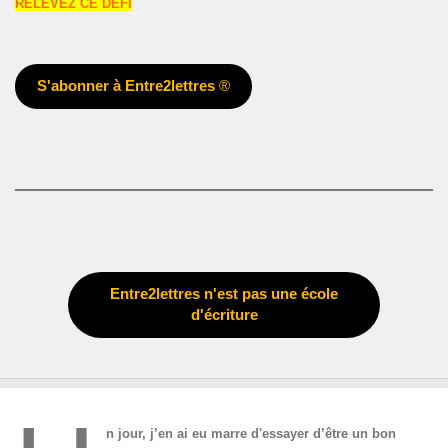
RELEVEZ CE DÉFI
S'abonner à Entre2lettres
®
Entre2lettres n'est pas une école
d'écriture
n jour, j’en ai eu marre d'essayer d’être un bon