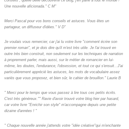
conseils , quelle belle découverte ce blog, j'en parle à tout le monde !
Une nouvelle aficionada." C M"
Merci Pascal pour vos bons conseils et astuces. Vous êtes un
partageur, un diffuseur d'idées." V D"
Je voulais vous remercier, car j'ai lu votre livre "comment écrire son
premier roman", et je dois dire qu'il m'est très utile. Je l'ai trouvé en
outre très bien construit, non seulement sur les techniques de narration
à proprement parler, mais aussi, sur le métier de romancier en lui-
même, les doutes, l'endurance, l'obsession, et tout ce qui s'ensuit...J'ai
particulièrement apprécié les astuces, les mots de vocabulaire assez
variés que vous proposez, et bien sûr, le cahier de brouillon." Laurie B
" Merci pour le temps que vous passez à lire tous ces petits écrits.
C'est très généreux."" Ravie d'avoir trouvé votre blog hier par hasard,
car votre livre "Enrichir son style" m'accompagne depuis une petite
dizaine d'années ! "
" Chaque nouvelle année j'attends votre "idée créative"qui m'enchante