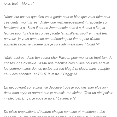
je lis tout... Merci !"
"Monsieur pascal que dieu vous garde pour le bien que vous faite pour
ces gents .mon fils est dyslexique malheureusement il n'accepte son
handicape il a 18ans il est en 2eme année cem il a du mal à lire, la
lecture pour lui c'est la corvée , toute la famille en souffre , il est très
nerveux ,je vous demande une méthode pour lire et pour d'autre
apprentissages je informe que je suis infirmière merci" Soad M"
"
Mais quel est donc ton secret cher Pascal, pour mener de front tant de
choses ? La dyslexie ?As-tu une machine bien huilée pour lire et faire
les commentaires de nos textes sur ton blog à ta place, sans compter
ceux des abonnés, et TOUT le reste ?"Peggy M"
En découvrant votre blog, j'ai découvert que je pouvais aller plus loin
dans mon style et surtout que je pouvais me lâcher. C'est un réel plaisir
intellectuel. Et ça, je vous le dois." Laurence N"
De jolies propositions d'écriture chaque semaine et maintenant des