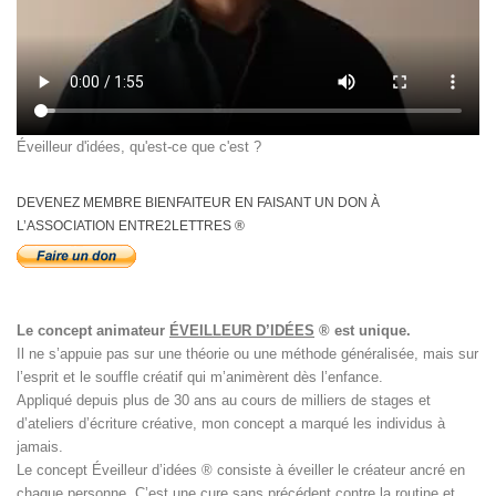
Éveilleur d'idées, qu'est-ce que c'est ?
DEVENEZ MEMBRE BIENFAITEUR EN FAISANT UN DON À
L’ASSOCIATION ENTRE2LETTRES ®
Le concept animateur
ÉVEILLEUR D’IDÉES
® est unique.
Il ne s’appuie pas sur une théorie ou une méthode généralisée, mais sur
l’esprit et le souffle créatif qui m’animèrent dès l’enfance.
Appliqué depuis plus de 30 ans au cours de milliers de stages et
d’ateliers d’écriture créative, mon concept a marqué les individus à
jamais.
Le concept Éveilleur d’idées ® consiste à éveiller le créateur ancré en
chaque personne. C’est une cure sans précédent contre la routine et