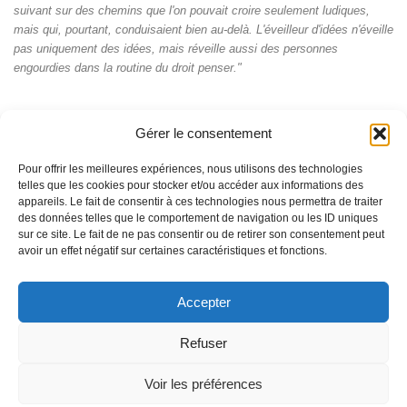
suivant sur des chemins que l'on pouvait croire seulement ludiques,
mais qui, pourtant, conduisaient bien au-delà. L'éveilleur d'idées n'éveille
pas uniquement des idées, mais réveille aussi des personnes
engourdies dans la routine du droit penser."
Gérer le consentement
Pour offrir les meilleures expériences, nous utilisons des technologies
telles que les cookies pour stocker et/ou accéder aux informations des
appareils. Le fait de consentir à ces technologies nous permettra de traiter
des données telles que le comportement de navigation ou les ID uniques
sur ce site. Le fait de ne pas consentir ou de retirer son consentement peut
avoir un effet négatif sur certaines caractéristiques et fonctions.
Accepter
© Pascal Perrat 2026 - La marque et les contenus du site
Entre2lettres.com sont soumis à la protection de la propriété
intellectuelle
Refuser
Fièrement propulsé par
- Conçu par
Allez sur Hueman Pro
Voir les préférences