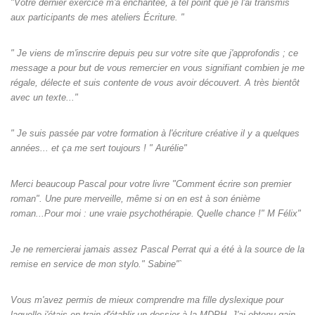
"Votre dernier exercice m'a enchantée, à tel point que je l'ai transmis
aux participants de mes ateliers Écriture. "
" Je viens de m'inscrire depuis peu sur votre site que j'approfondis ; ce
message a pour but de vous remercier en vous signifiant combien je me
régale, délecte et suis contente de vous avoir découvert. A très bientôt
avec un texte..."
" Je suis passée par votre formation à l'écriture créative il y a quelques
années... et ça me sert toujours ! " Aurélie"
Merci beaucoup Pascal pour votre livre "Comment écrire son premier
roman". Une pure merveille, même si on en est à son énième
roman...Pour moi : une vraie psychothérapie. Quelle chance !" M Félix"
Je ne remercierai jamais assez Pascal Perrat qui a été à la source de la
remise en service de mon stylo." Sabine"`
Vous m'avez permis de mieux comprendre ma fille dyslexique pour
laquelle j'étais en train d'établir un dossier à la MDPH. J'ai obtenu gain