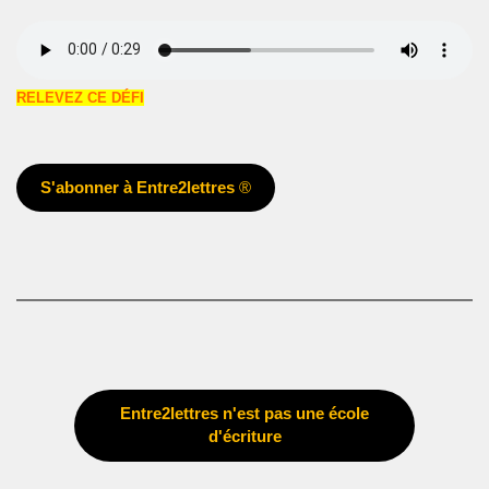
RELEVEZ CE DÉFI
S'abonner à Entre2lettres
®
Entre2lettres n'est pas une école
d'écriture