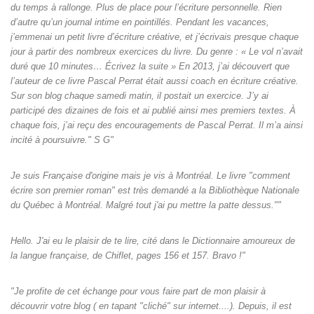
du temps à rallonge. Plus de place pour l’écriture personnelle. Rien
d’autre qu’un journal intime en pointillés. Pendant les vacances,
j’emmenai un petit livre d’écriture créative, et j’écrivais presque chaque
jour à partir des nombreux exercices du livre. Du genre : « Le vol n’avait
duré que 10 minutes… Écrivez la suite » En 2013, j’ai découvert que
l’auteur de ce livre Pascal Perrat était aussi coach en écriture créative.
Sur son blog chaque samedi matin, il postait un exercice. J’y ai
participé des dizaines de fois et ai publié ainsi mes premiers textes. À
chaque fois, j’ai reçu des encouragements de Pascal Perrat. Il m’a ainsi
incité à poursuivre." S G"
Je suis Française d'origine mais je vis à Montréal. Le livre "comment
écrire son premier roman" est très demandé a la Bibliothèque Nationale
du Québec à Montréal. Malgré tout j'ai pu mettre la patte dessus.""
Hello. J'ai eu le plaisir de te lire, cité dans le Dictionnaire amoureux de
la langue française, de Chiflet, pages 156 et 157. Bravo !"
"Je profite de cet échange pour vous faire part de mon plaisir à
découvrir votre blog ( en tapant "cliché" sur internet....). Depuis, il est