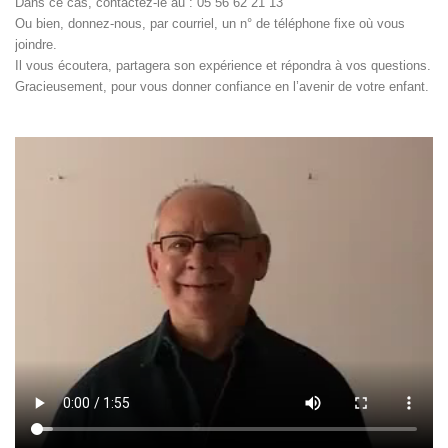
Dans ce cas, contactez-le au : 05 56 62 21 13
Ou bien, donnez-nous, par courriel, un n° de téléphone fixe où vous
joindre.
Il vous écoutera, partagera son expérience et répondra à vos questions.
Gracieusement, pour vous donner confiance en l’avenir de votre enfant.