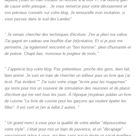
de cause enfin presque... Je vous remercie pour votre dévouement et
vos précieux conseils sur votre blog. Je renouvelle mon invitation, si
vous passez dans le sud des Landes"
" Je venais chercher des techniques d'écriture. J'en ai plein ma valise.
J'ai gagné en cadeau une bouffée d'air (ré)créative. Et si je puis me
permettre, j'ai également rencontré un "bon homme", plein d'humanité et
de poésie. Chapô bas, monsieur le jongleur de mots."
" J’apprécie bcp votre blog. Pas prétentieux, proche des gens, bien fait,
bien animé. Je suis en train de chercher un éditeur pour un livre que j’ai
écrit. Pas évident."" J'ai suivi votre stage "écrire pour les magazines"
qui reste pour moi un souvenir de stimulation des neurones et de plaisir
d'écriture qui me sert tous les jours. À l'époque j'espérais publier un livre
de cuisine "Le livre de cuisine pour les garçons qui veulent épater les
filles". Il est sorti et j'en ai édité 2 autres. "
" Un grand merci à vous pour la qualité de votre atelier "dépoussiérez
votre style", c'était pour moi un bain de jouvence, et un "décapage"
passionnant grâce à vous, qui êtes sans aucun doute un sacré éveilleur