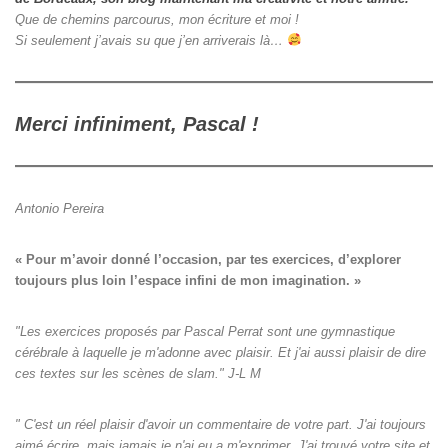
Que de chemins parcourus, mon écriture et moi !
Si seulement j’avais su que j’en arriverais là…
Merci infiniment, Pascal !
Antonio Pereira
« Pour m’avoir donné l’occasion, par tes exercices, d’explorer

toujours plus loin l’espace infini de mon imagination. »
"Les exercices proposés par Pascal Perrat sont une gymnastique
cérébrale à laquelle je m'adonne avec plaisir. Et j'ai aussi plaisir de dire
ces textes sur les scènes de slam." J-L M
" C'est un réel plaisir d'avoir un commentaire de votre part. J'ai toujours
aimé écrire, mais jamais je n'ai eu a m'exprimer. J'ai trouvé votre site et