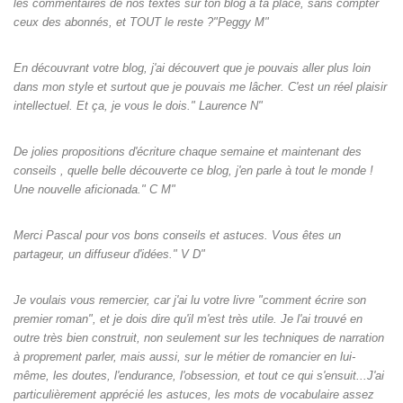
les commentaires de nos textes sur ton blog à ta place, sans compter
ceux des abonnés, et TOUT le reste ?"Peggy M"
En découvrant votre blog, j'ai découvert que je pouvais aller plus loin
dans mon style et surtout que je pouvais me lâcher. C'est un réel plaisir
intellectuel. Et ça, je vous le dois." Laurence N"
De jolies propositions d'écriture chaque semaine et maintenant des
conseils , quelle belle découverte ce blog, j'en parle à tout le monde !
Une nouvelle aficionada." C M"
Merci Pascal pour vos bons conseils et astuces. Vous êtes un
partageur, un diffuseur d'idées." V D"
Je voulais vous remercier, car j'ai lu votre livre "comment écrire son
premier roman", et je dois dire qu'il m'est très utile. Je l'ai trouvé en
outre très bien construit, non seulement sur les techniques de narration
à proprement parler, mais aussi, sur le métier de romancier en lui-
même, les doutes, l'endurance, l'obsession, et tout ce qui s'ensuit...J'ai
particulièrement apprécié les astuces, les mots de vocabulaire assez