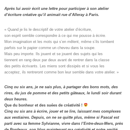
Après lui avoir écrit une lettre pour participer à son atelier
d’écriture créative qu’il animait rue d’Alleray à Paris.
« Quand je lis le descriptif de votre atelier d’écriture, 

son esprit semble correspondre à ce qui me pousse à écrire. 

Mon imagination et les mots qui s’en mêlent, même s’ils tombent

parfois sur le papier comme un cheveu dans la soupe. 

Mais peu importe. Ils jouent et se jouent des sujets qui les

tiennent en rang deux par deux avant de rentrer dans la classe

des petits écrivants. Les miens sont dissipés et si vous les

acceptez, ils rentreront comme bon leur semble dans votre atelier. »
Cinq ou six ans, je ne sais plus, à partager des bons mots, des
rires, du jus de pomme et des petits gâteaux, le lundi soir durant
deux heures.
Que du bonheur et des suées de créativité !
Cinq ou six ans à écrire, jouer et se lire, laissant mes complexes
aux vestiaires.
Depuis, on ne se quitte plus, même si Pascal est
parti avec sa femme Sylvianne, vivre dans l’Entre-deux-Mers, près
de Bordeaux, son blog maintenant ma créativité et notre amitié.