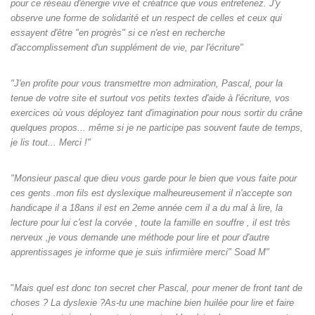
pour ce réseau d'énergie vive et créatrice que vous entretenez. J'y
observe une forme de solidarité et un respect de celles et ceux qui
essayent d'être "en progrès" si ce n'est en recherche
d'accomplissement d'un supplément de vie, par l'écriture"
"J'en profite pour vous transmettre mon admiration, Pascal, pour la
tenue de votre site et surtout vos petits textes d'aide à l'écriture, vos
exercices où vous déployez tant d'imagination pour nous sortir du crâne
quelques propos... même si je ne participe pas souvent faute de temps,
je lis tout... Merci !"
"Monsieur pascal que dieu vous garde pour le bien que vous faite pour
ces gents .mon fils est dyslexique malheureusement il n'accepte son
handicape il a 18ans il est en 2eme année cem il a du mal à lire, la
lecture pour lui c'est la corvée , toute la famille en souffre , il est très
nerveux ,je vous demande une méthode pour lire et pour d'autre
apprentissages je informe que je suis infirmière merci" Soad M"
"
Mais quel est donc ton secret cher Pascal, pour mener de front tant de
choses ? La dyslexie ?As-tu une machine bien huilée pour lire et faire