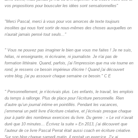
vos propositions pour bousculer les idées sont sensationnelles"
"Merci Pascal, merci à vous pour vos amorces de texte toujours
insolites qui nous font sortir de nous-mêmes des choses auxquelles on
n'aurait jamais pensé tout seuls‌..."
" Vous ne pouvez pas imaginer le bien que vous me faites ! Je ne suis,
hélas, ni enseignante, ni écrivaine, ni journaliste. Je n'ai pas de
formation littéraire. Quand, parfois, j'ai l'impression que ma vie tourne en
rond, je ressens ce besoin impérieux d'écrire ! Quand j'ai découvert
votre blog, j'ai pu assouvir chaque semaine ce besoin." C E
" Personnellement, je n’écrivais plus. Les enfants, le travail, les emplois
du temps à rallonge. Plus de place pour l’écriture personnelle. Rien
d’autre qu’un journal intime en pointillés. Pendant les vacances,
j’emmenai un petit livre d’écriture créative, et j’écrivais presque chaque
jour à partir des nombreux exercices du livre. Du genre : « Le vol n’avait
duré que 10 minutes… Écrivez la suite » En 2013, j’ai découvert que
l’auteur de ce livre Pascal Perrat était aussi coach en écriture créative.
Sur son blog chaque samedi matin, il postait un exercice. J’y ai