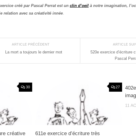
ercice créé par Pascal Perrat est un
clin d’oeil
à notre imagination, l’o
le relation avec sa créativité innée
.
ARTICLE PRÉCÉDENT
ARTICLE SU
La mort a toujours le dernier mot
520e exercice d’écriture c
Pascal Perr
402e
30
27
imag
11 A
ure créative
611e exercice d’écriture très