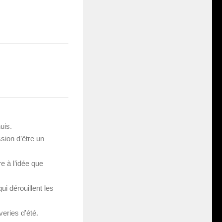
édité
12 SEPTEMBRE 2018
uis.
sion d’être un
re à l’idée que
i dérouillent les
veries d’été.