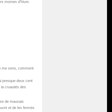
urs mornes d’hiver.
 Je me sens, comment
’ai presque deux cent
 la cruautés des
hose de mauvais
uvrir et de les fermés