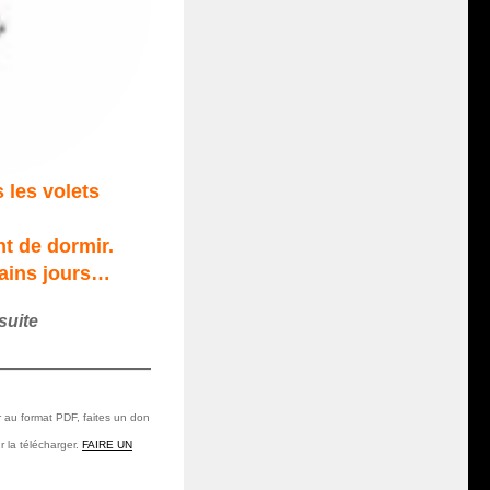
 les volets
t de dormir.
tains jours…
suite
r au format PDF, faites un don
r la télécharger.
FAIRE UN