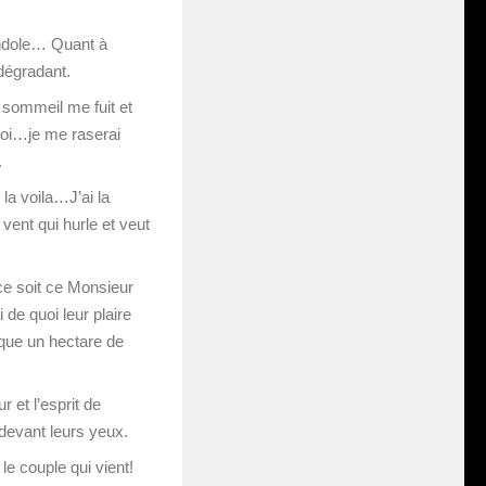
gondole… Quant à
 dégradant.
 sommeil me fuit et
 toi…je me raserai
.
a voila…J’ai la
 vent qui hurle et veut
ce soit ce Monsieur
 de quoi leur plaire
que un hectare de
r et l’esprit de
t devant leurs yeux.
le couple qui vient!