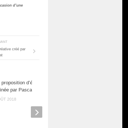
ccasion d’une
IVANT
réative créé par
at
 proposition d’écriture créative
20
inée par Pascal Perrat
OÛT 2018
L’éphémère bonheur d’êtr