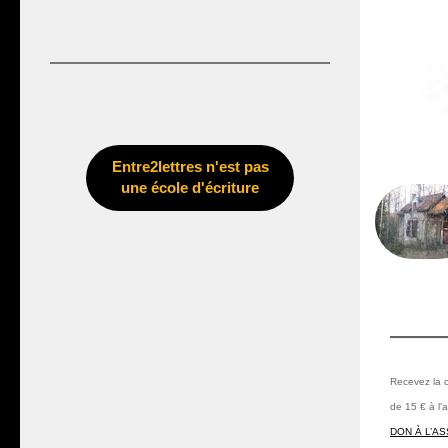
Entre2lettres n'est pas
une école d'écriture
Recevez la c
de 15 € à l’
DON À L’A