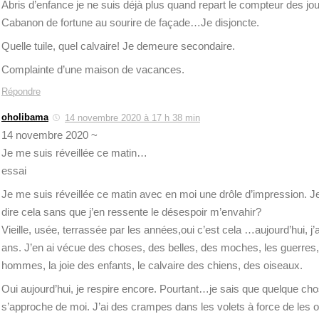
Abris d’enfance je ne suis déjà plus quand repart le compteur des jo
Cabanon de fortune au sourire de façade…Je disjoncte.
Quelle tuile, quel calvaire! Je demeure secondaire.
Complainte d’une maison de vacances.
Répondre
oholibama
14 novembre 2020 à 17 h 38 min
14 novembre 2020 ~
Je me suis réveillée ce matin…
essai
Je me suis réveillée ce matin avec en moi une drôle d’impression.
dire cela sans que j’en ressente le désespoir m’envahir?
Vieille, usée, terrassée par les années,oui c’est cela …aujourd’hui, j
ans. J’en ai vécue des choses, des belles, des moches, les guerres,
hommes, la joie des enfants, le calvaire des chiens, des oiseaux.
Oui aujourd’hui, je respire encore. Pourtant…je sais que quelque c
s’approche de moi. J’ai des crampes dans les volets à force de les o