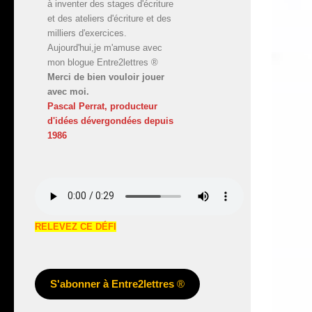
à inventer des stages d'écriture
et des ateliers d'écriture et des
milliers d'exercices.
Aujourd'hui,je m'amuse avec
mon blogue Entre2lettres ®
Merci de bien vouloir jouer
avec moi.
Pascal Perrat, producteur
d'idées dévergondées
depuis
1986
RELEVEZ CE DÉFI
S'abonner à Entre2lettres
®