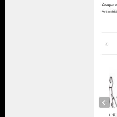
Chaque ex
irrésistib
380e proposition d’écrit