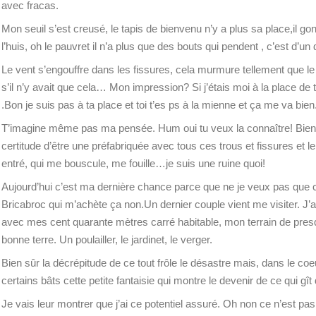
avec fracas.
Mon seuil s’est creusé, le tapis de bienvenu n’y a plus sa place,il 
l’huis, oh le pauvret il n’a plus que des bouts qui pendent , c’est d’un
Le vent s’engouffre dans les fissures, cela murmure tellement que le
s’il n’y avait que cela… Mon impression? Si j’étais moi à la place de
.Bon je suis pas à ta place et toi t’es ps à la mienne et ça me va bien
T’imagine même pas ma pensée. Hum oui tu veux la connaître! Bien l
certitude d’être une préfabriquée avec tous ces trous et fissures et le
entré, qui me bouscule, me fouille…je suis une ruine quoi!
Aujourd’hui c’est ma dernière chance parce que ne je veux pas que 
Bricabroc qui m’achète ça non.Un dernier couple vient me visiter. J’ai
avec mes cent quarante mètres carré habitable, mon terrain de pres
bonne terre. Un poulailler, le jardinet, le verger.
Bien sûr la décrépitude de ce tout frôle le désastre mais, dans le coeu
certains bâts cette petite fantaisie qui montre le devenir de ce qui gî
Je vais leur montrer que j’ai ce potentiel assuré. Oh non ce n’est pas 