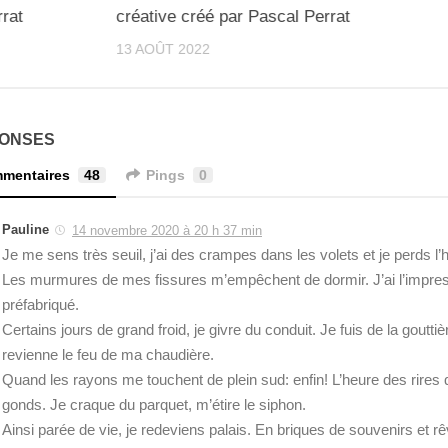
rat
créative créé par Pascal Perrat
13 AOÛT 2022
PONSES
mentaires
48
Pings
0
Pauline
14 novembre 2020 à 20 h 37 min
Je me sens très seuil, j’ai des crampes dans les volets et je perds l’h
Les murmures de mes fissures m’empêchent de dormir. J’ai l’impres
préfabriqué.
Certains jours de grand froid, je givre du conduit. Je fuis de la gouttiè
revienne le feu de ma chaudière.
Quand les rayons me touchent de plein sud: enfin! L’heure des rires qu
gonds. Je craque du parquet, m’étire le siphon.
Ainsi parée de vie, je redeviens palais. En briques de souvenirs et rê