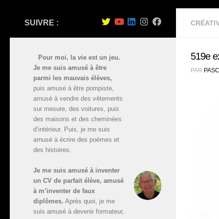
SUIVRE :
CRÉATIV
519e ex
Pour moi, la vie est un jeu.
Je me suis amusé à être
PAR
PASC
parmi les mauvais élèves,
puis amusé à être pompiste,
amusé à vendre des vêtements
sur mesure, des voitures, puis
des maisons et des cheminées
d’intérieur. Puis, je me suis
amusé à écrire des poèmes et
des histoires.
Je me suis amusé à inventer
un CV de parfait élève, amusé
à m’inventer de faux
diplômes.
Après quoi, je me
suis amusé à devenir formateur,