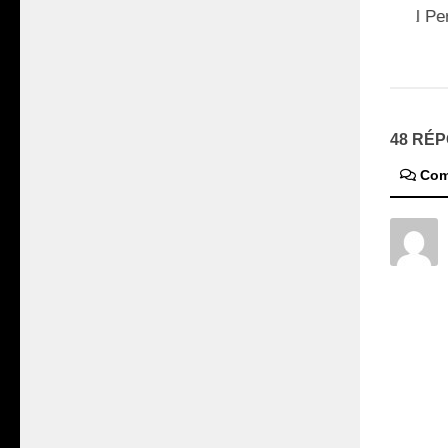
imaginée par Pascal Per
9 MARS 2018
48 RÉ
Com