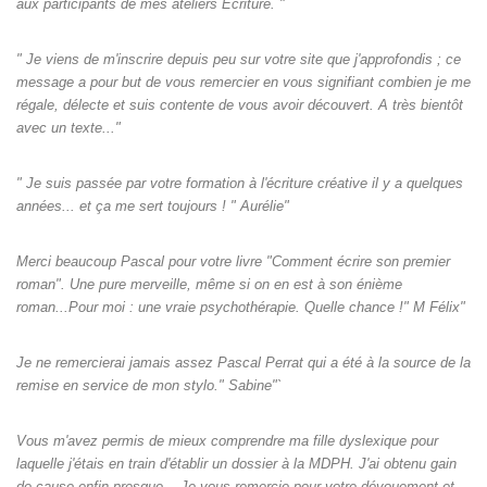
aux participants de mes ateliers Écriture. "
" Je viens de m'inscrire depuis peu sur votre site que j'approfondis ; ce
message a pour but de vous remercier en vous signifiant combien je me
régale, délecte et suis contente de vous avoir découvert. A très bientôt
avec un texte..."
" Je suis passée par votre formation à l'écriture créative il y a quelques
années... et ça me sert toujours ! " Aurélie"
Merci beaucoup Pascal pour votre livre "Comment écrire son premier
roman". Une pure merveille, même si on en est à son énième
roman...Pour moi : une vraie psychothérapie. Quelle chance !" M Félix"
Je ne remercierai jamais assez Pascal Perrat qui a été à la source de la
remise en service de mon stylo." Sabine"`
Vous m'avez permis de mieux comprendre ma fille dyslexique pour
laquelle j'étais en train d'établir un dossier à la MDPH. J'ai obtenu gain
de cause enfin presque... Je vous remercie pour votre dévouement et