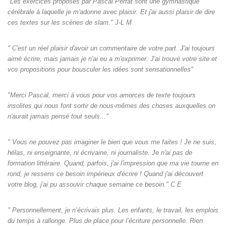
"Les exercices proposés par Pascal Perrat sont une gymnastique
cérébrale à laquelle je m'adonne avec plaisir. Et j'ai aussi plaisir de dire
ces textes sur les scènes de slam." J-L M
" C'est un réel plaisir d'avoir un commentaire de votre part. J'ai toujours
aimé écrire, mais jamais je n'ai eu a m'exprimer. J'ai trouvé votre site et
vos propositions pour bousculer les idées sont sensationnelles"
"Merci Pascal, merci à vous pour vos amorces de texte toujours
insolites qui nous font sortir de nous-mêmes des choses auxquelles on
n'aurait jamais pensé tout seuls‌..."
" Vous ne pouvez pas imaginer le bien que vous me faites ! Je ne suis,
hélas, ni enseignante, ni écrivaine, ni journaliste. Je n'ai pas de
formation littéraire. Quand, parfois, j'ai l'impression que ma vie tourne en
rond, je ressens ce besoin impérieux d'écrire ! Quand j'ai découvert
votre blog, j'ai pu assouvir chaque semaine ce besoin." C E
" Personnellement, je n’écrivais plus. Les enfants, le travail, les emplois
du temps à rallonge. Plus de place pour l’écriture personnelle. Rien