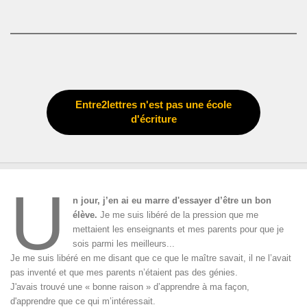
Entre2lettres n'est pas une école
d'écriture
U
n jour, j’en ai eu marre d'essayer d’être un bon
élève.
Je me suis libéré de la pression que me
mettaient les enseignants et mes parents pour que je
sois parmi les meilleurs...
Je me suis libéré en me disant que ce que le maître savait, il ne l’avait
pas inventé et que mes parents n’étaient pas des génies.
J'avais trouvé une « bonne raison » d’apprendre à ma façon,
d'apprendre que ce qui m’intéressait.