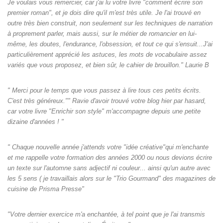
Je voulais vous remercier, car j'ai lu votre livre "comment écrire son
premier roman", et je dois dire qu'il m'est très utile. Je l'ai trouvé en
outre très bien construit, non seulement sur les techniques de narration
à proprement parler, mais aussi, sur le métier de romancier en lui-
même, les doutes, l'endurance, l'obsession, et tout ce qui s'ensuit...J'ai
particulièrement apprécié les astuces, les mots de vocabulaire assez
variés que vous proposez, et bien sûr, le cahier de brouillon." Laurie B
" Merci pour le temps que vous passez à lire tous ces petits écrits.
C'est très généreux."" Ravie d'avoir trouvé votre blog hier par hasard,
car votre livre "Enrichir son style" m'accompagne depuis une petite
dizaine d'années ! "
" Chaque nouvelle année j'attends votre "idée créative"qui m'enchante
et me rappelle votre formation des années 2000 ou nous devions écrire
un texte sur l'automne sans adjectif ni couleur... ainsi qu'un autre avec
les 5 sens ( je travaillais alors sur le "Trio Gourmand" des magazines de
cuisine de Prisma Presse"
"Votre dernier exercice m'a enchantée, à tel point que je l'ai transmis