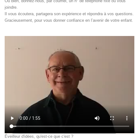
Ou bien, donnez-nous, par courriel, un n° de téléphone fixe où vous
joindre.
Il vous écoutera, partagera son expérience et répondra à vos questions.
Gracieusement, pour vous donner confiance en l’avenir de votre enfant.
Éveilleur d'idées, qu'est-ce que c'est ?