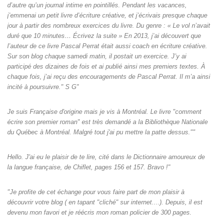
d’autre qu’un journal intime en pointillés. Pendant les vacances,
j’emmenai un petit livre d’écriture créative, et j’écrivais presque chaque
jour à partir des nombreux exercices du livre. Du genre : « Le vol n’avait
duré que 10 minutes… Écrivez la suite » En 2013, j’ai découvert que
l’auteur de ce livre Pascal Perrat était aussi coach en écriture créative.
Sur son blog chaque samedi matin, il postait un exercice. J’y ai
participé des dizaines de fois et ai publié ainsi mes premiers textes. À
chaque fois, j’ai reçu des encouragements de Pascal Perrat. Il m’a ainsi
incité à poursuivre." S G"
Je suis Française d'origine mais je vis à Montréal. Le livre "comment
écrire son premier roman" est très demandé a la Bibliothèque Nationale
du Québec à Montréal. Malgré tout j'ai pu mettre la patte dessus.""
Hello. J'ai eu le plaisir de te lire, cité dans le Dictionnaire amoureux de
la langue française, de Chiflet, pages 156 et 157. Bravo !"
"Je profite de cet échange pour vous faire part de mon plaisir à
découvrir votre blog ( en tapant "cliché" sur internet....). Depuis, il est
devenu mon favori et je réécris mon roman policier de 300 pages.