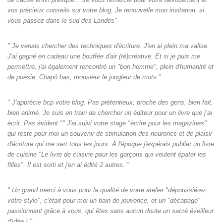
vos précieux conseils sur votre blog. Je renouvelle mon invitation, si
vous passez dans le sud des Landes"
" Je venais chercher des techniques d'écriture. J'en ai plein ma valise.
J'ai gagné en cadeau une bouffée d'air (ré)créative. Et si je puis me
permettre, j'ai également rencontré un "bon homme", plein d'humanité et
de poésie. Chapô bas, monsieur le jongleur de mots."
" J’apprécie bcp votre blog. Pas prétentieux, proche des gens, bien fait,
bien animé. Je suis en train de chercher un éditeur pour un livre que j’ai
écrit. Pas évident."" J'ai suivi votre stage "écrire pour les magazines"
qui reste pour moi un souvenir de stimulation des neurones et de plaisir
d'écriture qui me sert tous les jours. À l'époque j'espérais publier un livre
de cuisine "Le livre de cuisine pour les garçons qui veulent épater les
filles". Il est sorti et j'en ai édité 2 autres. "
" Un grand merci à vous pour la qualité de votre atelier "dépoussiérez
votre style", c'était pour moi un bain de jouvence, et un "décapage"
passionnant grâce à vous, qui êtes sans aucun doute un sacré éveilleur
d'idée ! "