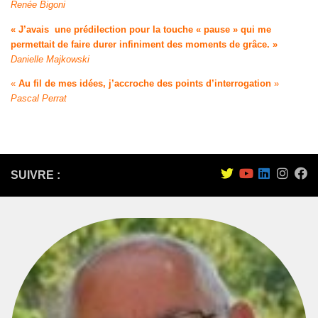
Renée Bigoni
« J’avais une prédilection pour la touche « pause » qui me
permettait de faire durer infiniment des moments de grâce. »
Danielle Majkowski
«
Au fil de mes idées, j’accroche des points d’interrogation
»
Pascal Perrat
SUIVRE :