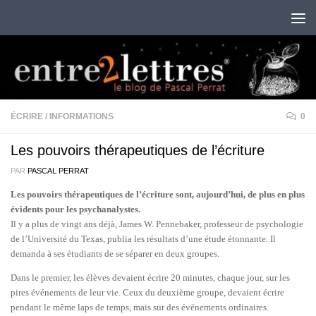
Au dessous du contenu
ÉCRIRE
/
INFORMATIONS
0
Les pouvoirs thérapeutiques de l’écriture
PAR
PASCAL PERRAT
Les pouvoirs thérapeutiques de l’écriture sont, aujourd’hui, de plus en plus
évidents pour les psychanalystes.
Il y a plus de vingt ans déjà, James W. Pennebaker, professeur de psychologie
de l’Université du Texas, publia les résultats d’une étude étonnante. Il
demanda à ses étudiants de se séparer en deux groupes.
Dans le premier, les élèves devaient écrire 20 minutes, chaque jour, sur les
pires événements de leur vie. Ceux du deuxième groupe, devaient écrire
pendant le même laps de temps, mais sur des événements ordinaires.