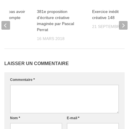
ites pas avoir
381e proposition
Exercice inédit d’écr
2
25
ion à compte
d’écriture créative
créative 148
imaginée par Pascal
21 SEPTEMBRE 20
Perrat
2011
16 MARS 2018
LAISSER UN COMMENTAIRE
Commentaire
*
Nom
*
E-mail
*