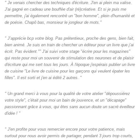
" Je venais chercher des techniques d'écriture. J'en ai plein ma valise.
J'ai gagné en cadeau une bouffée d'air (ré)créative. Et si je puis me
permettre, j'ai également rencontré un "bon homme", plein d'humanité et
de poésie. Chapô bas, monsieur le jongleur de mots."
" J’apprécie bcp votre blog. Pas prétentieux, proche des gens, bien fait,
bien animé. Je suis en train de chercher un éditeur pour un livre que j’ai
écrit. Pas évident."" J'ai suivi votre stage "écrire pour les magazines"
qui reste pour moi un souvenir de stimulation des neurones et de plaisir
d'écriture qui me sert tous les jours. À l'époque j'espérais publier un livre
de cuisine "Le livre de cuisine pour les garçons qui veulent épater les
filles". Il est sorti et j'en ai édité 2 autres. "
" Un grand merci à vous pour la qualité de votre atelier "dépoussiérez
votre style", c'était pour moi un bain de jouvence, et un "décapage"
passionnant grâce à vous, qui êtes sans aucun doute un sacré éveilleur
d'idée ! "
" J'en profite pour vous remercier encore pour votre patience, mais
surtout pour nous avoir permis de partager, pendant 3 jours trop courts,