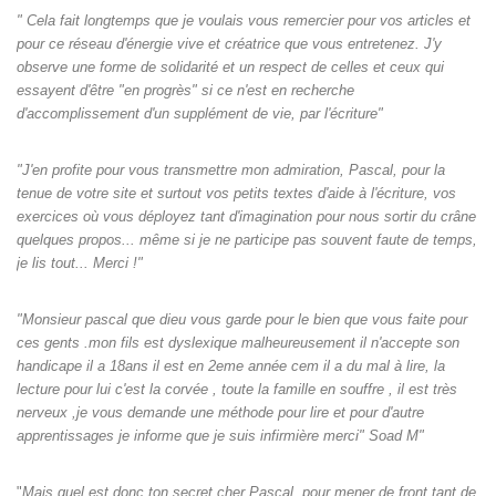
" Cela fait longtemps que je voulais vous remercier pour vos articles et
pour ce réseau d'énergie vive et créatrice que vous entretenez. J'y
observe une forme de solidarité et un respect de celles et ceux qui
essayent d'être "en progrès" si ce n'est en recherche
d'accomplissement d'un supplément de vie, par l'écriture"
"J'en profite pour vous transmettre mon admiration, Pascal, pour la
tenue de votre site et surtout vos petits textes d'aide à l'écriture, vos
exercices où vous déployez tant d'imagination pour nous sortir du crâne
quelques propos... même si je ne participe pas souvent faute de temps,
je lis tout... Merci !"
"Monsieur pascal que dieu vous garde pour le bien que vous faite pour
ces gents .mon fils est dyslexique malheureusement il n'accepte son
handicape il a 18ans il est en 2eme année cem il a du mal à lire, la
lecture pour lui c'est la corvée , toute la famille en souffre , il est très
nerveux ,je vous demande une méthode pour lire et pour d'autre
apprentissages je informe que je suis infirmière merci" Soad M"
"
Mais quel est donc ton secret cher Pascal, pour mener de front tant de