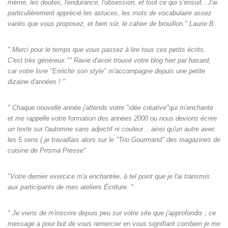
même, les doutes, l'endurance, l'obsession, et tout ce qui s'ensuit...J'ai
particulièrement apprécié les astuces, les mots de vocabulaire assez
variés que vous proposez, et bien sûr, le cahier de brouillon." Laurie B
" Merci pour le temps que vous passez à lire tous ces petits écrits.
C'est très généreux."" Ravie d'avoir trouvé votre blog hier par hasard,
car votre livre "Enrichir son style" m'accompagne depuis une petite
dizaine d'années ! "
" Chaque nouvelle année j'attends votre "idée créative"qui m'enchante
et me rappelle votre formation des années 2000 ou nous devions écrire
un texte sur l'automne sans adjectif ni couleur... ainsi qu'un autre avec
les 5 sens ( je travaillais alors sur le "Trio Gourmand" des magazines de
cuisine de Prisma Presse"
"Votre dernier exercice m'a enchantée, à tel point que je l'ai transmis
aux participants de mes ateliers Écriture. "
" Je viens de m'inscrire depuis peu sur votre site que j'approfondis ; ce
message a pour but de vous remercier en vous signifiant combien je me