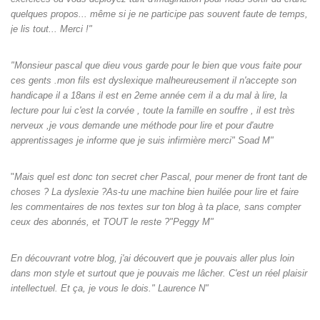
quelques propos... même si je ne participe pas souvent faute de temps,
je lis tout... Merci !"
"Monsieur pascal que dieu vous garde pour le bien que vous faite pour
ces gents .mon fils est dyslexique malheureusement il n'accepte son
handicape il a 18ans il est en 2eme année cem il a du mal à lire, la
lecture pour lui c'est la corvée , toute la famille en souffre , il est très
nerveux ,je vous demande une méthode pour lire et pour d'autre
apprentissages je informe que je suis infirmière merci" Soad M"
"
Mais quel est donc ton secret cher Pascal, pour mener de front tant de
choses ? La dyslexie ?As-tu une machine bien huilée pour lire et faire
les commentaires de nos textes sur ton blog à ta place, sans compter
ceux des abonnés, et TOUT le reste ?"Peggy M"
En découvrant votre blog, j'ai découvert que je pouvais aller plus loin
dans mon style et surtout que je pouvais me lâcher. C'est un réel plaisir
intellectuel. Et ça, je vous le dois." Laurence N"