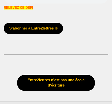
RELEVEZ CE DÉFI
S'abonner à Entre2lettres
®
Entre2lettres n'est pas une école
d'écriture