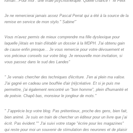
roman...Pour moi : une vraie psychothérapie. Quelle chance !" M Félix"
Je ne remercierai jamais assez Pascal Perrat qui a été à la source de la
remise en service de mon stylo." Sabine"`
Vous m'avez permis de mieux comprendre ma fille dyslexique pour
laquelle j'étais en train d'établir un dossier à la MDPH. J'ai obtenu gain
de cause enfin presque... Je vous remercie pour votre dévouement et
vos précieux conseils sur votre blog. Je renouvelle mon invitation, si
vous passez dans le sud des Landes"
" Je venais chercher des techniques d'écriture. J'en ai plein ma valise.
J'ai gagné en cadeau une bouffée d'air (ré)créative. Et si je puis me
permettre, j'ai également rencontré un "bon homme", plein d'humanité et
de poésie. Chapô bas, monsieur le jongleur de mots."
" J’apprécie bcp votre blog. Pas prétentieux, proche des gens, bien fait,
bien animé. Je suis en train de chercher un éditeur pour un livre que j’ai
écrit. Pas évident."" J'ai suivi votre stage "écrire pour les magazines"
qui reste pour moi un souvenir de stimulation des neurones et de plaisir