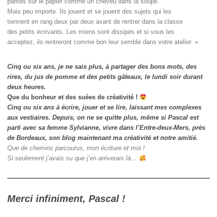
parfois sur le papier comme un cheveu dans la soupe. 

Mais peu importe. Ils jouent et se jouent des sujets qui les

tiennent en rang deux par deux avant de rentrer dans la classe

des petits écrivants. Les miens sont dissipés et si vous les

acceptez, ils rentreront comme bon leur semble dans votre atelier. »
Cinq ou six ans, je ne sais plus, à partager des bons mots, des
rires, du jus de pomme et des petits gâteaux, le lundi soir durant
deux heures.
Que du bonheur et des suées de créativité !
Cinq ou six ans à écrire, jouer et se lire, laissant mes complexes
aux vestiaires.
Depuis, on ne se quitte plus, même si Pascal est
parti avec sa femme Sylvianne, vivre dans l’Entre-deux-Mers, près
de Bordeaux, son blog maintenant ma créativité et notre amitié.
Que de chemins parcourus, mon écriture et moi !
Si seulement j’avais su que j’en arriverais là…
Merci infiniment, Pascal !