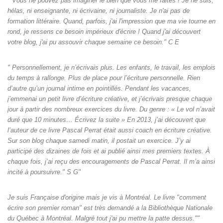
" Vous ne pouvez pas imaginer le bien que vous me faites ! Je ne suis,
hélas, ni enseignante, ni écrivaine, ni journaliste. Je n'ai pas de
formation littéraire. Quand, parfois, j'ai l'impression que ma vie tourne en
rond, je ressens ce besoin impérieux d'écrire ! Quand j'ai découvert
votre blog, j'ai pu assouvir chaque semaine ce besoin." C E
" Personnellement, je n’écrivais plus. Les enfants, le travail, les emplois
du temps à rallonge. Plus de place pour l’écriture personnelle. Rien
d’autre qu’un journal intime en pointillés. Pendant les vacances,
j’emmenai un petit livre d’écriture créative, et j’écrivais presque chaque
jour à partir des nombreux exercices du livre. Du genre : « Le vol n’avait
duré que 10 minutes… Écrivez la suite » En 2013, j’ai découvert que
l’auteur de ce livre Pascal Perrat était aussi coach en écriture créative.
Sur son blog chaque samedi matin, il postait un exercice. J’y ai
participé des dizaines de fois et ai publié ainsi mes premiers textes. À
chaque fois, j’ai reçu des encouragements de Pascal Perrat. Il m’a ainsi
incité à poursuivre." S G"
Je suis Française d'origine mais je vis à Montréal. Le livre "comment
écrire son premier roman" est très demandé a la Bibliothèque Nationale
du Québec à Montréal. Malgré tout j'ai pu mettre la patte dessus.""