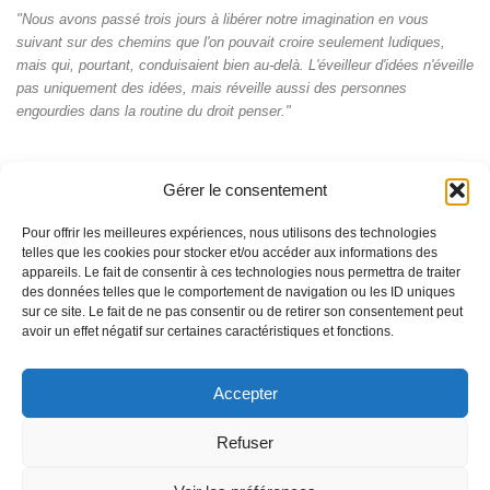
"Nous avons passé trois jours à libérer notre imagination en vous
suivant sur des chemins que l'on pouvait croire seulement ludiques,
mais qui, pourtant, conduisaient bien au-delà. L'éveilleur d'idées n'éveille
pas uniquement des idées, mais réveille aussi des personnes
engourdies dans la routine du droit penser."
Gérer le consentement
Pour offrir les meilleures expériences, nous utilisons des technologies
telles que les cookies pour stocker et/ou accéder aux informations des
appareils. Le fait de consentir à ces technologies nous permettra de traiter
des données telles que le comportement de navigation ou les ID uniques
sur ce site. Le fait de ne pas consentir ou de retirer son consentement peut
avoir un effet négatif sur certaines caractéristiques et fonctions.
Accepter
© Pascal Perrat 2026 - La marque et les contenus du site
Entre2lettres.com sont soumis à la protection de la propriété
intellectuelle
Refuser
Fièrement propulsé par
- Conçu par
Allez sur Hueman Pro