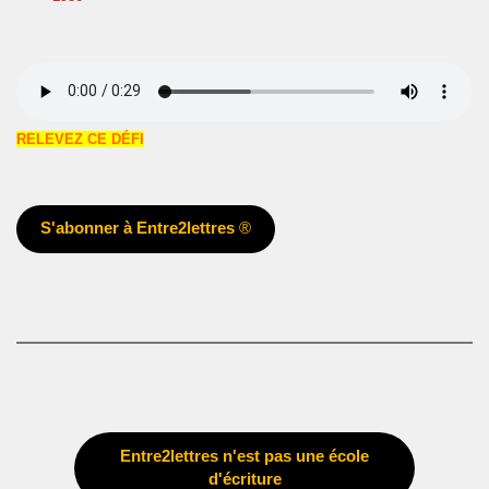
RELEVEZ CE DÉFI
S'abonner à Entre2lettres
®
Entre2lettres n'est pas une école
d'écriture