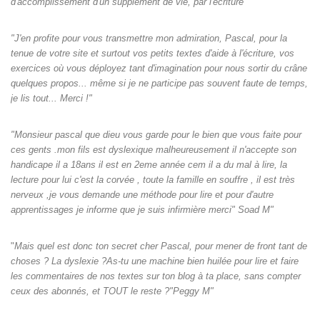
d'accomplissement d'un supplément de vie, par l'écriture"
"J'en profite pour vous transmettre mon admiration, Pascal, pour la
tenue de votre site et surtout vos petits textes d'aide à l'écriture, vos
exercices où vous déployez tant d'imagination pour nous sortir du crâne
quelques propos... même si je ne participe pas souvent faute de temps,
je lis tout... Merci !"
"Monsieur pascal que dieu vous garde pour le bien que vous faite pour
ces gents .mon fils est dyslexique malheureusement il n'accepte son
handicape il a 18ans il est en 2eme année cem il a du mal à lire, la
lecture pour lui c'est la corvée , toute la famille en souffre , il est très
nerveux ,je vous demande une méthode pour lire et pour d'autre
apprentissages je informe que je suis infirmière merci" Soad M"
"
Mais quel est donc ton secret cher Pascal, pour mener de front tant de
choses ? La dyslexie ?As-tu une machine bien huilée pour lire et faire
les commentaires de nos textes sur ton blog à ta place, sans compter
ceux des abonnés, et TOUT le reste ?"Peggy M"