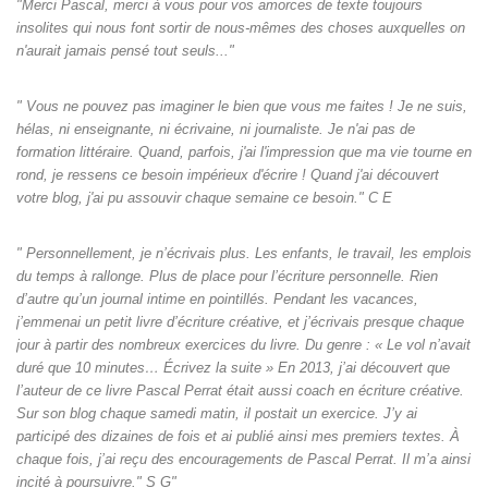
"Merci Pascal, merci à vous pour vos amorces de texte toujours
insolites qui nous font sortir de nous-mêmes des choses auxquelles on
n'aurait jamais pensé tout seuls‌..."
" Vous ne pouvez pas imaginer le bien que vous me faites ! Je ne suis,
hélas, ni enseignante, ni écrivaine, ni journaliste. Je n'ai pas de
formation littéraire. Quand, parfois, j'ai l'impression que ma vie tourne en
rond, je ressens ce besoin impérieux d'écrire ! Quand j'ai découvert
votre blog, j'ai pu assouvir chaque semaine ce besoin." C E
" Personnellement, je n’écrivais plus. Les enfants, le travail, les emplois
du temps à rallonge. Plus de place pour l’écriture personnelle. Rien
d’autre qu’un journal intime en pointillés. Pendant les vacances,
j’emmenai un petit livre d’écriture créative, et j’écrivais presque chaque
jour à partir des nombreux exercices du livre. Du genre : « Le vol n’avait
duré que 10 minutes… Écrivez la suite » En 2013, j’ai découvert que
l’auteur de ce livre Pascal Perrat était aussi coach en écriture créative.
Sur son blog chaque samedi matin, il postait un exercice. J’y ai
participé des dizaines de fois et ai publié ainsi mes premiers textes. À
chaque fois, j’ai reçu des encouragements de Pascal Perrat. Il m’a ainsi
incité à poursuivre." S G"