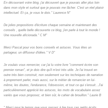
En découvrant votre blog, j'ai découvert que je pouvais aller plus loin
dans mon style et surtout que je pouvais me lâcher. C'est un réel plaisir
intellectuel. Et ça, je vous le dois." Laurence N"
De jolies propositions d'écriture chaque semaine et maintenant des
conseils , quelle belle découverte ce blog, j'en parle à tout le monde !
Une nouvelle aficionada." C M"
Merci Pascal pour vos bons conseils et astuces. Vous êtes un
partageur, un diffuseur d'idées." V D"
Je voulais vous remercier, car j'ai lu votre livre "comment écrire son
premier roman", et je dois dire qu'il m'est très utile. Je l'ai trouvé en
outre très bien construit, non seulement sur les techniques de narration
à proprement parler, mais aussi, sur le métier de romancier en lui-
même, les doutes, l'endurance, l'obsession, et tout ce qui s'ensuit...J'ai
particulièrement apprécié les astuces, les mots de vocabulaire assez
variés que vous proposez, et bien sûr, le cahier de brouillon." Laurie B
" Merci pour le temps que vous passez à lire tous ces petits écrits.