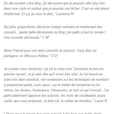
En découvrant votre blog, j'ai découvert que je pouvais aller plus loin
dans mon style et surtout que je pouvais me lâcher. C'est un réel plaisir
intellectuel. Et ça, je vous le dois." Laurence N"
De jolies propositions d'écriture chaque semaine et maintenant des
conseils , quelle belle découverte ce blog, j'en parle à tout le monde !
Une nouvelle aficionada." C M"
Merci Pascal pour vos bons conseils et astuces. Vous êtes un
partageur, un diffuseur d'idées." V D"
Je voulais vous remercier, car j'ai lu votre livre "comment écrire son
premier roman", et je dois dire qu'il m'est très utile. Je l'ai trouvé en
outre très bien construit, non seulement sur les techniques de narration
à proprement parler, mais aussi, sur le métier de romancier en lui-
même, les doutes, l'endurance, l'obsession, et tout ce qui s'ensuit...J'ai
particulièrement apprécié les astuces, les mots de vocabulaire assez
variés que vous proposez, et bien sûr, le cahier de brouillon." Laurie B
" Merci pour le temps que vous passez à lire tous ces petits écrits.