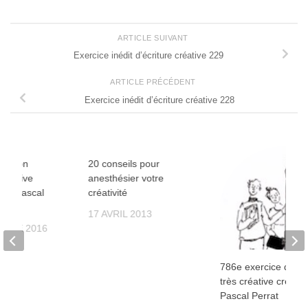
ARTICLE SUIVANT
Exercice inédit d’écriture créative 229
ARTICLE PRÉCÉDENT
Exercice inédit d’écriture créative 228
osition
20 conseils pour
34
9
 créative
anesthésier votre
par Pascal
créativité
17 AVRIL 2013
MBRE 2016
786e exercice d’écri
très créative créé p
Pascal Perrat