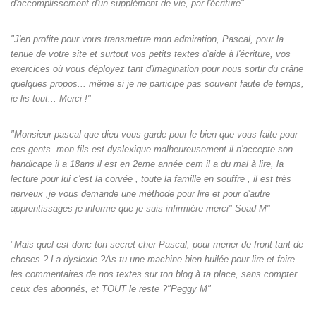
d'accomplissement d'un supplément de vie, par l'écriture"
"J'en profite pour vous transmettre mon admiration, Pascal, pour la
tenue de votre site et surtout vos petits textes d'aide à l'écriture, vos
exercices où vous déployez tant d'imagination pour nous sortir du crâne
quelques propos... même si je ne participe pas souvent faute de temps,
je lis tout... Merci !"
"Monsieur pascal que dieu vous garde pour le bien que vous faite pour
ces gents .mon fils est dyslexique malheureusement il n'accepte son
handicape il a 18ans il est en 2eme année cem il a du mal à lire, la
lecture pour lui c'est la corvée , toute la famille en souffre , il est très
nerveux ,je vous demande une méthode pour lire et pour d'autre
apprentissages je informe que je suis infirmière merci" Soad M"
"
Mais quel est donc ton secret cher Pascal, pour mener de front tant de
choses ? La dyslexie ?As-tu une machine bien huilée pour lire et faire
les commentaires de nos textes sur ton blog à ta place, sans compter
ceux des abonnés, et TOUT le reste ?"Peggy M"