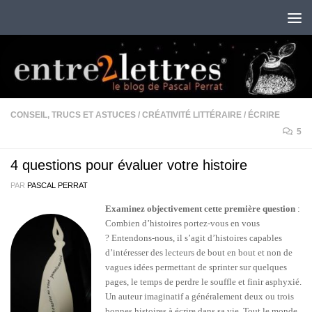
Au dessous du contenu
CONSEIL, TRUCS ET ASTUCES
/
CRÉATIVITÉ LITTÉRAIRE
/
ÉCRIRE
5
4 questions pour évaluer votre histoire
PAR
PASCAL PERRAT
Examinez objectivement cette première question
:
Combien d’histoires portez-vous en vous
? Entendons-nous, il s’agit d’histoires capables
d’intéresser des lecteurs de bout en bout et non de
vagues idées permettant de sprinter sur quelques
pages, le temps de perdre le souffle et finir asphyxié.
Un auteur imaginatif a généralement deux ou trois
bonnes histoires à écrire dans sa vie. Tout le monde