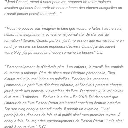
"Merci Pascal, merci à vous pour vos amorces de texte toujours
insolites qui nous font sortir de nous-mêmes des choses auxquelles on
n'aurait jamais pensé tout seuls‌..."
" Vous ne pouvez pas imaginer le bien que vous me faites ! Je ne suis,
hélas, ni enseignante, ni écrivaine, ni journaliste. Je n'ai pas de
formation littéraire. Quand, parfois, j'ai l'impression que ma vie tourne en
rond, je ressens ce besoin impérieux d'écrire ! Quand j'ai découvert
votre blog, j'ai pu assouvir chaque semaine ce besoin." C E
" Personnellement, je n’écrivais plus. Les enfants, le travail, les emplois
du temps à rallonge. Plus de place pour l’écriture personnelle. Rien
d’autre qu’un journal intime en pointillés. Pendant les vacances,
j’emmenai un petit livre d’écriture créative, et j’écrivais presque chaque
jour à partir des nombreux exercices du livre. Du genre : « Le vol n’avait
duré que 10 minutes… Écrivez la suite » En 2013, j’ai découvert que
l’auteur de ce livre Pascal Perrat était aussi coach en écriture créative.
Sur son blog chaque samedi matin, il postait un exercice. J’y ai
participé des dizaines de fois et ai publié ainsi mes premiers textes. À
chaque fois, j’ai reçu des encouragements de Pascal Perrat. Il m’a ainsi
incité à poursuivre." S G"